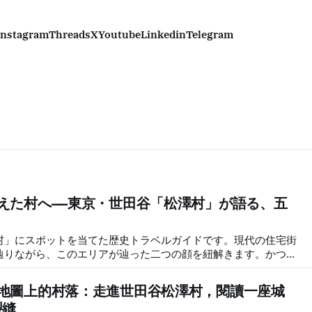
Instagram
Threads
X
Youtube
Linkedin
Telegram
ら消えた村へ——東京・世田谷「松澤村」が語る、五
村」にスポットを当てた歴史トラベルガイドです。現代の住宅街
辿りながら、このエリアが辿った二つの顔を紐解きます。かつて
キュウリの広大な農地としての歴史、そして明治期に文人たちが
ての一面。新旧が交差する散歩道を歩き、教科書には載っていな
東京地圖上的村落：走進世田谷松澤村，閱讀一座城
を体験してください。
裂縫