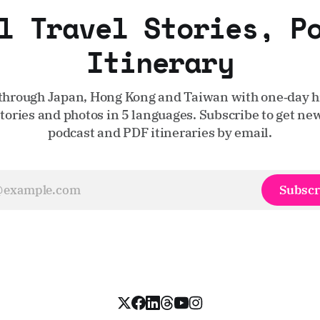
l Travel Stories, P
Itinerary
through Japan, Hong Kong and Taiwan with one‑day hi
stories and photos in 5 languages. Subscribe to get new
podcast and PDF itineraries by email.
Subscr