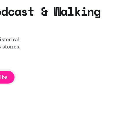
odcast & Walking
storical
 stories,
ibe