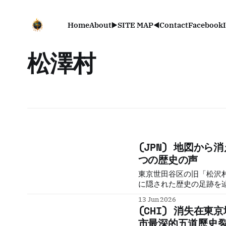
Home
About
▶️SITE MAP◀️
Contact
Facebook
松澤村
(JPN) 地図か
つの歴史の声
東京世田谷区の旧「松沢
に隠された歴史の足跡を
江戸の食卓を支えた松沢
13 Jun 2026
愛した静かな隠れ家とし
(CHI) 消失在
い東京の在地ストーリー
市最深的五道歷史