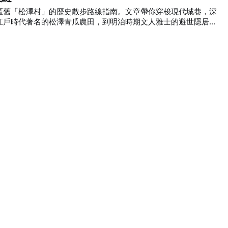
區舊「松澤村」的歷史散步路線指南。文章帶你穿梭現代城巷，深
江戶時代著名的松澤青瓜農田，到明治時期文人雅士的避世隱居
對照，帶你體驗這個東京特別區昔日的農村風貌與人文底蘊。