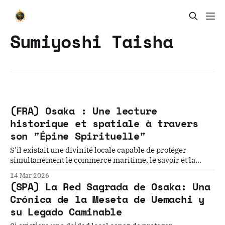
Sumiyoshi Taisha
(FRA) Osaka : Une lecture
historique et spatiale à travers
son "Épine Spirituelle"
S'il existait une divinité locale capable de protéger
simultanément le commerce maritime, le savoir et la
sagesse, la santé, les ancêtres et la descendance, et
14 Mar 2026
d'éloigner le malheur – une divinité qui protégerait tous
(SPA) La Red Sagrada de Osaka: Una
les esprits – seriez-vous prêt à lui rendre visite ?
Crónica de la Meseta de Uemachi y
su Legado Caminable