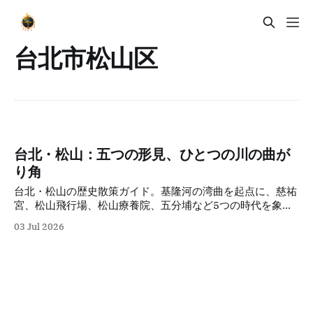
台北市松山区
台北・松山：五つの形見、ひとつの川の曲が
り角
台北・松山の歴史散策ガイド。基隆河の湾曲を起点に、慈祐
宮、松山飛行場、松山療養院、五分埔など5つの時代を象徴
するスポットを巡り、線香の煙と近代的な街並みが交錯する
03 Jul 2026
五感の旅を通じて、三百年にわたる多次元的な都市の変遷を
描き出します。