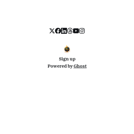
Sign up
Powered by
Ghost
Disclosure: This site uses affiliate links from Travelpayouts and Stay22. I may earn a commission on
bookings at no extra cost to you.