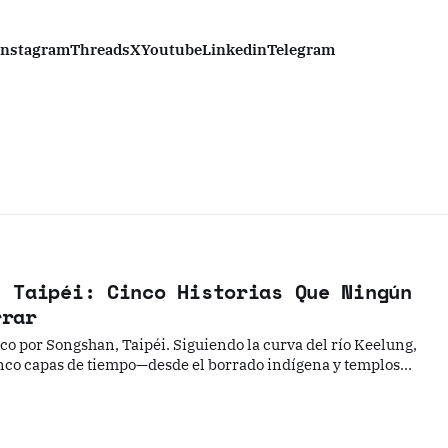
Instagram
Threads
X
Youtube
Linkedin
Telegram
, Taipéi: Cinco Historias Que Ningún
rrar
co por Songshan, Taipéi. Siguiendo la curva del río Keelung,
inco capas de tiempo—desde el borrado indígena y templos
romos de guerra y fábricas fantasma—, ofreciendo un viaje
 de cambios urbanos.