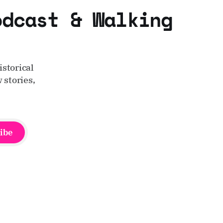
odcast & Walking
storical
 stories,
ibe