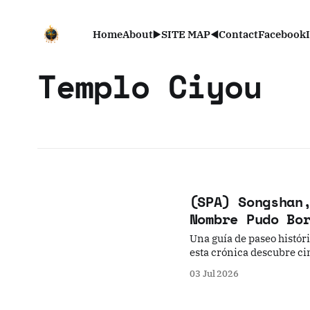
Home
About
▶️SITE MAP◀️
Contact
Facebook
Templo Ciyou
(SPA) Songshan
Nombre Pudo Bo
Una guía de paseo históri
esta crónica descubre c
reorientados hasta aeród
03 Jul 2026
sensorial por tres siglos