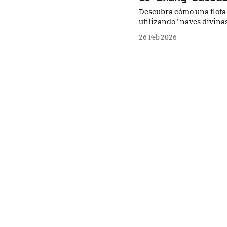
Descubra cómo una flota
utilizando "naves divina
profundo del legado de l
26 Feb 2026