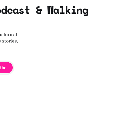
odcast & Walking
storical
 stories,
ibe