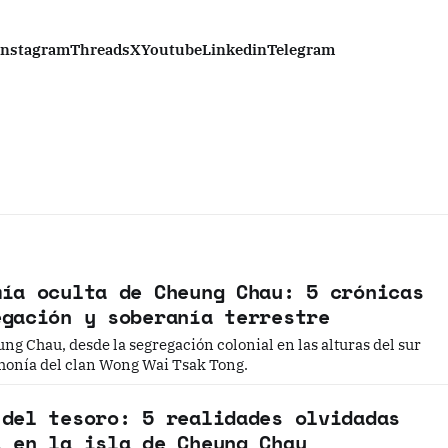
Instagram
Threads
X
Youtube
Linkedin
Telegram
mía oculta de Cheung Chau: 5 crónicas
egación y soberanía terrestre
ng Chau, desde la segregación colonial en las alturas del sur
emonía del clan Wong Wai Tsak Tong.
 del tesoro: 5 realidades olvidadas
i en la isla de Cheung Chau