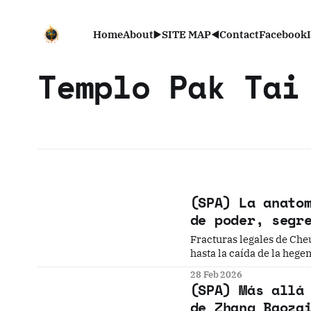
Home
About
▶️SITE MAP◀️
Contact
Facebook
Templo Pak Tai
(SPA) La anato
de poder, segr
Fracturas legales de Cheu
hasta la caída de la heg
28 Feb 2026
(SPA) Más allá
de Zhang Baoza