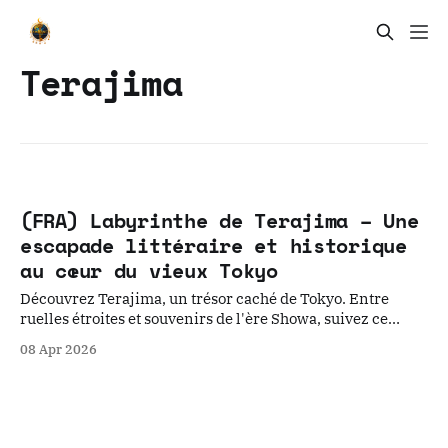
Terajima
(FRA) Labyrinthe de Terajima – Une
escapade littéraire et historique
au cœur du vieux Tokyo
Découvrez Terajima, un trésor caché de Tokyo. Entre
ruelles étroites et souvenirs de l'ère Showa, suivez ce
guide pour une promenade hors du temps, sur les traces
08 Apr 2026
littéraires de Nagai Kafu au cœur du labyrinthe envoûtant
de Higashi-Mukojima.