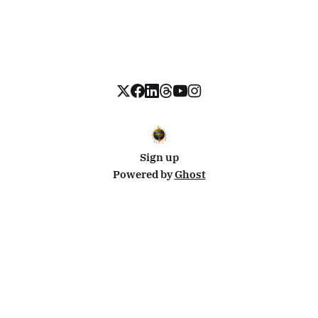
Sign up
Powered by
Ghost
Disclosure: This site uses affiliate links from Travelpayouts and Stay22. I may earn a commission on