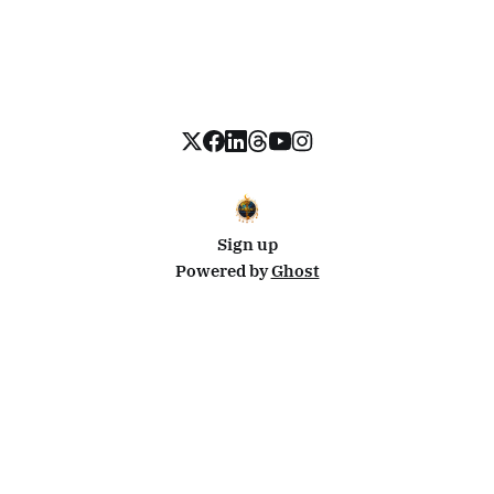
Sign up
Powered by
Ghost
Disclosure: This site uses affiliate links from Travelpayouts and Stay22. I may earn a commission on