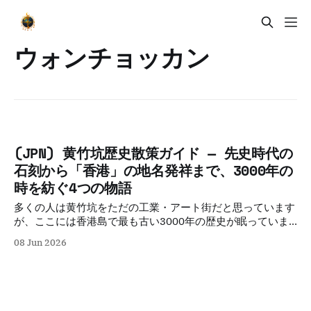
ウォンチョッカン
(JPN) 黄竹坑歴史散策ガイド — 先史時代の
石刻から「香港」の地名発祥まで、3000年の
時を紡ぐ4つの物語
多くの人は黄竹坑をただの工業・アート街だと思っています
が、ここには香港島で最も古い3000年の歴史が眠っていま
す。この散策ガイドでは、緑豊かな渓谷や古民家を訪ね、島
08 Jun 2026
最大の先史時代の手がかりや、「香港」という名前が誕生し
た開埠（開港）当初の物語を紐解きます。