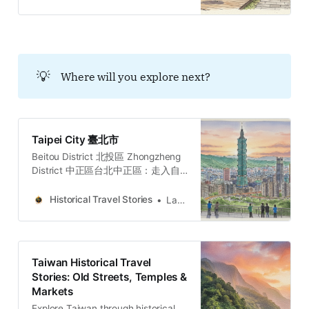
います。 復興橋のような壮大なプロ
ジェクトが時代の要請と共に儚く消
え去る一方で、林田桶店や蔡瑞月舞
蹈社のような文化的な記憶は、驚く
ほどの粘り強さで生き続けていま
💡
Where will you explore next?
す。
Taipei City 臺北市
Beitou District 北投區 Zhongzheng
District 中正區台北中正區：走入自
由廣場、牯嶺街與台大醫院，穿梭權
力地景、黑暗觀光與民主轉型地圖的
Historical Travel Stories
Lawrence
五個故事與哲學思辨。穿梭台北中正
區，從威權象徵的自由廣場到隱匿書
香的牯嶺街。我們將探訪專賣局的經
濟枷鎖、台大醫學院菁英的壯烈犧
Taiwan Historical Travel
牲，以及日式宿舍群的共生哲學。透
Stories: Old Streets, Temples &
過五個層疊的歷史故事與空間觀察，
Markets
剖析權力與創傷如何轉化為民主重生
的養分，適合追求人文厚度與轉型正
Explore Taiwan through historical