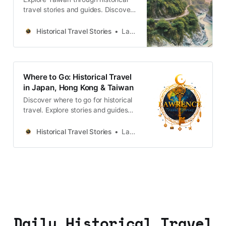
義思考的深度旅人。Lawrence
travel stories and guides. Discover
Travel StoriesLawrenceTaipei’s
old streets, temples and markets
Zhongzheng District: Power,
filled with local memories and
Historical Travel Stories
Lawrence
Memory, and Democratic
culture.
RebirthDiscover five historical
narratives in Taipei’s Zhongzheng
District, exploring how colonial
Where to Go: Historical Travel
architecture and authoritarian
in Japan, Hong Kong & Taiwan
monuments became symbols of
Discover where to go for historical
democracy.Lawrence Travel
travel. Explore stories and guides
from Japan, Hong Kong and
Taiwan, more destinations like the
Historical Travel Stories
Lawrence
UK and Korea coming soon.
Daily Historical Travel