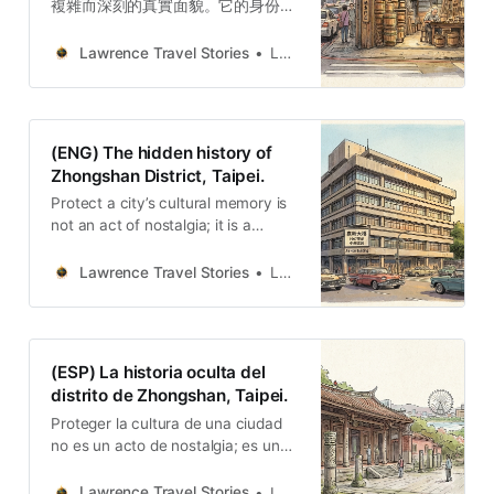
複雜而深刻的真實面貌。它的身份，
是一場介於開發與記憶、權力與韌性
之間的持續對話。從林田桶店的靜態
Lawrence Travel Stories
Lawrence
堅守對比復興橋的興廢代謝，到蔡瑞
月舞蹈社的嚴肅藝術對抗條通的商業
喧囂，一座城市的真正深度，往往就
藏在這些關於生存、流離與默默堅持
(ENG) The hidden history of
的故事裡。
Zhongshan District, Taipei.
Protect a city’s cultural memory is
not an act of nostalgia; it is a
investment in its future identity.
Stories of Zhongshan reveal this
Lawrence Travel Stories
Lawrence
beauty.
(ESP) La historia oculta del
distrito de Zhongshan, Taipei.
Proteger la cultura de una ciudad
no es un acto de nostalgia; es una
inversión en su futuro. Las historias
de Zhongshan revelan esta belleza.
Lawrence Travel Stories
Lawrence