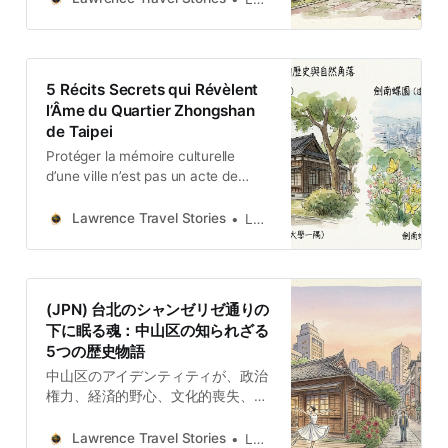
5 Récits Secrets qui Révèlent
l’Âme du Quartier Zhongshan
de Taipei
Protéger la mémoire culturelle
d’une ville n’est pas un acte de
nostalgie ; c’est un investissement
dans son identité future. Les récits
Lawrence Travel Stories
Lawrence
de Zhongshan témoignent de cette
beauté.
(JPN) 台北のシャンゼリゼ通りの
下に眠る魂：中山区の知られざる
5つの歴史物語
中山区のアイデンティティが、政治
権力、経済的野心、文化的喪失、そ
して力強い再生の糸で織られた複雑
なタペストリーであることを示して
Lawrence Travel Stories
Lawrence