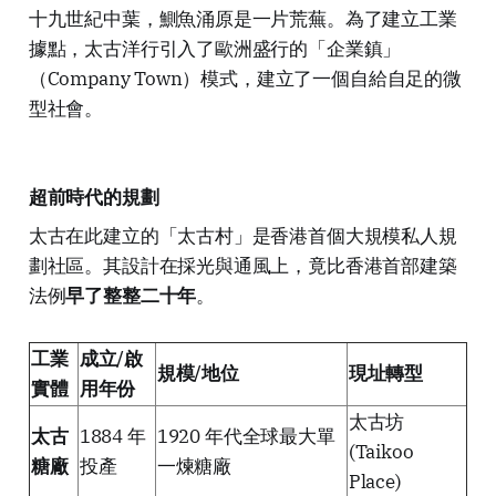
十九世紀中葉，鰂魚涌原是一片荒蕪。為了建立工業
據點，太古洋行引入了歐洲盛行的「企業鎮」
（Company Town）模式，建立了一個自給自足的微
型社會。
超前時代的規劃
太古在此建立的「太古村」是香港首個大規模私人規
劃社區。其設計在採光與通風上，竟比香港首部建築
法例
早了整整二十年
。
工業
成立/啟
規模/地位
現址轉型
實體
用年份
太古坊
太古
1884 年
1920 年代全球最大單
(Taikoo
糖廠
投產
一煉糖廠
Place)