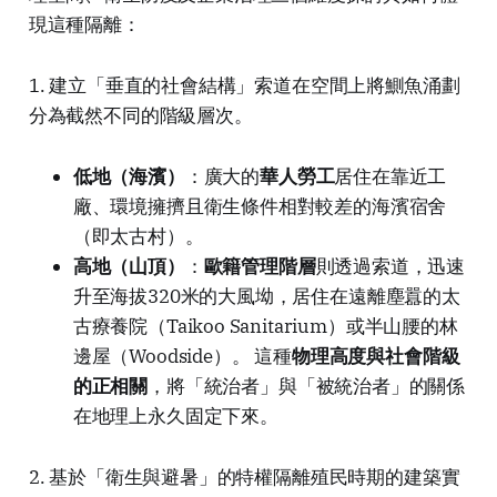
現這種隔離：
1. 建立「垂直的社會結構」索道在空間上將鰂魚涌劃
分為截然不同的階級層次。
低地（海濱）
：廣大的
華人勞工
居住在靠近工
廠、環境擁擠且衛生條件相對較差的海濱宿舍
（即太古村）。
高地（山頂）
：
歐籍管理階層
則透過索道，迅速
升至海拔320米的大風坳，居住在遠離塵囂的太
古療養院（Taikoo Sanitarium）或半山腰的林
邊屋（Woodside）。 這種
物理高度與社會階級
的正相關
，將「統治者」與「被統治者」的關係
在地理上永久固定下來。
2. 基於「衛生與避暑」的特權隔離殖民時期的建築實