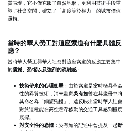
質表現，它不僅克服了自然地形，更利用技術手段重
塑了社會空間，確立了「高度等於權力」的城市價值
邏輯。
當時的華人勞工對這座索道有什麼具體反
應？
當時華人勞工與華人社會對這座索道的反應主要集中
於
震撼、恐懼以及強烈的疏離感
：
技術帶來的心理衝擊
：由於索道是當時極具革命
性的異質技術，清末畫家
吳有如
曾在其畫冊中將
其命名為「銅鑼飛棧」。這反映出當時華人社會
對於這種能在高空懸浮移動的交通工具感到極度
震撼。
對安全性的恐懼
：吳有如的記述中曾提及一起
斷