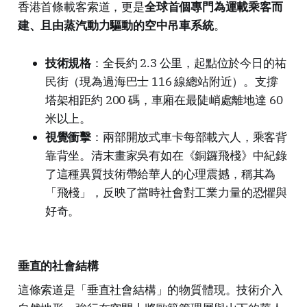
香港首條載客索道，更是
全球首個專門為運載乘客而
建、且由蒸汽動力驅動的空中吊車系統
。
技術規格
：全長約 2.3 公里，起點位於今日的祐
民街（現為過海巴士 116 線總站附近）。支撐
塔架相距約 200 碼，車廂在最陡峭處離地達 60
米以上。
視覺衝擊
：兩部開放式車卡每部載六人，乘客背
靠背坐。清末畫家吳有如在《銅鑼飛棧》中紀錄
了這種異質技術帶給華人的心理震撼，稱其為
「飛棧」，反映了當時社會對工業力量的恐懼與
好奇。
垂直的社會結構
這條索道是「垂直社會結構」的物質體現。技術介入