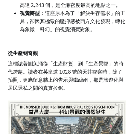
高達 2,243 個，是全港密度最高的地點之一。
視覺轉型
：這座原本為了「解決生存需求」的工
具，卻因其極致的壓抑感被西方文化發現，轉化
為象徵「科幻」的視覺消費對象。
從生產到奇觀
這標誌著鰂魚涌從「生產財貨」到「生產景觀」的時
代跨越。讀者在英皇道 1028 號的天井觀察時，除了
拍照，更應留意牆上的告示與鐵絲網，那是旅遊化與
居民隱私之間的真實拉鋸。