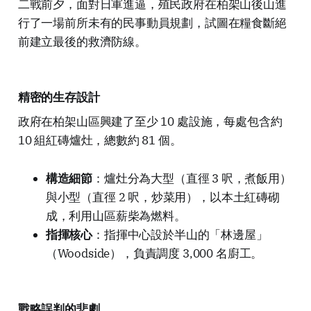
二戰前夕，面對日軍進逼，殖民政府在柏架山後山進
行了一場前所未有的民事動員規劃，試圖在糧食斷絕
前建立最後的救濟防線。
精密的生存設計
政府在柏架山區興建了至少 10 處設施，每處包含約
10 組紅磚爐灶，總數約 81 個。
構造細節
：爐灶分為大型（直徑 3 呎，煮飯用）
與小型（直徑 2 呎，炒菜用），以本土紅磚砌
成，利用山區薪柴為燃料。
指揮核心
：指揮中心設於半山的「林邊屋」
（Woodside），負責調度 3,000 名廚工。
戰略誤判的悲劇