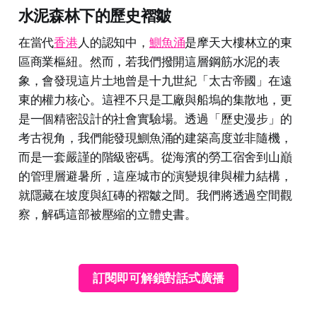
水泥森林下的歷史褶皺
在當代
香港
人的認知中，
鰂魚涌
是摩天大樓林立的東
區商業樞紐。然而，若我們撥開這層鋼筋水泥的表
象，會發現這片土地曾是十九世紀「太古帝國」在遠
東的權力核心。這裡不只是工廠與船塢的集散地，更
是一個精密設計的社會實驗場。透過「歷史漫步」的
考古視角，我們能發現鰂魚涌的建築高度並非隨機，
而是一套嚴謹的階級密碼。從海濱的勞工宿舍到山巔
的管理層避暑所，這座城市的演變規律與權力結構，
就隱藏在坡度與紅磚的褶皺之間。我們將透過空間觀
察，解碼這部被壓縮的立體史書。
訂閱即可解鎖對話式廣播