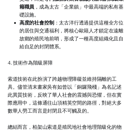
籍職員
，成為太古「企業鎮」中最高端的私有基
礎設施。
高度的社會控制
：太古洋行透過提供這種全方位
的居住與交通福利，將核心歐籍人才鎖定在遠離
故鄉的殖民地前哨，形成了一種高度組織化且自
給自足的封閉體系。
4. 技術作為階級屏障
索道技術在此扮演了跨越物理障礙並維持隔離的工
具。儘管清末畫家吳有如曾以「銅鑼飛棧」為名記述
此異質技術，反映了華人社會的震撼與恐懼，但在實
際應用中，這條通往山頂精英空間的路徑，對絕大多
數華人勞工而言是封閉且不可觸及的。
總結而言，柏架山索道是殖民地社會地理階級化的物