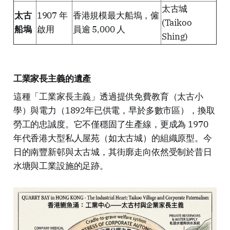
太古城
太古
1907 年
香港規模最大船塢，僱
(Taikoo
船塢
啟用
員逾 5,000 人
Shing)
工業家長主義的遺產
這種「工業家長主義」透過提供免費教育（太古小
學）與電力（1892年已供電，早於多數市區），換取
勞工的忠誠度。它不僅穩固了生產線，更成為 1970
年代香港大型私人屋苑（如太古城）的組織原型。今
日的南豐新邨與太古城，其街廓走向依然受制於昔日
水塘與工業設施的足跡。