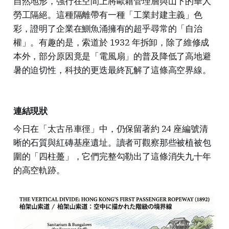
自然地形，強行在空間上將歐籍管理層與山下的華人
勞工隔絕。這種隔離帶有一種「工業封建主義」色
彩，證明了企業在鰂魚涌擁有的超乎尋常的「自治
權」。有趣的是，索道於 1932 年拆卸，除了維修成
本外，部分原因竟是「電風扇」的普及降低了高地避
暑的迫切性，科技的更迭最終瓦解了這條高空界線。
連結現狀
今日在「太古吊車徑」中，仍保留著約 24 座編號清
晰的石質與紅磚基座遺址。讀者可觀察那些被植被包
圍的「四柱躉」，它們完整勾勒出了這條消失九十年
的高空軌跡。