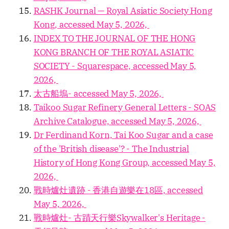
RASHK Journal — Royal Asiatic Society Hong
Kong, accessed May 5, 2026,
INDEX TO THE JOURNAL OF THE HONG
KONG BRANCH OF THE ROYAL ASIATIC
SOCIETY - Squarespace, accessed May 5,
2026,
太古船塢- accessed May 5, 2026,
Taikoo Sugar Refinery General Letters - SOAS
Archive Catalogue, accessed May 5, 2026,
Dr Ferdinand Korn, Tai Koo Sugar and a case
of the 'British disease'? - The Industrial
History of Hong Kong Group, accessed May 5,
2026,
戰時爐灶遺跡 - 香港自遊樂在18區, accessed
May 5, 2026,
戰時爐灶- 古蹟天行樂Skywalker's Heritage -