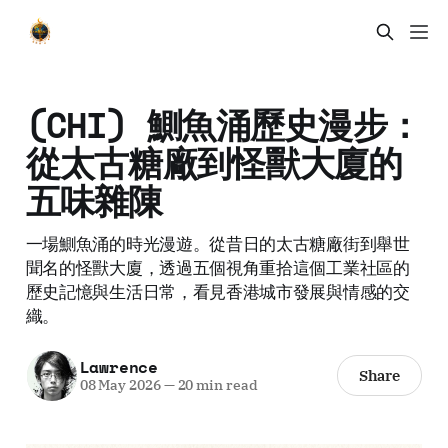
(CHI) 鰂魚涌歷史漫步：
從太古糖廠到怪獸大廈的
五味雜陳
一場鰂魚涌的時光漫遊。從昔日的太古糖廠街到舉世
聞名的怪獸大廈，透過五個視角重拾這個工業社區的
歷史記憶與生活日常，看見香港城市發展與情感的交
織。
Lawrence
Share
08 May 2026
—
20 min read