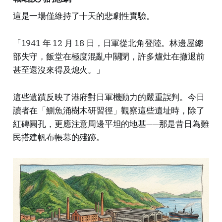
這是一場僅維持了十天的悲劇性實驗。
「1941 年 12 月 18 日，日軍從北角登陸。林邊屋總
部失守，飯堂在極度混亂中關閉，許多爐灶在撤退前
甚至還沒來得及熄火。」
這些遺蹟反映了港府對日軍機動力的嚴重誤判。今日
讀者在「鰂魚涌樹木研習徑」觀察這些遺址時，除了
紅磚圓孔，更應注意周邊平坦的地基——那是昔日為難
民搭建帆布帳幕的殘跡。