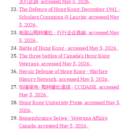
天行足跡, accessed May 5, 2026,
The Defence of Hong Kong: December 1941 -
Scholars Commons @ Laurier, accessed May
5, 2026,
栢架山戰時爐灶 - 行行企企路線, accessed May
5, 2026,
Battle of Hong Kong - accessed May 5, 2026,
The three battles of Canada's Hong Kong
Veterans, accessed May 5, 2026,
Heroic Defense of Hong Kong - Warfare
History Network, accessed May 5, 2026,
拍攝場地- 戰時爐灶遺蹟 - CCIDAHK, accessed
May 5, 2026,
Hong Kong University Press, accessed May 5,
2026,
Remembrance Series - Veterans Affairs
Canada, accessed May 5, 2026,