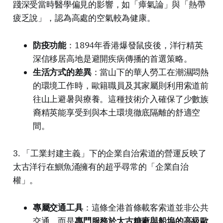
踐深受當時醫學偏見的影響，如「瘴氣論」與「熱帶
疲乏說」，認為高處的空氣較為健康。
防疫功能
：1894年香港爆發鼠疫後，洋行精英
深信移居高地是避開疾病傳播的首選策略。
生活方式的差異
：當山下的華人勞工在潮濕悶熱
的環境工作時，歐籍職員及其家屬則利用索道前
往山上避暑與療養。這種技術介入確保了少數族
裔精英能享受到與本土環境徹底隔離的舒適空
間。
3. 「工業封建主義」下的企業自治索道的營運反映了
太古洋行在鰂魚涌擁有的超乎尋常的「企業自治
權」。
專屬交通工具
：這條全港首條載客索道並非公共
交通，而是
專門服務於太古糖廠與船塢的高級歐