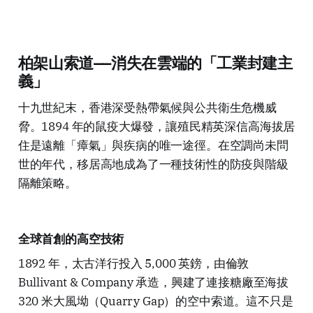
柏架山索道——消失在雲端的「工業封建主
義」
十九世紀末，香港深受熱帶氣候與公共衛生危機威
脅。1894 年的鼠疫大爆發，讓殖民精英深信高海拔居
住是遠離「瘴氣」與疾病的唯一途徑。在空調尚未問
世的年代，移居高地成為了一種技術性的防疫與階級
隔離策略。
全球首創的高空技術
1892 年，太古洋行投入 5,000 英鎊，由倫敦
Bullivant & Company 承造，興建了連接糖廠至海拔
320 米大風坳（Quarry Gap）的空中索道。這不只是