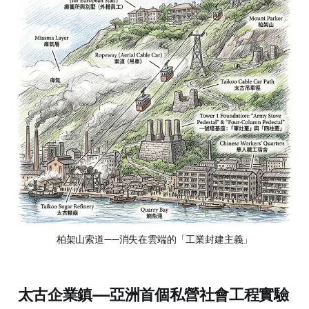
柏架山索道——消失在雲端的「工業封建主義」
太古企業鎮——亞洲首個私營社會工程實驗