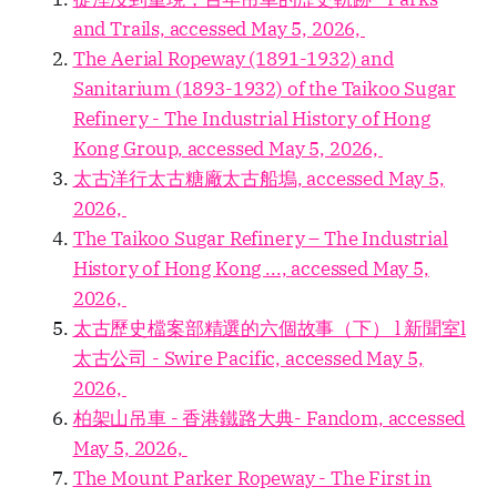
and Trails, accessed May 5, 2026,
The Aerial Ropeway (1891-1932) and
Sanitarium (1893-1932) of the Taikoo Sugar
Refinery - The Industrial History of Hong
Kong Group, accessed May 5, 2026,
太古洋行太古糖廠太古船塢, accessed May 5,
2026,
The Taikoo Sugar Refinery – The Industrial
History of Hong Kong ..., accessed May 5,
2026,
太古歷史檔案部精選的六個故事（下） l 新聞室l
太古公司 - Swire Pacific, accessed May 5,
2026,
柏架山吊車 - 香港鐵路大典- Fandom, accessed
May 5, 2026,
The Mount Parker Ropeway - The First in