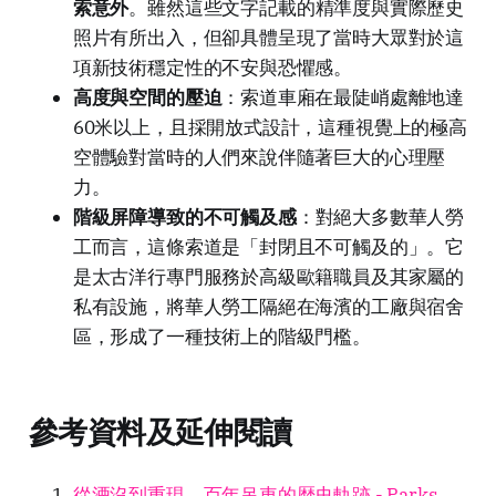
索意外
。雖然這些文字記載的精準度與實際歷史
照片有所出入，但卻具體呈現了當時大眾對於這
項新技術穩定性的不安與恐懼感。
高度與空間的壓迫
：索道車廂在最陡峭處離地達
60米以上，且採開放式設計，這種視覺上的極高
空體驗對當時的人們來說伴隨著巨大的心理壓
力。
階級屏障導致的不可觸及感
：對絕大多數華人勞
工而言，這條索道是「封閉且不可觸及的」。它
是太古洋行專門服務於高級歐籍職員及其家屬的
私有設施，將華人勞工隔絕在海濱的工廠與宿舍
區，形成了一種技術上的階級門檻。
參考資料及延伸閱讀
從湮沒到重現，百年吊車的歴史軌跡 - Parks