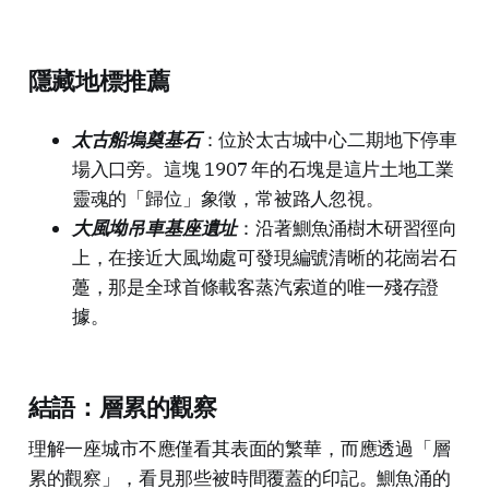
隱藏地標推薦
太古船塢奠基石
：位於太古城中心二期地下停車
場入口旁。這塊 1907 年的石塊是這片土地工業
靈魂的「歸位」象徵，常被路人忽視。
大風坳吊車基座遺址
：沿著鰂魚涌樹木研習徑向
上，在接近大風坳處可發現編號清晰的花崗岩石
躉，那是全球首條載客蒸汽索道的唯一殘存證
據。
結語：層累的觀察
理解一座城市不應僅看其表面的繁華，而應透過「層
累的觀察」，看見那些被時間覆蓋的印記。鰂魚涌的