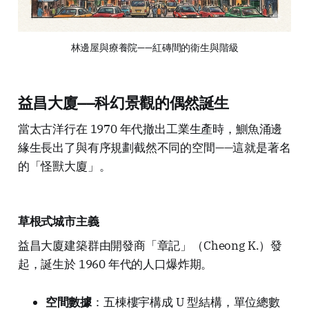
林邊屋與療養院——紅磚間的衛生與階級
益昌大廈——科幻景觀的偶然誕生
當太古洋行在 1970 年代撤出工業生產時，鰂魚涌邊
緣生長出了與有序規劃截然不同的空間——這就是著名
的「怪獸大廈」。
草根式城市主義
益昌大廈建築群由開發商「章記」（Cheong K.）發
起，誕生於 1960 年代的人口爆炸期。
空間數據
：五棟樓宇構成 U 型結構，單位總數