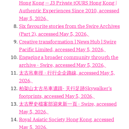
Hong Kong — J3 Private tOURS Hong Kong |
Authentic Experiences Since 2010, accessed
May 5, 2026,
Six favourite stories from the Swire Archives
(Part 2), accessed May 5, 2026,
Creative transformation l News Hub l Swire
Pacific Limited, accessed May 5, 2026,
Engaging a broader community through the
archive - Swire, accessed May 5, 2026,
太古吊車徑 - 行行企企路線, accessed May 5,
2026,
柏架山太古吊車遺蹟- 天行足跡Skywalker's
footprints, accessed May 5, 2026,
太古歷史檔案部迎來新一頁 - Swire, accessed
May 5, 2026,
Royal Asiatic Society Hong Kong, accessed
May 5, 2026,