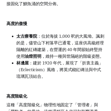
接固化了鰂魚涌的空間分佈。
高度的傲慢
太古療養院
：位於海拔 1,000 呎的大風坳。諷刺
的是，儘管山下村落早已通電，這座供高級經理
隔離的紅磚建築，在營運的 40 年間卻始終堅持
使用
油燈照明
，維持一種與世隔絕的階級姿態。
林邊屋
：建於 1920 年代，展現了「折衷主義」
（Eclecticism）風格，將英式砌紅磚法與中式
琉璃瓦頂結合。
高度階級化
這種「高度階級化」物理性地固定了「管理者」與