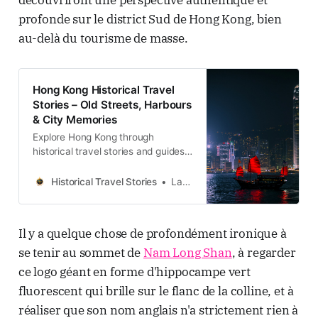
profonde sur le district Sud de Hong Kong, bien
au-delà du tourisme de masse.
Hong Kong Historical Travel
Stories – Old Streets, Harbours
& City Memories
Explore Hong Kong through
historical travel stories and guides.
Discover old streets, harbours and
neighbourhoods filled with
Historical Travel Stories
Lawrence
memories and cultural heritage.
Il y a quelque chose de profondément ironique à
se tenir au sommet de
Nam Long Shan
, à regarder
ce logo géant en forme d'hippocampe vert
fluorescent qui brille sur le flanc de la colline, et à
réaliser que son nom anglais n'a strictement rien à