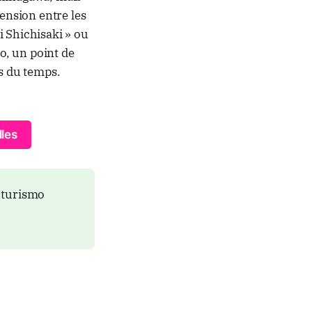
ension entre les
i Shichisaki » ou
yo, un point de
ts du temps.
les
l turismo