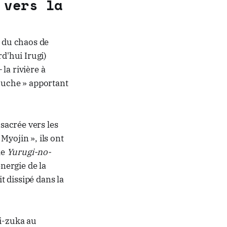
 vers la
e du chaos de
rd'hui Irugi)
 la rivière à
rouche » apportant
 sacrée vers les
Myojin », ils ont
le
Yurugi-no-
énergie de la
it dissipé dans la
ji-zuka au