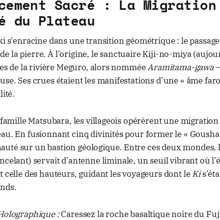
cement Sacré : La Migration
é du Plateau
ki s'enracine dans une transition géométrique : le passag
té de la pierre. À l’origine, le sanctuaire Kiji-no-miya (aujou
ives de la rivière Meguro, alors nommée
Aramitama-gawa
—
use. Ses crues étaient les manifestations d’une « âme fa
lité.
a famille Matsubara, les villageois opérèrent une migration
au. En fusionnant cinq divinités pour former le « Gousha 
uté sur un bastion géologique. Entre ces deux mondes, 
ncelant) servait d’antenne liminale, un seuil vibrant où l’
t celle des hauteurs, guidant les voyageurs dont le
Ki
s’éta
nds.
 Holographique :
Caressez la roche basaltique noire du Fu