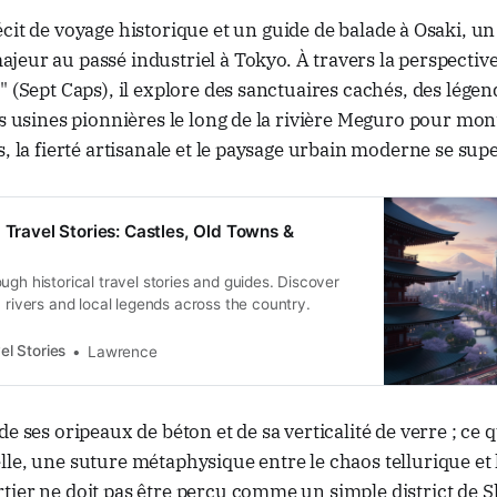
écit de voyage historique et un guide de balade à Osaki, u
ajeur au passé industriel à Tokyo. À travers la perspectiv
" (Sept Caps), il explore des sanctuaires cachés, des légend
es usines pionnières le long de la rivière Meguro pour m
s, la fierté artisanale et le paysage urbain moderne se sup
 Travel Stories: Castles, Old Towns &
ugh historical travel stories and guides. Discover
, rivers and local legends across the country.
el Stories
Lawrence
de ses oripeaux de béton et de sa verticalité de verre ; ce q
le, une suture métaphysique entre le chaos tellurique et 
tier ne doit pas être perçu comme un simple district de 