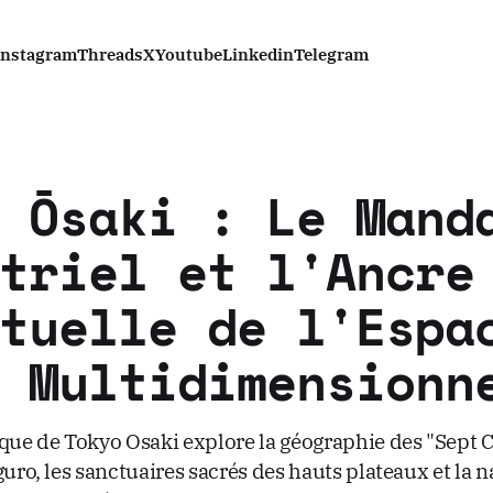
Instagram
Threads
X
Youtube
Linkedin
Telegram
 Ōsaki : Le Mand
triel et l'Ancre
tuelle de l'Espa
 Multidimensionn
que de Tokyo Osaki explore la géographie des "Sept C
guro, les sanctuaires sacrés des hauts plateaux et la 