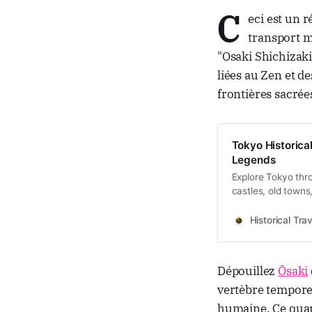
C
eci est un r
transport m
"Osaki Shichizaki
liées au Zen et d
frontières sacrée
Tokyo Historical
Legends
Explore Tokyo thro
castles, old towns
Historical Trav
Dépouillez
Ōsaki
vertèbre temporel
humaine. Ce quar