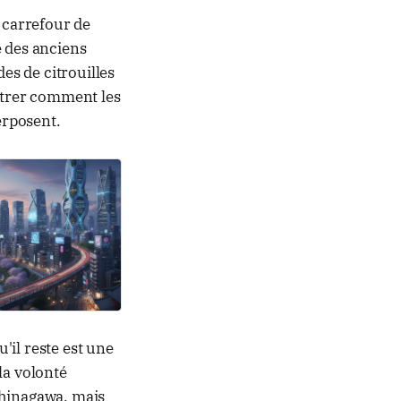
n carrefour de
e des anciens
es de citrouilles
ontrer comment les
erposent.
u'il reste est une
la volonté
Shinagawa, mais