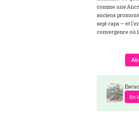
comme une Ancre 
anciens promontoi
sept caps — et l’
convergence où la
Ab
Escuc
En 