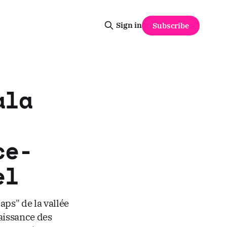
Sign in
Subscribe
ala
ce-
el
aps" de la vallée
naissance des