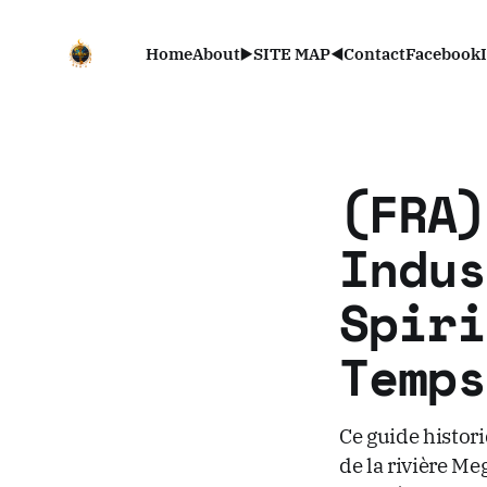
Home
About
▶️SITE MAP◀️
Contact
Facebook
(FRA)
Indus
Spiri
Temps
Ce guide histori
de la rivière Me