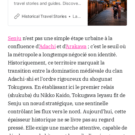
travel stories and guides. Discover
castles, old towns, rivers and local
legends across the country.
Historical Travel Stories
Lawrence
Senju
n'est pas une simple étape urbaine à la
confluence d'
Adachi
et d'
Arakawa
; c’est le seuil où
la métropole a longtemps négocié son identité.
Historiquement, ce territoire marquait la
transition entre la domination médiévale du clan
Adachi-shi et l'ordre rigoureux du shogunat
Tokugawa. En établissant ici le premier relais
(shukuba) du Nikko Kaido, Tokugawa Ieyasu fit de
Senju un nœud stratégique, une sentinelle
contrôlant les flux vers le nord. Aujourd'hui, cette
épaisseur historique ne se livre pas au regard
pressé. Elle exige une marche attentive, capable de