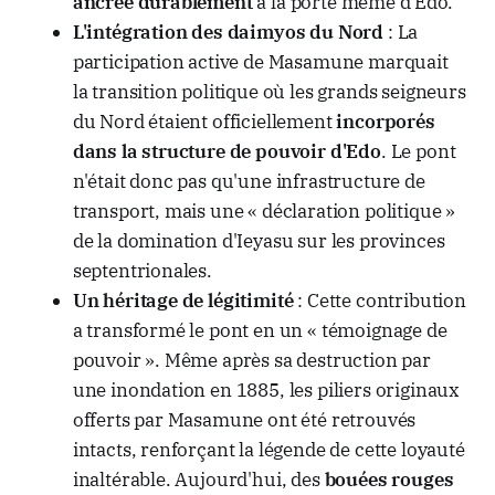
ancrée durablement
à la porte même d'Edo.
L'intégration des daimyos du Nord
: La
participation active de Masamune marquait
la transition politique où les grands seigneurs
du Nord étaient officiellement
incorporés
dans la structure de pouvoir d'Edo
. Le pont
n'était donc pas qu'une infrastructure de
transport, mais une « déclaration politique »
de la domination d'Ieyasu sur les provinces
septentrionales.
Un héritage de légitimité
: Cette contribution
a transformé le pont en un « témoignage de
pouvoir ». Même après sa destruction par
une inondation en 1885, les piliers originaux
offerts par Masamune ont été retrouvés
intacts, renforçant la légende de cette loyauté
inaltérable. Aujourd'hui, des
bouées rouges