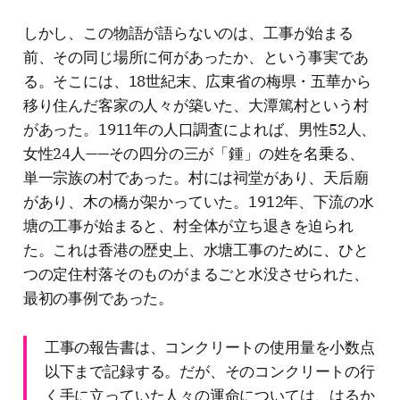
しかし、この物語が語らないのは、工事が始まる
前、その同じ場所に何があったか、という事実であ
る。そこには、18世紀末、広東省の梅県・五華から
移り住んだ客家の人々が築いた、大潭篤村という村
があった。1911年の人口調査によれば、男性52人、
女性24人——その四分の三が「鍾」の姓を名乗る、
単一宗族の村であった。村には祠堂があり、天后廟
があり、木の橋が架かっていた。1912年、下流の水
塘の工事が始まると、村全体が立ち退きを迫られ
た。これは香港の歴史上、水塘工事のために、ひと
つの定住村落そのものがまるごと水没させられた、
最初の事例であった。
工事の報告書は、コンクリートの使用量を小数点
以下まで記録する。だが、そのコンクリートの行
く手に立っていた人々の運命については、はるか