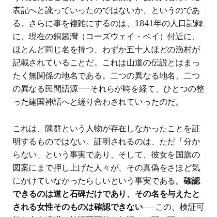
表記へと訛っていったのではないか、というのであ
る。さらに事を複雑にするのは、1841年の人口記録
に、現在の銅鑼灣（コーズウェイ・ベイ）付近に、
ほとんど同じ名を持つ、わずか五十人ほどの漁村が
記載されていることだ。これは山道の伝説とはまっ
たく無関係の地名である。二つの異なる地名、二つ
の異なる民間語源——それらが時を経て、ひとつの整
った建国神話へと縒り合わされていったのだ。
これは、陳群という人物が存在しなかったことを証
明するものではない。証明されるのは、ただ「分か
らない」という事実であり、そして、彼女を国旗の
図案にまで押し上げた人々が、その真偽をさほど気
にかけていなかったらしいという事実である。
確認
できるのは道と石碑だけであり、その名を与えたと
される女性そのものは確認できない
——この、検証可