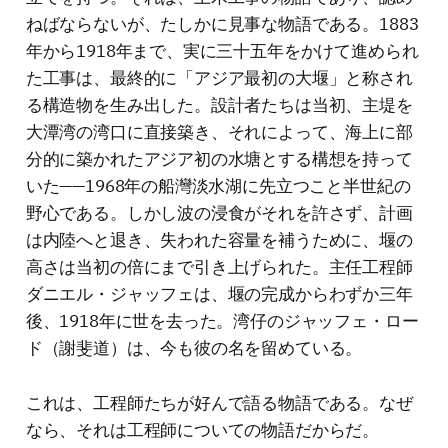
ねばならないが、たしかに見事な物語である。1883
年から1918年まで、実に三十五年をかけて進められ
た工事は、最終的に「アジア最初の大堰」と称され
る構造物を生み出した。設計者たちは当初、主堤を
大潭湾の湾口に直接築き、それによって、海上に部
分的に築かれたアジア初の水塘とする構想を持って
いた——1968年の船灣淡水湖に先立つこと半世紀の
野心である。しかし波の浸食がそれを許さず、計画
は内陸へと退き、失われた容量を補うために、堰の
高さは当初の倍にまで引き上げられた。主任工程師
ダニエル・ジャッフェは、堰の完成からわずか三年
後、1918年に世を去った。湾仔のジャッフェ・ロー
ド（謝斐道）は、今も彼の名を留めている。
これは、工程師たちが好んで語る物語である。なぜ
なら、それは工程師についての物語だからだ。