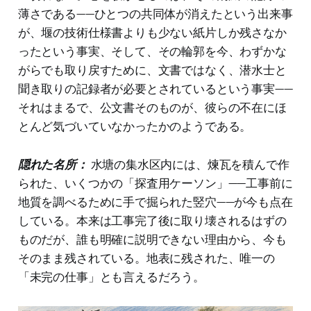
薄さである——ひとつの共同体が消えたという出来事
が、堰の技術仕様書よりも少ない紙片しか残さなか
ったという事実、そして、その輪郭を今、わずかな
がらでも取り戻すために、文書ではなく、潜水士と
聞き取りの記録者が必要とされているという事実——
それはまるで、公文書そのものが、彼らの不在にほ
とんど気づいていなかったかのようである。
隠れた名所：
水塘の集水区内には、煉瓦を積んで作
られた、いくつかの「探査用ケーソン」——工事前に
地質を調べるために手で掘られた竪穴——が今も点在
している。本来は工事完了後に取り壊されるはずの
ものだが、誰も明確に説明できない理由から、今も
そのまま残されている。地表に残された、唯一の
「未完の仕事」とも言えるだろう。