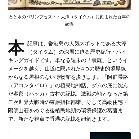
石と水のパリンプセスト：大潭（タイタム）に刻まれた百年の
記憶
本
記事は、香港島の人気スポットである大潭
（タイタム）の深層に迫る歴史紀行・ハイ
キングガイドです。単なる週末の「裏庭」というイ
メージを越え、山道に隠された4つの歴史的境界線
からなる屋根のない博物館を歩きます。「阿群帶路
（アコンタイロ）」の植民地神話、ダムの底に沈ん
だ客家（ハッカ）古村の記憶、激戦の地となった第
二次世界大戦時の東旅指揮部壕、そして高級住宅・
陽明山荘をめぐる後植民地期の環境保護の葛藤ま
で、新たな視点で香港の記憶を紐解きます。