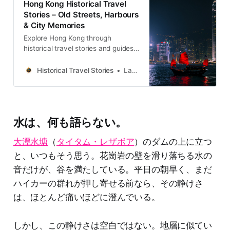
Hong Kong Historical Travel
Stories – Old Streets, Harbours
& City Memories
Explore Hong Kong through
historical travel stories and guides.
Discover old streets, harbours and
neighbourhoods filled with
Historical Travel Stories
Lawrence
memories and cultural heritage.
水は、何も語らない。
大潭水塘
（
タイタム・レザボア
）のダムの上に立つ
と、いつもそう思う。花崗岩の壁を滑り落ちる水の
音だけが、谷を満たしている。平日の朝早く、まだ
ハイカーの群れが押し寄せる前なら、その静けさ
は、ほとんど痛いほどに澄んでいる。
しかし、この静けさは空白ではない。地層に似てい