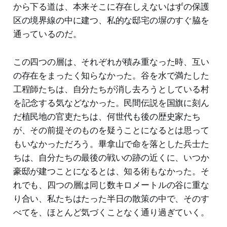
から下る道は、本来そこに存在しえないはずの保護
区の境界線の中に建つ、私的な邸宅の塀のすぐ脇を
通っているのだ。
この四つの層は、それぞれが積み重なった時、互い
の存在をまったく知らなかった。谷を水で満たした
工程師たちは、自分たちが消し去ろうとしている村
を記念する気などなかった。民間伝説を国旗に刻ん
だ植民地の官吏たちは、何世代も後の歴史家たち
が、その前提そのものを疑うことになるとは思って
もいなかっただろう。畢拿山で命を落とした兵士た
ちは、自分たちの最後の戦いの跡の近くに、いつか
豪邸が建つことになるとは、知る術もなかった。そ
れでも、四つの層は同じ数キロメートルの谷に重な
り合い、私たちはたった半日の散策の中で、そのす
べてを、ほとんど気づくことなく通り過ぎていく。