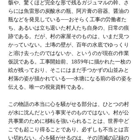
骸や、驚くほど完全な形で残るガジュマルの幹、さ
らには魚雷形の炭酸水の瓶、阿片膏の容器、醤油の
瓶などを発見している——おそらく工事の労働者た
ち、あるいは立ち退いた村人たち自身の、日常の痕
跡である。だが、村の家屋そのものは、いまだ見つ
かっていない。土塼の壁が、百年の水底でゆっくり
と溶け去ったのではないか、というのが現在の作業
仮説である。工事開始前、1859年に描かれた一枚の
絵が残っており、そこにはまだ手つかずの山並みと
村落の姿が描かれている——水塘になる前の谷の姿を
伝える、唯一の視覚資料である。
この物語の本当に心を騒がせる部分は、ひとつの村
が水に沈んだという事実そのものではない。村が公
共事業のために移転を強いられることは、世界中ど
こでも起こり得ることであり、必ずしも不当とは言
い切れない。心を騒がせるのは、その消滅の記録の