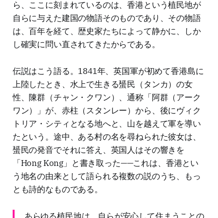
ら、ここに刻まれているのは、香港という植民地が
自らに与えた建国の物語そのものであり、その物語
は、百年を経て、歴史家たちによって静かに、しか
し確実に問い直されてきたからである。
伝説はこう語る。1841年、英国軍が初めて香港島に
上陸したとき、水上で生きる蜑民（タンカ）の女
性、陳群（チャン・クワン）、通称「阿群（アーク
ワン）」が、赤柱（スタンレー）から、後にヴィク
トリア・シティとなる地へと、山を越えて軍を導い
たという。途中、ある村の名を尋ねられた彼女は、
蜑民の発音でそれに答え、英国人はその響きを
「Hong Kong」と書き取った——これは、香港とい
う地名の由来として語られる複数の説のうち、もっ
とも詩的なものである。
あらゆる植民地は、自らが安心して住まうことの