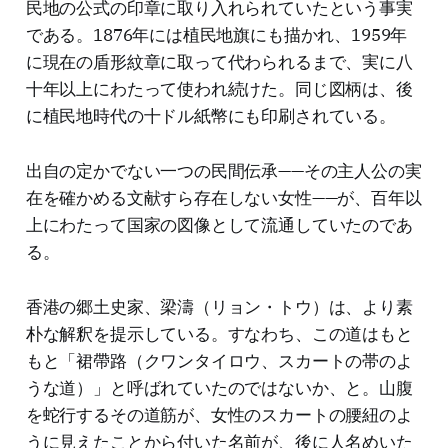
民地の公式の印章に取り入れられていたという事実
である。1876年には植民地旗にも描かれ、1959年
に現在の盾形紋章に取って代わられるまで、実に八
十年以上にわたって使われ続けた。同じ図柄は、後
に植民地時代の十ドル紙幣にも印刷されている。
出自の定かでない一つの民間伝承——その主人公の実
在を確かめる文献すら存在しない女性——が、百年以
上にわたって国家の図像として流通していたのであ
る。
香港の郷土史家、梁濤（リョン・トウ）は、より素
朴な解釈を提示している。すなわち、この道はもと
もと「裙帶路（クワンタイロウ、スカートの帯のよ
うな道）」と呼ばれていたのではないか、と。山腹
を蛇行するその道筋が、女性のスカートの腰紐のよ
うに見えたことから付いた名前が、後に人名めいた