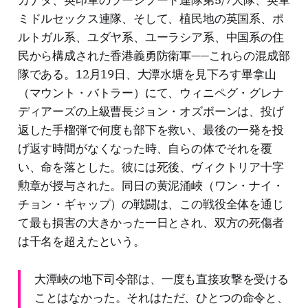
カナダ、英印軍のラージプート連隊第5/7大隊、英軍
ミドルセックス連隊、そして、植民地の英国系、ポ
ルトガル系、ユダヤ系、ユーラシア系、中国系の住
民から構成された香港義勇防衛軍——これらの混成部
隊である。12月19日、大潭水塘を見下ろす畢拿山
（マウント・バトラー）にて、ウィニペグ・グレナ
ディアーズの上級曹長ジョン・オズボーンは、投げ
返した手榴弾で何度も部下を救い、最後の一発を投
げ返す時間がなくなった時、自らの体でそれを覆
い、命を落とした。彼には死後、ヴィクトリア十字
勲章が授与された。同日の黄泥涌峽（ワン・ナイ・
チョン・ギャップ）の戦闘は、この戦役全体を通じ
て最も損害の大きかった一日とされ、双方の死傷者
は千名を超えたという。
大潭峽の地下司令部は、一度も直接攻撃を受ける
ことはなかった。それはただ、ひとつの命令と、