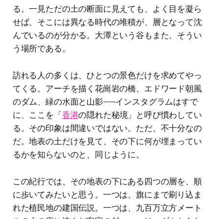
る。一見ただの土の断面に見えても、よく目を凝ら
せば、そこには異なる時代の堆積が、層となって沈
んでいるのが分かる。大潭という谷もまた、そうい
う場所である。
訪れる人の多くは、ひとつの景色だけを求めてやっ
てくる。アーチを描く花崗岩の橋、エドワード朝風
のダム、緑の水面と山影——インスタグラムはすで
に、ここを「
香港
の隠れた秘境」と呼び慣わしてい
る。その印象は間違いではない。ただ、不十分なの
だ。地表の土だけを見て、その下に何が埋まってい
るかを知らないのと、同じように。
この紀行では、その地表の下にある四つの層を、順
に歩いてみたいと思う。一つは、旗にまで刷り込ま
れた植民地の建国伝説。一つは、九百万立方メート