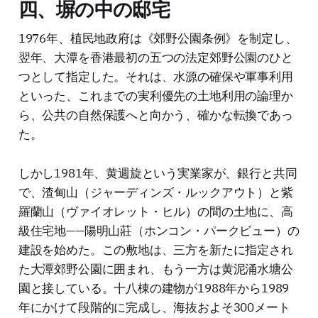
四、塀の中の邸宅
1976年、植民地政府は《郊野公園条例》を制定し、
翌年、大潭を香港最初の五つの法定郊野公園のひと
つとして指定した。それは、水源の確保や軍事利用
といった、これまでの実利優先の土地利用の論理か
ら、公共の自然保護へと向かう、確かな転換であっ
た。
しかし1981年、黄週旋という実業家が、銀行と共同
で、渣甸山（ジャーディンズ・ルックアウト）と紫
羅蘭山（ヴァイオレット・ヒル）の間の土地に、高
級住宅地——陽明山莊（ホンコン・パークビュー）の
建設を始めた。この敷地は、三方を新たに指定され
た大潭郊野公園に囲まれ、もう一方は黄泥涌水塘公
園と接している。十八棟の建物が1988年から1989
年にかけて段階的に完成し、海抜およそ300メート