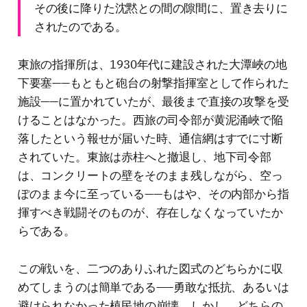
その後に降りた沈黙との間の隙間に、置き去りに
されたのである。
東旅の指揮所は、1930年代に建設された大潭峽の地
下要塞——もともと砲台の射撃指揮室として作られた
施設——に置かれていたが、最後まで直接の攻撃を受
けることはなかった。西旅の司令部が黄泥涌峽で陥
落したという報せが届いた時、通信網はすでに寸断
されていた。東旅は赤柱へと撤退し、地下司令部
は、コンクリートの壁をそのまま残しながら、空っ
ぽのまま今に至っている——もはや、その内部から指
揮すべき戦闘そのものが、存在しなくなっていたか
らである。
この戦いを、二つのありふれた図式のどちらかに収
めてしまうのは簡単である——勇敢な抵抗、あるいは
避けられなかった植民地の崩壊。しかし、どちらの