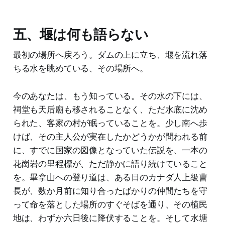
五、堰は何も語らない
最初の場所へ戻ろう。ダムの上に立ち、堰を流れ落
ちる水を眺めている、その場所へ。
今のあなたは、もう知っている。その水の下には、
祠堂も天后廟も移されることなく、ただ水底に沈め
られた、客家の村が眠っていることを。少し南へ歩
けば、その主人公が実在したかどうかが問われる前
に、すでに国家の図像となっていた伝説を、一本の
花崗岩の里程標が、ただ静かに語り続けていること
を。畢拿山への登り道は、ある日のカナダ人上級曹
長が、数か月前に知り合ったばかりの仲間たちを守
って命を落とした場所のすぐそばを通り、その植民
地は、わずか六日後に降伏することを。そして水塘