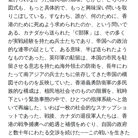
図式も、もっと具体的で、もっと興味深い問いを取
りこぼしている。すなわち、誰が、何のために、香
港のために死ぬよう求められたのか、という問いで
ある。カナダから送られた「C部隊」は、その多く
が実戦経験を持たぬ兵士たちであり、帝国への政治
的な連帯の証として、ある意味、半ば送られたよう
なものであった。英印軍の駐留は、本国の市民を駐
留させる意志を持たぬ海外領土の防衛を、長年にわ
たって南アジアの兵士たちに依存してきた帝国の構
図そのものを反映していた。香港義勇防衛軍の多民
族的な構成は、植民地社会そのものの階層を、戦時
下という緊急事態の中で、ひとつの指揮系統へと急
いで再編した、いわば一枚の社会的なスナップショ
ットであった。戦後、カナダの退役軍人たちは、香
港の戦争捕虜への処遇と補償をめぐり、自国の政府
と数十年にわたる交渉を続けた——この戦いを生きた