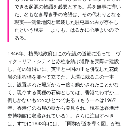
できる起源の物語を必要とする。兵を無事に導い
た、名もなき導き手の物語は、その代わりとなる
現実——測量地図と武装した駐屯軍のみが存在し
たという現実——よりも、はるかに心地よいので
ある。
1846年、植民地政府はこの伝説の道筋に沿って、ヴ
ィクトリア・シティと赤柱を結ぶ道路を実際に建設
し、その道沿いに、英里と中国の里を併記した花崗
岩の里程標を並べて立てた。大潭に残るこの一本
は、設置された場所から一度も動かされたことがな
く、現存する同種の石碑としては、香港でわずか二
例しかないもののひとつである（もう一本は1967
年、香港仔の石屋の壁から発見され、現在は香港歴
史博物館に収蔵されている）。さらに注目すべき
は、すでに1843年には、「阿群が道を導く図」が植