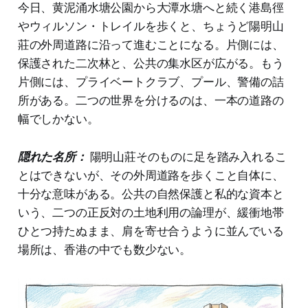
今日、黄泥涌水塘公園から大潭水塘へと続く港島徑
やウィルソン・トレイルを歩くと、ちょうど陽明山
莊の外周道路に沿って進むことになる。片側には、
保護された二次林と、公共の集水区が広がる。もう
片側には、プライベートクラブ、プール、警備の詰
所がある。二つの世界を分けるのは、一本の道路の
幅でしかない。
隠れた名所：
陽明山莊そのものに足を踏み入れるこ
とはできないが、その外周道路を歩くこと自体に、
十分な意味がある。公共の自然保護と私的な資本と
いう、二つの正反対の土地利用の論理が、緩衝地帯
ひとつ持たぬまま、肩を寄せ合うように並んでいる
場所は、香港の中でも数少ない。