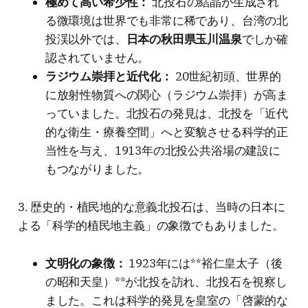
極めて高い希少性：
北投石の結晶が生成され
る微環境は世界でも非常に稀であり、台湾の北
投渓以外では、
日本の秋田県玉川温泉
でしか確
認されていません。
ラジウム崇拝と近代化：
20世紀初頭、世界的
に放射性物質への関心（ラジウム崇拝）が高ま
っていました。北投石の発見は、北投を「近代
的な衛生・療養空間」へと変貌させる科学的正
当性を与え、1913年の北投公共浴場の建設に
もつながりました。
3. 歴史的・植民地的な意義北投石は、当時の日本に
よる「科学的植民地主義」の象徴でもありました。
文明化の象徴：
1923年には**裕仁皇太子（後
の昭和天皇）**が北投を訪れ、北投石を視察し
ました。これは科学的発見を皇室の「啓蒙的な