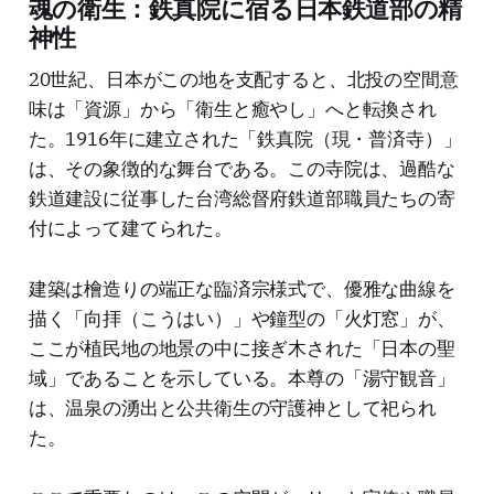
魂の衛生：鉄真院に宿る日本鉄道部の精
神性
20世紀、日本がこの地を支配すると、北投の空間意
味は「資源」から「衛生と癒やし」へと転換され
た。1916年に建立された「鉄真院（現・普済寺）」
は、その象徴的な舞台である。この寺院は、過酷な
鉄道建設に従事した台湾総督府鉄道部職員たちの寄
付によって建てられた。
建築は檜造りの端正な臨済宗様式で、優雅な曲線を
描く「向拝（こうはい）」や鐘型の「火灯窓」が、
ここが植民地の地景の中に接ぎ木された「日本の聖
域」であることを示している。本尊の「湯守観音」
は、温泉の湧出と公共衛生の守護神として祀られ
た。