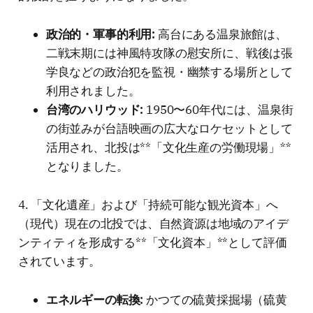
政治的・軍事的利用:
高台にある温泉旅館は、
二戦末期には神風特攻隊の慰安所に、戦後は張
学良などの政治犯を監視・幽禁する場所として
利用されました。
台湾のハリウッド:
1950〜60年代には、温泉街
の街並みが台語映画の広大なロケセットとして
活用され、北投は**「文化生産の労働現場」**
となりました。
4. 「文化遺産」および「持続可能な観光資本」へ
（現代）現在の北投では、自然資源は地域のアイデ
ンティティを形成する**「文化資本」**として評価
されています。
エネルギーの転換:
かつての硫黄採掘場（硫黄