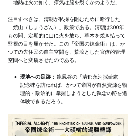
「地熱は火の如く、瘴気は脳を裂くかのようだ」
注目すべきは、清朝が私採を阻むために断行した
「焼山（しょうざん）」政策である。清朝は200年
もの間、定期的に山に火を放ち、草木を焼き払って
監視の目を届かせた。この「帝国の錬金術」は、か
つての先住民の自主空間を、荒涼とした官僚的管理
空間へと変貌させたのである。
現地への足跡：
龍鳳谷の「清郁永河採硫處」
記念碑を訪ねれば、かつて帝国が自然資源を物
理的・政治的に掌握しようとした執念の跡を追
体験できるだろう。