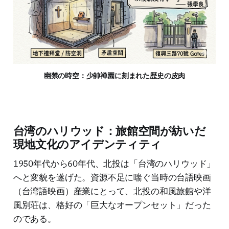
幽禁の時空：少帥禅園に刻まれた歴史の皮肉
台湾のハリウッド：旅館空間が紡いだ
現地文化のアイデンティティ
1950年代から60年代、北投は「台湾のハリウッド」
へと変貌を遂げた。資源不足に喘ぐ当時の台語映画
（台湾語映画）産業にとって、北投の和風旅館や洋
風別荘は、格好の「巨大なオープンセット」だった
のである。