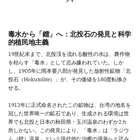
ティ
毒水から「鐳」へ：北投石の発見と科学
的植民地主義
19世紀末まで、北投渓を流れる酸性の水は、農作物
を枯らす「毒水」として忌み嫌われていた。しか
し、1905年に岡本要八郎が発見した放射性鉱物「北
投石（Hokutolite）」が、その価値を180度転換さ
せる。
1912年に正式命名されたこの鉱物は、台湾の地名を
冠した世界唯一の鉱石であり、生成される環境は世
界でも北投と日本の秋田県・玉川温泉のわずか2カ
所しかない。この発見により、「毒水」は「ラジウ
ム（鐳）温泉」という現代的な治癒の源泉へと読み