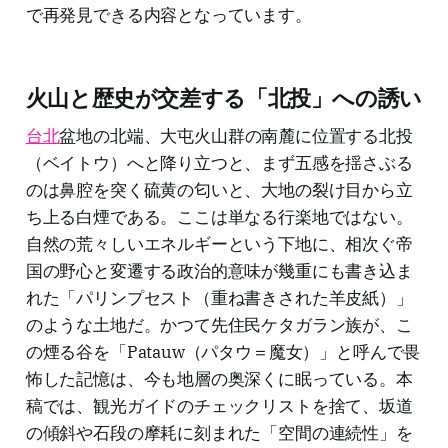
で再発見できる内容となっています。
火山と歴史が交差する「北投」への誘い
台北
盆地の北端、大屯火山群の南麓に位置する北投
（ベイトウ）へと降り立つと、まず五感を揺さぶる
のは鼻腔を突く硫黄の匂いと、大地の裂け目から立
ち上る白煙である。ここは単なる行楽地ではない。
自然の荒々しいエネルギーという下地に、相次ぐ帝
国の野心と変遷する政治的意味が幾重にも書き込ま
れた「パリンプセスト（重ね書きされた羊皮紙）」
のような土地だ。かつて先住民ケタガラン族が、こ
の煙る谷を「Patauw（パタウ＝魔女）」と呼んで畏
怖した記憶は、今も地層の奥深くに眠っている。本
稿では、観光ガイドのチェックリストを捨て、坂道
の傾斜や石段の摩耗に刻まれた「空間の連続性」を