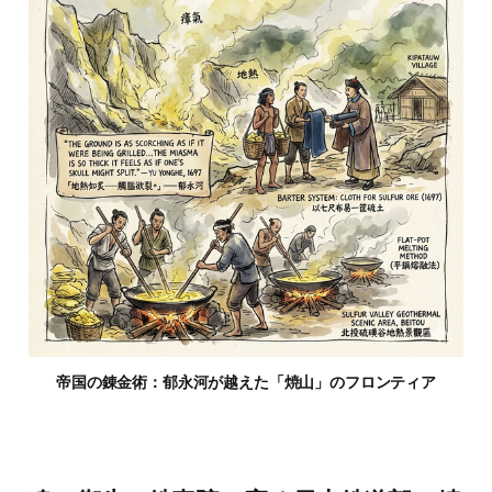
帝国の錬金術：郁永河が越えた「焼山」のフロンティア