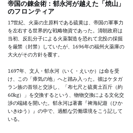
帝国の錬金術：郁永河が越えた「焼山」
のフロンティア
17世紀、火薬の主原料である硫黄は、帝国の軍事力
を左右する世界的な戦略物資であった。清朝政府は
当初、反乱分子による火薬製造を恐れて北投の採掘
を厳禁（封禁）していたが、1696年の福州火薬庫の
大火がその方針を覆す。
1697年、文人・郁永河（いく・えいか）は命を受
け、この「瘴気の地」へと踏み入った。彼はケタガ
ラン族の首領と交渉し、「布七尺と硫黄土百斤（約
60kg）」を交換するという、物物交換による文化交
渉の端緒を開いた。郁永河は著書『裨海紀遊（ひか
いきゆう）』の中で、過酷な労働環境をこう記して
いる。