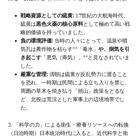
戦略資源としての硫黄:
17世紀の大航海時代、
硫黄は
黒色火薬の核心原料
として極めて高い戦
略的価値を持っていました。
負の環境評価:
当時の人々にとって、温泉や噴
気孔は農作物を枯らす**「毒水」
や、病気を引
き起こす
「悪気（瘴気）」**と見なされていま
した。
厳重な管理:
清朝は硫黄が反乱勢力に渡ること
を恐れ、一時期は民間による立ち入りを禁じ、
周囲の草木を焼き払う「焼山」政策をとるな
ど、北投は荒涼とした軍事上の辺境地帯でし
た。
2. 「科学の力」による衛生・療養リソースへの転換
（日治時期）日本統治時代に入ると、近代科学と衛