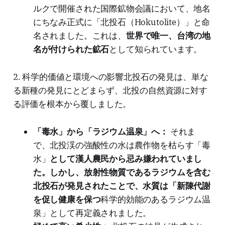
ルクで開催された国際鉱物会議において、地名
にちなみ正式に「北投石（Hokutolite）」と命
名されました。これは、
世界で唯一、台湾の地
名が付けられた鉱石
として知られています。
2. 科学的価値と環境への影響北投石の発見は、単な
る新種の発見にとどまらず、北投の自然資源に対す
る評価を根本から覆しました。
「毒水」から「ラジウム温泉」へ：
それま
で、北投渓の強酸性の水は農作物を枯らす「毒
水」
として漢人農民から忌み嫌われていまし
た。しかし、放射性物質であるラジウムを含む
北投石が発見されたことで、水質は「新陳代謝
を促し健康を保つ
科学的効能のあるラジウム温
泉」として再定義されました。