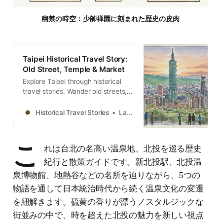
幽禁の時空：少帥禅園に刻まれた歴史の皮肉
Taipei Historical Travel Story:
Old Street, Temple & Market
Explore Taipei through historical
travel stories. Wander old streets,
temples and markets across the
island. Discover the people and
Historical Travel Stories
Lawrence
memories.
こ
れは台北の名高い温泉地、北投を巡る歴史
紀行と散策ガイドです。新北投駅、北投温
泉博物館、地熱谷などの名所を辿りながら、5つの
物語を通して日本統治時代から続く温泉文化の変遷
を紐解きます。硫黄の香りが漂うノスタルジックな
街並みの中で、時を超えた北投の魅力を新しい視点