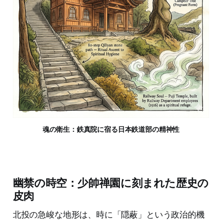
魂の衛生：鉄真院に宿る日本鉄道部の精神性
幽禁の時空：少帥禅園に刻まれた歴史の
皮肉
北投の急峻な地形は、時に「隠蔽」という政治的機