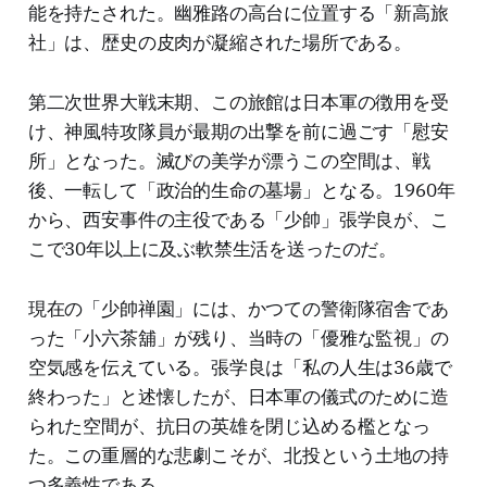
能を持たされた。幽雅路の高台に位置する「新高旅
社」は、歴史の皮肉が凝縮された場所である。
第二次世界大戦末期、この旅館は日本軍の徴用を受
け、神風特攻隊員が最期の出撃を前に過ごす「慰安
所」となった。滅びの美学が漂うこの空間は、戦
後、一転して「政治的生命の墓場」となる。1960年
から、西安事件の主役である「少帥」張学良が、こ
こで30年以上に及ぶ軟禁生活を送ったのだ。
現在の「少帥禅園」には、かつての警衛隊宿舎であ
った「小六茶舖」が残り、当時の「優雅な監視」の
空気感を伝えている。張学良は「私の人生は36歳で
終わった」と述懐したが、日本軍の儀式のために造
られた空間が、抗日の英雄を閉じ込める檻となっ
た。この重層的な悲劇こそが、北投という土地の持
つ多義性である。