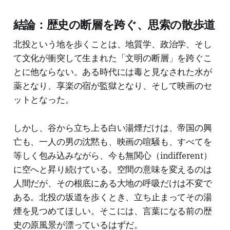
結論：歴史の断層を跨ぐ、思索の散歩道
北投という地を歩くことは、地質学、政治学、そし
て文化が衝突して生まれた「文明の断層」を跨ぐこ
とに他ならない。ある時代には毒と見なされた水が
薬となり、享楽の宿が監獄となり、そして映画のセ
ットとなった。
しかし、谷から立ち上る白い湯煙だけは、帝国の興
亡も、一人の男の沈黙も、映画の喧騒も、すべてを
等しく包み込みながら、今も無関心（indifferent）
に空へと昇り続けている。空間の意味を変えるのは
人間だが、その根底にある大地の呼吸だけは不変で
ある。北投の坂道を歩くとき、立ち止まってその湯
煙を見つめてほしい。そこには、言葉になる前の歴
史の原風景が漂っているはずだ。