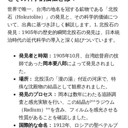
世界で唯一、台湾の地名を冠する鉱物である「北投
石（Hokutolite）」の発見と、その科学的価値につ
いて、出典に基づき詳しく解説します。1. 北投石の
発見：1905年の歴史的瞬間北投石の発見は、日本統
治時代の近代科学の導入と深く結びついています。
発見者と時期：
1905年10月、台湾総督府の技
師であった
岡本要八郎
によって発見されまし
た。
場所：
北投渓の「瀧の湯」付近の河床で、特
殊な沈殿物の結晶として観察されました。
発見のプロセス：
岡本は数年にわたる追跡調
査と感光実験を行い、この結晶が**ラジウム
（Radium）**を含み、フィルムを感光させる
性質があることを確認しました。
国際的な命名：
1912年、ロシアの聖ペテルブ