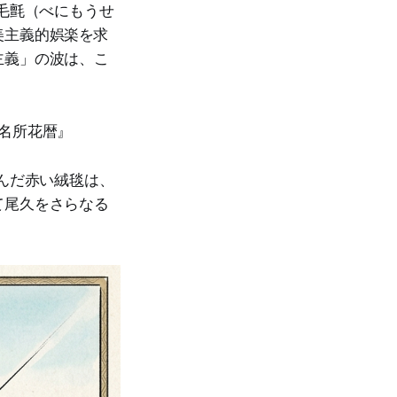
毛氈（べにもうせ
美主義的娯楽を求
主義」の波は、こ
名所花暦』
んだ赤い絨毯は、
て尾久をさらなる