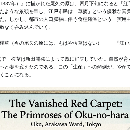
1837年）』に描かれた尾久の原は、四月下旬になると「紅
たような景観を呈し、江戸市民は「草摘」という優雅な審
た。しかし、都市の人口膨張に伴う食糧確保という「実用
赦なく呑み込んでいく。
櫻草（今の尾久の原には、もはや桜草はない）」——『江戸
時点で、桜草は新田開発によって既に消失していた。自然が育
へと姿を変えたのである。この「生産」への傾倒が、やが
くことになる。