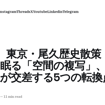
Instagram
Threads
X
Youtube
Linkedin
Telegram
N) 東京・尾久歴史散
眠る「空間の複写」
が交差する5つの転換
—
11 min read