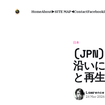
Home
About
▶️SITE MAP◀️
Contact
Facebook
日本
(JP
沿いに
と再生
Lawrence
24 Mar 2026