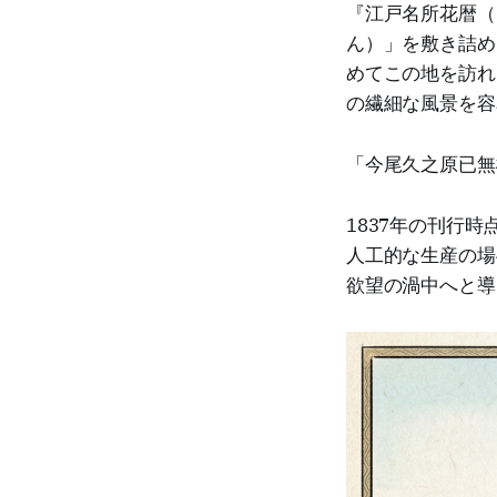
『江戸名所花暦（
ん）」を敷き詰め
めてこの地を訪れ
の繊細な風景を容
「今尾久之原已無
1837年の刊行
人工的な生産の場
欲望の渦中へと導