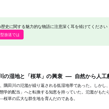
の歴史に関する魅力的な物語に注意深く耳を傾けてください
話型放送では
川の湿地と「桜草」の興衰 —— 自然から人工
、隅田川の氾濫が繰り返される低湿地帯であった。しかし
態学的配当」へと転換する知恵を持っていた。氾濫がもた
―桜草の広大な群生地を育んだのである。