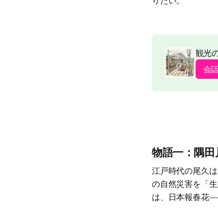
りたい。
観光
会
物語一：隅田
江戸時代の尾久は
の自然災害を「生
は、日本報春花―