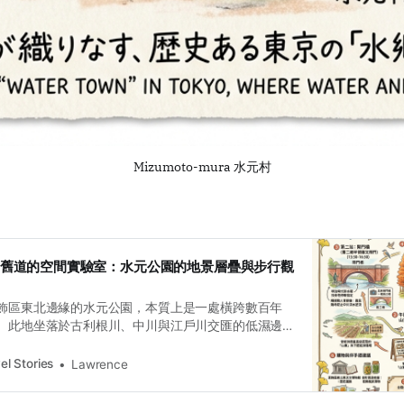
Mizumoto-mura 水元村
利根川舊道的空間實驗室：水元公園的地景層疊與步行觀
飾區東北邊緣的水元公園，本質上是一處橫跨數百年
。此地坐落於古利根川、中川與江戶川交匯的低濕邊
的水文特質，使其成為權力意志與自然力反覆角逐的
行觀察不應只是對風景的消費，而是一場對「土地如
el Stories
Lawrence
考古。這片「不穩定濕地」如何從中世紀的神領，演
政治化的治水要塞，再到二戰時期的防空綠地，每一