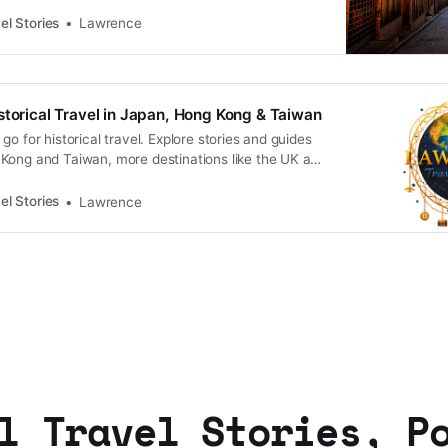
el Stories
Lawrence
storical Travel in Japan, Hong Kong & Taiwan
go for historical travel. Explore stories and guides
Kong and Taiwan, more destinations like the UK and
n.
el Stories
Lawrence
l Travel Stories, P