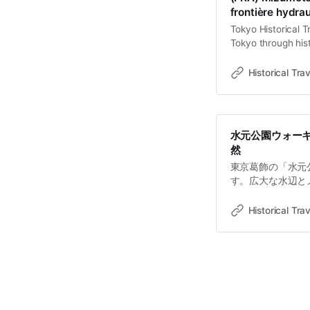
frontière hydra
Tokyo Historical T
Tokyo through hist
old towns, rivers 
Travel StoriesLawr
Historical Trav
est des lieux à To
水元公園ウォー
然
東京葛飾の「水元
す。広大な水辺と
拠点としての顔も
る「水の郷」の魅
Historical Trav