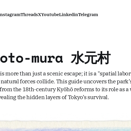
Instagram
Threads
X
Youtube
Linkedin
Telegram
moto-mura 水元村
 more than just a scenic escape; it is a "spatial lab
natural forces collide. This guide uncovers the park’
from the 18th-century Kyōhō reforms to its role as a 
vealing the hidden layers of Tokyo’s survival.