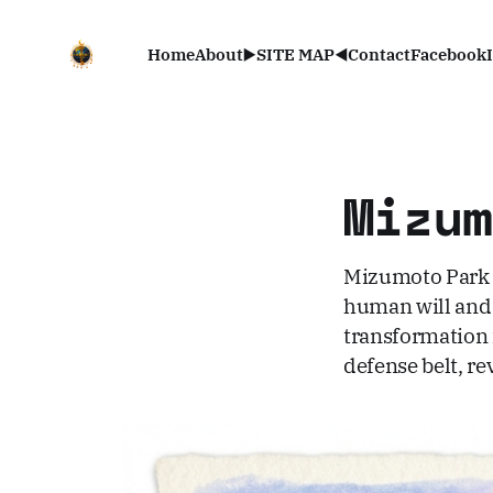
Home
About
▶️SITE MAP◀️
Contact
Facebook
Mizu
Mizumoto Park is
human will and 
transformation 
defense belt, re