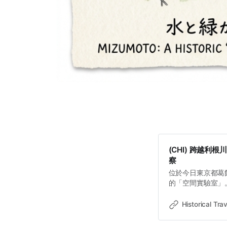
(CHI) 跨越
察
位於今日東京都葛
的「空間實驗室」
疆，其極度不穩定
試驗場。今日的步
Historical Trav
何被重塑」的深層
變為江戶幕府高度