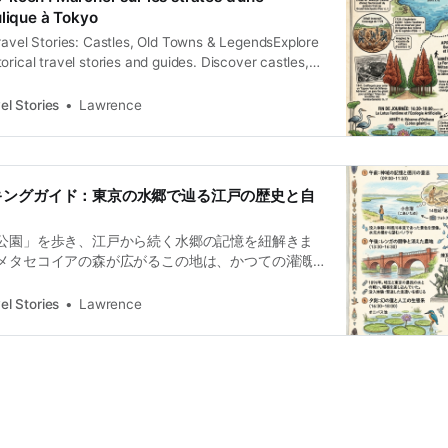
ulique à Tokyo
ravel Stories: Castles, Old Towns & LegendsExplore
orical travel stories and guides. Discover castles,
and local legends across the country.Historical
ence L’épaisseur du silence à la lisière de Tokyo Il
el Stories
Lawrence
kyo où le silence n’est pas une simple
キングガイド：東京の水郷で辿る江戸の歴史と自
公園」を歩き、江戸から続く水郷の記憶を紐解きま
メタセコイアの森が広がるこの地は、かつての灌漑
持ちます。都会の喧騒を離れ、歴史と自然が交差す
力を凝縮した紀行ガイド。
el Stories
Lawrence