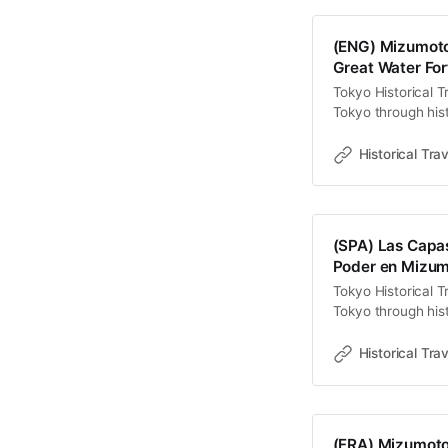
寸土石都記錄著生
集到工業生產、再
(ENG) Mizumoto:
權力密碼。 訂閱
Great Water For
領的權力與轉型 
Tokyo Historical T
「小鮎（Koay
Tokyo through hist
本專為宗教權威—
old towns, rivers 
治」的特質，使水
Travel StoriesLaw
力。 地名從「小鮎
Historical Trav
Tokyo metropolis,
單純的「資源採集
Naka and Edo rive
(SPA) Las Capas
Poder en Mizumo
Tokyo Historical T
Tokyo through hist
old towns, rivers 
Travel StoriesLaw
Historical Trav
Mizumoto, en el e
frontera que es ta
(FRA) Mizumoto-