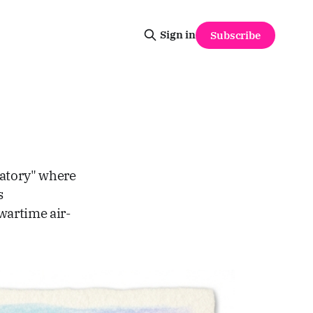
Sign in
Subscribe
oratory" where
s
wartime air-