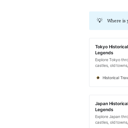
💡
Where is 
Tokyo Historical
Legends
Explore Tokyo thro
castles, old towns
Historical Trav
Japan Historical
Legends
Explore Japan thro
castles, old towns