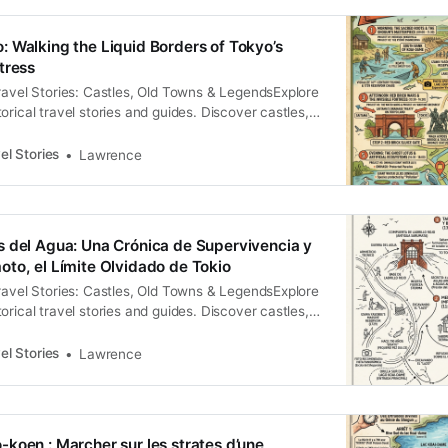
存的博弈。在這片土地的名字背後，隱藏著從生存採
到都市防禦的生產力轉型，指引我們探尋景觀背後的
 Walking the Liquid Borders of Tokyo’s
即可解鎖對話式廣播 從「小鮎」到「小合」：中世紀神
tress
在十四世紀的室町時代，這片區域在史料中被記載為
ravel Stories: Castles, Old Towns & LegendsExplore
u）」，隸屬於「葛西御廚」。所謂「御廚」，是中世紀日
orical travel stories and guides. Discover castles,
—伊勢神宮——提供神饌的直轄領地。這種「神領自
and local legends across the country.Historical
元在行政與賦稅上擁有一種游離於地方武家之外的張
rence Located at the northeastern fringe of the
」演變為「小合（Koai）」，標誌著社會生產模式從
el Stories
Lawrence
 Mizumoto rests at the precarious confluence of the
（捕撈鮎魚）
rs.
 del Agua: Una Crónica de Supervivencia y
to, el Límite Olvidado de Tokio
ravel Stories: Castles, Old Towns & LegendsExplore
orical travel stories and guides. Discover castles,
and local legends across the country.Historical
rence Caminar hoy por los senderos arbolados de
el Stories
Lawrence
xtremo noreste de Katsushika, es atravesar una
nto
koen : Marcher sur les strates d’une