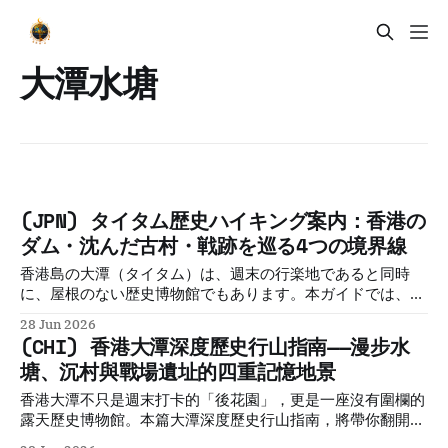
大潭水塘
(JPN) タイタム歴史ハイキング案内：香港の
ダム・沈んだ古村・戦跡を巡る4つの境界線
香港島の大潭（タイタム）は、週末の行楽地であると同時
に、屋根のない歴史博物館でもあります。本ガイドでは、植
民地時代の神話、ダムの底に沈んだ客家の村、第二次大戦時
28 Jun 2026
の地下壕、現代の環境保護の葛藤という「4つの境界線」を
(CHI) 香港大潭深度歷史行山指南——漫步水
巡り、歩きながら香港の忘れ去られた記憶を再構築します。
塘、沉村與戰場遺址的四重記憶地景
香港大潭不只是週末打卡的「後花園」，更是一座沒有圍欄的
露天歷史博物館。本篇大潭深度歷史行山指南，將帶你翻開隱
藏在水壩與山徑背後的四層記憶地景：直擊傳奇的阿群帶路石