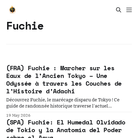
Fuchie
(FRA) Fuchie : Marcher sur les
Eaux de l’Ancien Tokyo – Une
Odyssée à travers les Couches de
l’Histoire d’Adachi
Découvrez Fuchie, le marécage disparu de Tokyo ! Ce
guide de randonnée historique traverse l'actuel
arrondissement d'Adachi à travers 5 récits oubliés : d'un
19 May 2026
château d'eau médiéval à un étrange tabou du Nouvel An,
(SPA) Fuchie: El Humedal Olvidado
en passant par un tumulus kofun réutilisé par les
de Tokio y la Anatomía del Poder
samouraïs de renom.
sobre el Agua