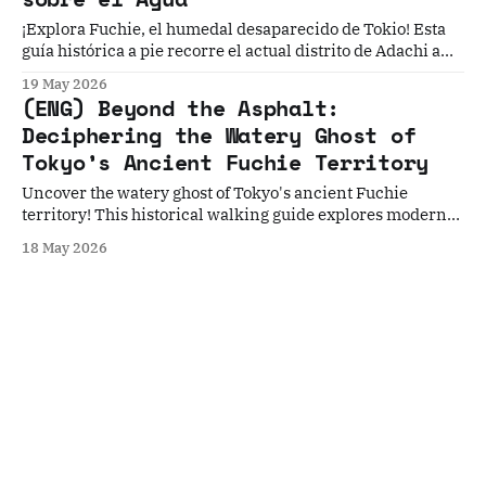
¡Explora Fuchie, el humedal desaparecido de Tokio! Esta
guía histórica a pie recorre el actual distrito de Adachi a
través de 5 historias ocultas: desde un castillo medieval de
19 May 2026
agua y la ingeniería del Shogunato, hasta un extraño tabú
(ENG) Beyond the Asphalt:
de Año Nuevo y un túmulo kofun reutilizado por samuráis.
Deciphering the Watery Ghost of
Tokyo’s Ancient Fuchie Territory
Uncover the watery ghost of Tokyo's ancient Fuchie
territory! This historical walking guide explores modern
Adachi Ward through 5 forgotten layers of time
18 May 2026