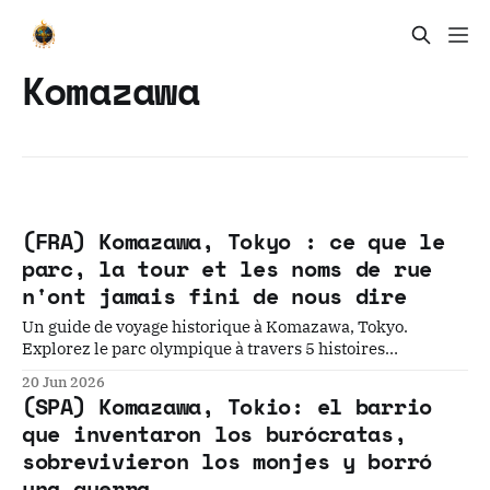
Komazawa
(FRA) Komazawa, Tokyo : ce que le
parc, la tour et les noms de rue
n'ont jamais fini de nous dire
Un guide de voyage historique à Komazawa, Tokyo.
Explorez le parc olympique à travers 5 histoires
surprenantes—des terrains de chasse du Shogun aux JO de
20 Jun 2026
1964—et découvrez les couches cachées du temps sous cet
(SPA) Komazawa, Tokio: el barrio
oasis de verdure à Setagaya.
que inventaron los burócratas,
sobrevivieron los monjes y borró
una guerra