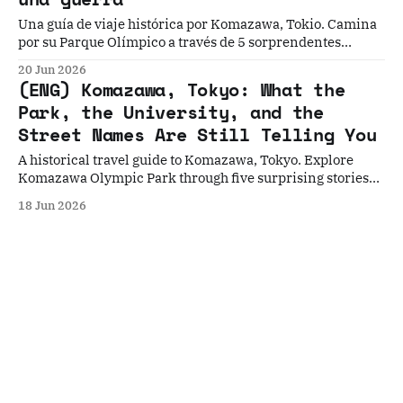
Una guía de viaje histórica por Komazawa, Tokio. Camina
por su Parque Olímpico a través de 5 sorprendentes
historias, desde los cotos de caza del Shogún hasta los
20 Jun 2026
Juegos Olímpicos de 1964, y descubre las capas ocultas del
(ENG) Komazawa, Tokyo: What the
tiempo bajo este oasis urbano de Setagaya.
Park, the University, and the
Street Names Are Still Telling You
A historical travel guide to Komazawa, Tokyo. Explore
Komazawa Olympic Park through five surprising stories—
from Shogun hunting grounds and Meiji racetracks to
18 Jun 2026
wartime history—and discover the hidden layers of time
beneath this modern green oasis.