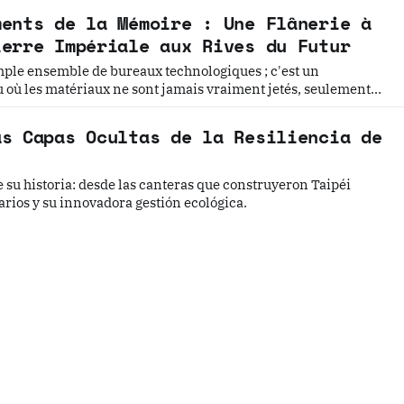
地景、黑暗觀光與民主轉型地圖的五個故事與哲學思辨。穿梭台北
ments de la Mémoire : Une Flânerie à
由廣場到隱匿書香的牯嶺街。我們將探訪專賣局的經濟枷鎖、台大
ierre Impériale aux Rives du Futur
以及日式宿舍群的共生哲學。透過五個層疊的歷史故事與空間觀
轉化為民主重生的養分，適合追求人文厚度與轉型正義思考的深度
mple ensemble de bureaux technologiques ; c'est un
u où les matériaux ne sont jamais vraiment jetés, seulement
as Capas Ocultas de la Resiliencia de
 su historia: desde las canteras que construyeron Taipéi
arios y su innovadora gestión ecológica.