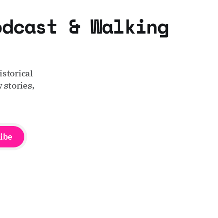
odcast & Walking
storical
 stories,
ibe