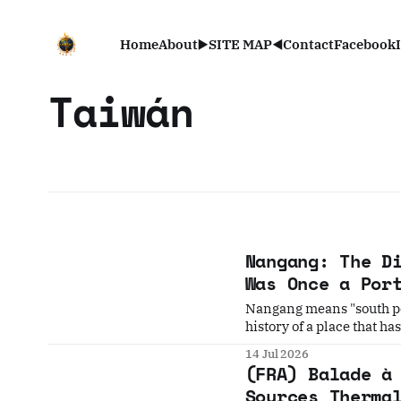
Home
About
▶️SITE MAP◀️
Contact
Facebook
Taiwán
Nangang: The D
Was Once a Por
Nangang means "south por
history of a place that h
punctually, reminded of w
14 Jul 2026
four times by water.
(FRA) Balade à
Sources Therma