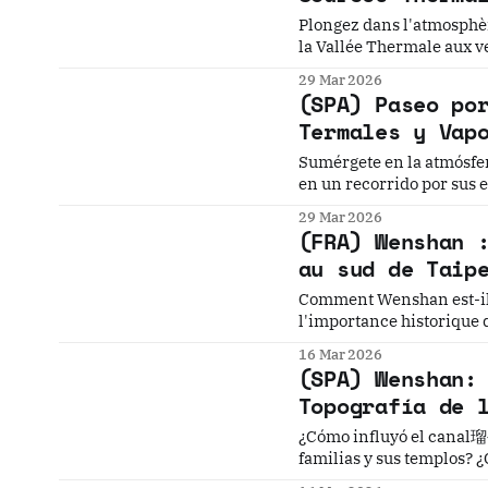
Plongez dans l'atmosphè
la Vallée Thermale aux v
plus célèbre station the
29 Mar 2026
(SPA) Paseo po
Termales y Vap
Sumérgete en la atmósfer
en un recorrido por sus 
revelando el pasado japon
29 Mar 2026
(FRA) Wenshan 
au sud de Taip
Comment Wenshan est-il passé
l'importance historique du thé Tie
Jingmei dans l'histoire des droits de l'hom
16 Mar 2026
Zhongzheng Dist
(SPA) Wenshan:
Topografía de 
¿Cómo influyó el canal瑠公圳 en el 
familias y sus templos? ¿Cuál es el legado del carbón y el té en Wenshan? Taipei City 臺
北市Beitou District