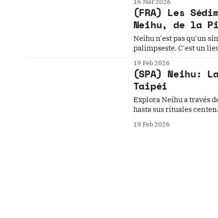
16 Mar 2026
街與台大醫院，穿梭權力
(FRA) Les Sédi
中正區，從威權象徵的自
Neihu, de la P
醫學院菁英的壯烈犧牲，
察，剖析權力與創傷如何
Neihu n'est pas qu'un si
旅人。Lawrence
palimpseste. C'est un lie
réinventés.
19 Feb 2026
(SPA) Neihu: L
Taipéi
Explora Neihu a través de
hasta sus rituales centen
19 Feb 2026