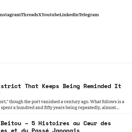
Instagram
Threads
X
Youtube
Linkedin
Telegram
istrict That Keeps Being Reminded It
t
t," though the port vanished a century ago. What follows is a
as spent a hundred and fifty years being repeatedly, almost
hat it used to be — by tea, by smoke, by state violence, and
 Beitou – 5 Histoires au Cœur des
les et du Passé Japonais