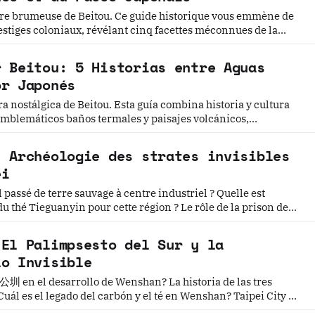
re brumeuse de Beitou. Ce guide historique vous emmène de
estiges coloniaux, révélant cinq facettes méconnues de la
rmale de Taïwan.
r Beitou: 5 Historias entre Aguas
or Japonés
a nostálgica de Beitou. Esta guía combina historia y cultura
emblemáticos baños termales y paisajes volcánicos,
és que aún late en las calles de Taipéi.
: Archéologie des strates invisibles
ei
 de terre sauvage à centre industriel ? Quelle est
guanyin pour cette région ? Le rôle de la prison de
me? Taipei City 臺北市Beitou District 北投區
rict 中正區台北中正區：走入自由廣場、牯嶺街與台大醫院，
 El Palimpsesto del Sur y la
lo Invisible
desarrollo de Wenshan? La historia de las tres
 北投區 Zhongzheng District 中正區台北中正區：走入自由廣場、牯嶺