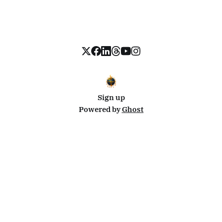
Sign up
Powered by
Ghost
Disclosure: This site uses affiliate links from Travelpayouts and Stay22. I may earn a commission on
bookings at no extra cost to you.