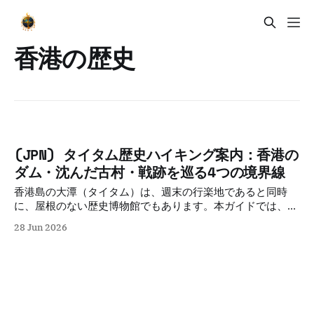
香港の歴史
(JPN) タイタム歴史ハイキング案内：香港の
ダム・沈んだ古村・戦跡を巡る4つの境界線
香港島の大潭（タイタム）は、週末の行楽地であると同時
に、屋根のない歴史博物館でもあります。本ガイドでは、植
民地時代の神話、ダムの底に沈んだ客家の村、第二次大戦時
28 Jun 2026
の地下壕、現代の環境保護の葛藤という「4つの境界線」を
巡り、歩きながら香港の忘れ去られた記憶を再構築します。