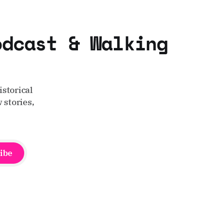
odcast & Walking
storical
 stories,
ibe