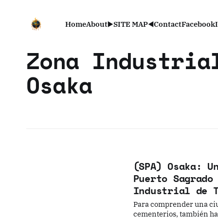
Home
About
▶️SITE MAP◀️
Contact
Facebook
Zona Industria
Osaka
(SPA) Osaka: U
Puerto Sagrado
Industrial de 
Para comprender una ciud
cementerios, también hay 