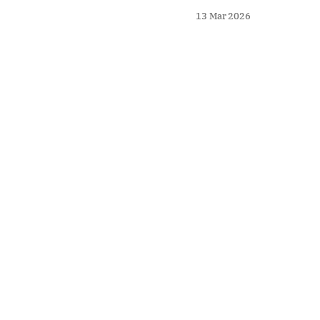
locales. ¿Cómo se transf
13 Mar 2026
marítima a un moderno c