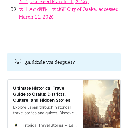
た！, accessed March 11, 2026,
大正区の渡船 - 大阪市 City of Osaka, accessed
March 11, 2026
💡
¿A dónde vas después?
Ultimate Historical Travel
Guide to Osaka: Districts,
Culture, and Hidden Stories
Explore Japan through historical
travel stories and guides. Discover
castles, old towns, rivers and local
legends across regions, for
Historical Travel Stories
Lawrence