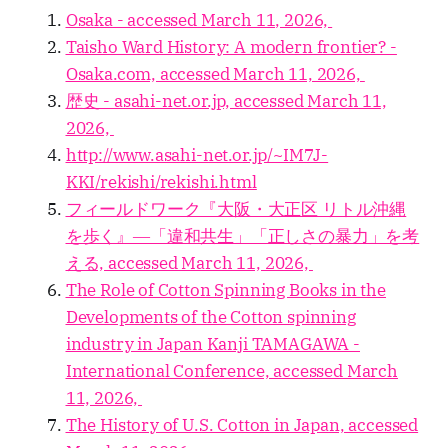
Osaka - accessed March 11, 2026,
Taisho Ward History: A modern frontier? -
Osaka.com, accessed March 11, 2026,
歴史 - asahi-net.or.jp, accessed March 11,
2026,
http://www.asahi-net.or.jp/~IM7J-
KKI/rekishi/rekishi.html
フィールドワーク『大阪・大正区 リトル沖縄
を歩く』―「違和共生」「正しさの暴力」を考
える, accessed March 11, 2026,
The Role of Cotton Spinning Books in the
Developments of the Cotton spinning
industry in Japan Kanji TAMAGAWA -
International Conference, accessed March
11, 2026,
The History of U.S. Cotton in Japan, accessed