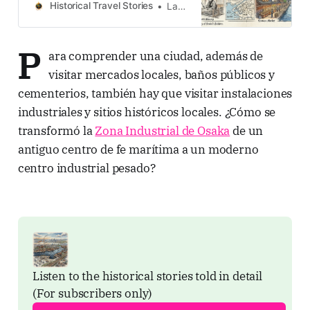
Labor, Trade, Industry and the
Historical Travel Stories
Lawrence
Everyday Lives That Built Osaka
Introduction: Beyond Castles and
Cuisine When travelers think of
P
ara comprender una ciudad, además de
Osaka, they think of neon, street
visitar mercados locales, baños públicos y
food, and merchant wit. But Osaka
was not only
cementerios, también hay que visitar instalaciones
industriales y sitios históricos locales. ¿Cómo se
transformó la
Zona Industrial de Osaka
de un
antiguo centro de fe marítima a un moderno
centro industrial pesado?
Listen to the historical stories told in detail 
(For subscribers only)