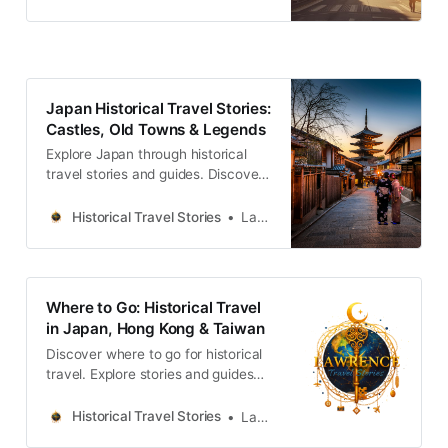
travelers.
Japan Historical Travel Stories:
Castles, Old Towns & Legends
Explore Japan through historical
travel stories and guides. Discover
castles, old towns, rivers and local
legends across the country.
Historical Travel Stories
Lawrence
Where to Go: Historical Travel
in Japan, Hong Kong & Taiwan
Discover where to go for historical
travel. Explore stories and guides
from Japan, Hong Kong and
Taiwan, more destinations like the
Historical Travel Stories
Lawrence
UK and Korea coming soon.