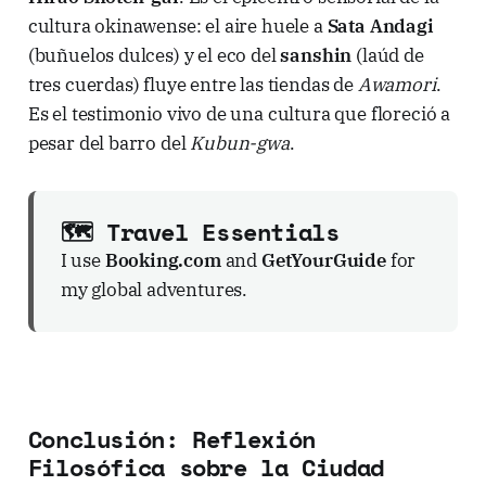
cultura okinawense: el aire huele a
Sata Andagi
(buñuelos dulces) y el eco del
sanshin
(laúd de
tres cuerdas) fluye entre las tiendas de
Awamori
.
Es el testimonio vivo de una cultura que floreció a
pesar del barro del
Kubun-gwa
.
🗺️ Travel Essentials
I use
Booking.com
and
GetYourGuide
for
my global adventures.
Conclusión: Reflexión
Filosófica sobre la Ciudad