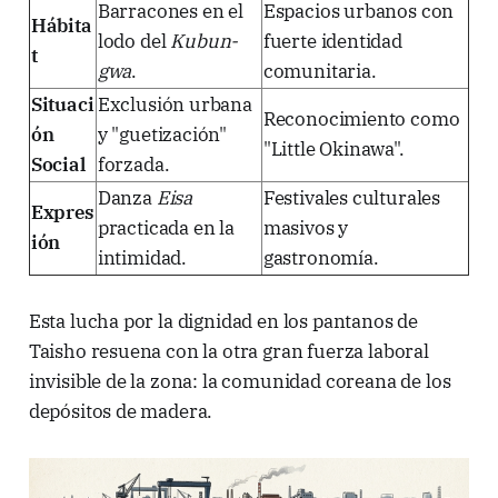
Barracones en el
Espacios urbanos con
Hábita
lodo del
Kubun-
fuerte identidad
t
gwa
.
comunitaria.
Situaci
Exclusión urbana
Reconocimiento como
ón
y "guetización"
"Little Okinawa".
Social
forzada.
Danza
Eisa
Festivales culturales
Expres
practicada en la
masivos y
ión
intimidad.
gastronomía.
Esta lucha por la dignidad en los pantanos de
Taisho resuena con la otra gran fuerza laboral
invisible de la zona: la comunidad coreana de los
depósitos de madera.