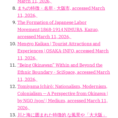
March 11, 2026,
まちの特徴・名所 - 大阪市, accessed March
11, 2026,
The Formation of Japanese Labor
Movement;1868-1914 NIMURA, Kazuo,
accessed March 11, 2026,
Mengyo Kaikan | Tourist Attractions and
Experiences | OSAKA-INFO, accessed March
11, 2026,
“Being Okinawan” Within and Beyond the
Ethnic Boundary - SciSpace, accessed March
11, 2026,
Tomiyama Ichirō: Nationalism, Modernism,
Colonialism — A Perspective from Okinawa |
by NGO /ŋoʊ/ | Medium, accessed March 11,
2026,
川と海に囲まれた特徴的 な風景や「大大阪」