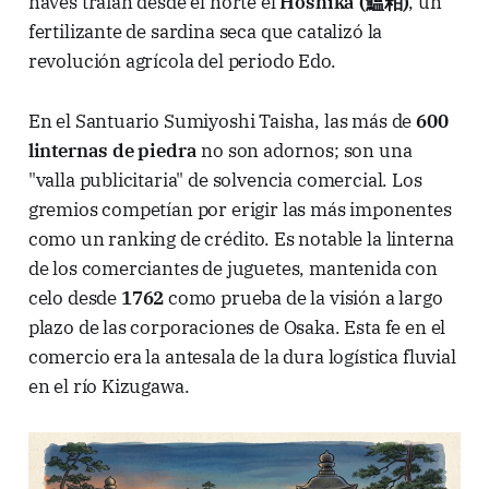
naves traían desde el norte el
Hoshika (鰮粕)
, un
fertilizante de sardina seca que catalizó la
revolución agrícola del periodo Edo.
En el Santuario Sumiyoshi Taisha, las más de
600
linternas de piedra
no son adornos; son una
"valla publicitaria" de solvencia comercial. Los
gremios competían por erigir las más imponentes
como un ranking de crédito. Es notable la linterna
de los comerciantes de juguetes, mantenida con
celo desde
1762
como prueba de la visión a largo
plazo de las corporaciones de Osaka. Esta fe en el
comercio era la antesala de la dura logística fluvial
en el río Kizugawa.