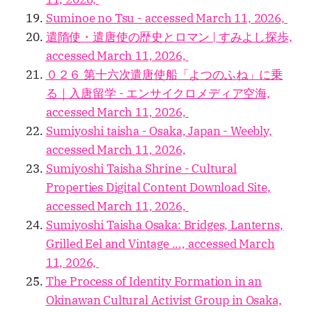
Suminoe no Tsu - accessed March 11, 2026,
遣隋使・遣唐使の歴史とロマン | すみよし探歩,
accessed March 11, 2026,
０２６ 第十六次遣唐使船「よつのふね」に乗
る｜入唐留学 - エンサイクロメディア空海,
accessed March 11, 2026,
Sumiyoshi taisha - Osaka, Japan - Weebly,
accessed March 11, 2026,
Sumiyoshi Taisha Shrine - Cultural
Properties Digital Content Download Site,
accessed March 11, 2026,
Sumiyoshi Taisha Osaka: Bridges, Lanterns,
Grilled Eel and Vintage ..., accessed March
11, 2026,
The Process of Identity Formation in an
Okinawan Cultural Activist Group in Osaka,