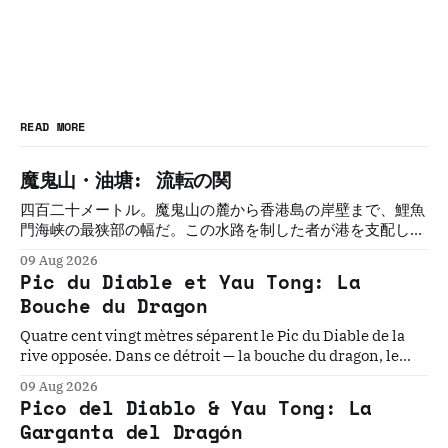
READ MORE
魔鬼山・油塘: 流転の関
四百二十メートル。魔鬼山の麓から香港島の岸壁まで、鯉魚
門海峡の最狭部の幅だ。この水路を制した者が港を支配し
た。制した者は必ず、変えられた。三百年にわたって五つの
09 Aug 2026
文明がこの関を守ろうとし、誰も守れなかった。
Pic du Diable et Yau Tong: La
Bouche du Dragon
Quatre cent vingt mètres séparent le Pic du Diable de la
rive opposée. Dans ce détroit — la bouche du dragon, le
seuil oriental du port de Victoria — cinq civilisations ont
09 Aug 2026
cru pouvoir s'établir durablement. Aucune n'y est
Pico del Diablo & Yau Tong: La
parvenue.
Garganta del Dragón