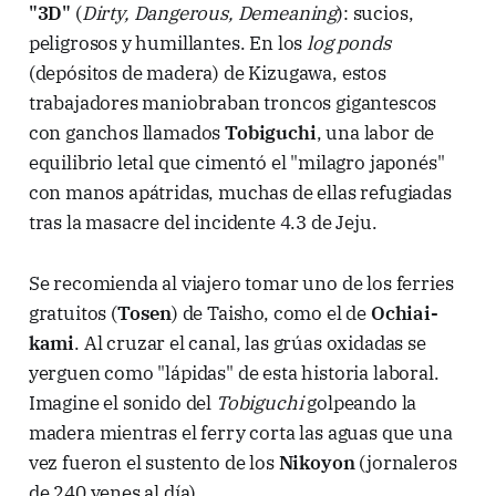
"3D"
(
Dirty, Dangerous, Demeaning
): sucios,
peligrosos y humillantes. En los
log ponds
(depósitos de madera) de Kizugawa, estos
trabajadores maniobraban troncos gigantescos
con ganchos llamados
Tobiguchi
, una labor de
equilibrio letal que cimentó el "milagro japonés"
con manos apátridas, muchas de ellas refugiadas
tras la masacre del incidente 4.3 de Jeju.
Se recomienda al viajero tomar uno de los ferries
gratuitos (
Tosen
) de Taisho, como el de
Ochiai-
kami
. Al cruzar el canal, las grúas oxidadas se
yerguen como "lápidas" de esta historia laboral.
Imagine el sonido del
Tobiguchi
golpeando la
madera mientras el ferry corta las aguas que una
vez fueron el sustento de los
Nikoyon
(jornaleros
de 240 yenes al día).