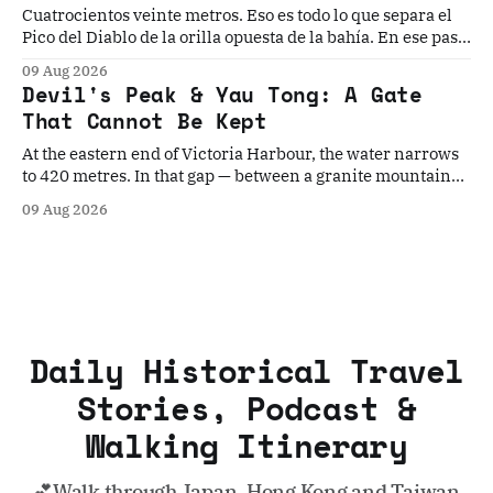
Cuatrocientos veinte metros. Eso es todo lo que separa el
Pico del Diablo de la orilla opuesta de la bahía. En ese paso
angosto, la mayor flota pirata de la historia construyó su
09 Aug 2026
dinastía, el Imperio Británico instaló el último torpedo
Devil's Peak & Yau Tong: A Gate
guiado del mundo...
That Cannot Be Kept
At the eastern end of Victoria Harbour, the water narrows
to 420 metres. In that gap — between a granite mountain
named for its fearsome pirate and a gun cliff built to
09 Aug 2026
contain the world's last Brennan torpedo
Daily Historical Travel
Stories, Podcast &
Walking Itinerary
💕Walk through Japan, Hong Kong and Taiwan