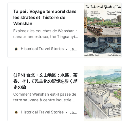
Taipei : Voyage temporel dans
les strates et l’histoire de
Wenshan
Explorez les couches de Wenshan :
canaux ancestraux, thé Tieguanyin,
mines oubliées et mémorial de la
Terreur Blanche. Une odyssée
Historical Travel Stories
Lawrence
spatiale au sud de Taipei.
(JPN) 台北・文山地区：水路、茶
香、そして民主化の記憶を歩く歴
史の旅
Comment Wenshan est-il passé de
terre sauvage à centre industriel ?
Quelle est l’influence du thé et du
charbon sur Wenshan ? Quel rôle
Historical Travel Stories
Lawrence
joue Wenshan dans la mémoire des
droits de l’homme ? Taipei City 臺北
市Beitou District 北投區