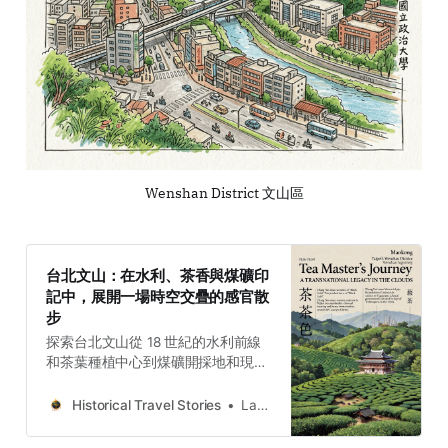
Wenshan District 文山區
台北文山：在水利、茶香與煤礦印
記中，展開一場時空交疊的感官散
步
探索台北文山從 18 世紀的水利前線
和茶葉種植中心到煤礦開採地和現代
人權記憶中心的演變歷程。今日的文
山，不再只是邊陲的資源供應區，而
Historical Travel Stories
Lawrence
是一座層疊著數百年人類活動痕跡的
時空圖書館。透過步行於景美溪畔與