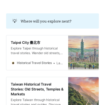
Zhongzheng District 中正區台北中
正區：走入自由廣場、牯嶺街與台大
醫院，穿梭權力地景、黑暗觀光與民
主轉型地圖的五個故事與哲學思辨。
💡
Where will you explore next?
穿梭台北中正區，從威權象徵的自由
廣場到隱匿書香的牯嶺街。我們將探
訪專賣局的經濟枷鎖、台大醫學院菁
英的壯烈犧牲，以及日式宿舍群的共
生哲學。透過五個層疊的歷史故事與
Taipei City 臺北市
空間觀察，剖析權力與創傷如何轉化
Explore Taipei through historical
為民主重生的養分，
travel stories. Wander old streets,
temples and markets across the
island. Discover the people and
Historical Travel Stories
Lawrence
memories.
Taiwan Historical Travel
Stories: Old Streets, Temples &
Markets
Explore Taiwan through historical
travel stories and guides. Discover