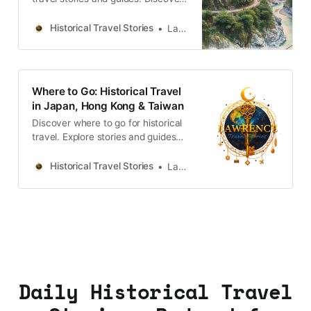
old streets, temples and markets
filled with local memories and
Historical Travel Stories
Lawrence
culture.
Where to Go: Historical Travel
in Japan, Hong Kong & Taiwan
Discover where to go for historical
travel. Explore stories and guides
from Japan, Hong Kong and
Taiwan, more destinations like the
Historical Travel Stories
Lawrence
UK and Korea coming soon.
Daily Historical Travel