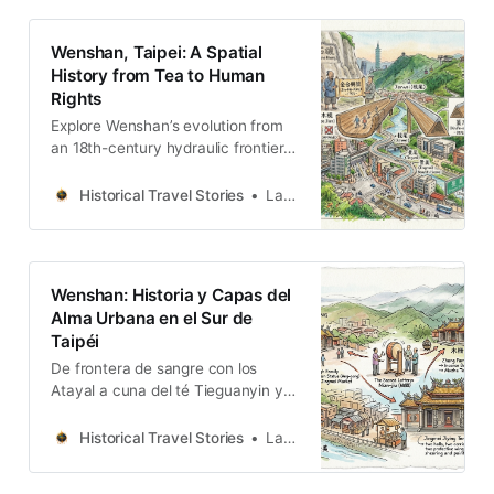
老街巷弄，我們得以在平整的現代街
道下，讀取那些關於生存、認同與轉
Wenshan, Taipei: A Spatial
型的深層密碼。
History from Tea to Human
Rights
Explore Wenshan’s evolution from
an 18th-century hydraulic frontier
and tea-growing hub to a site of
coal mining and modern human
Historical Travel Stories
Lawrence
rights memory.
Wenshan: Historia y Capas del
Alma Urbana en el Sur de
Taipéi
De frontera de sangre con los
Atayal a cuna del té Tieguanyin y
epicentro de los derechos
humanos: recorra las cicatrices
Historical Travel Stories
Lawrence
históricas del distrito de Wenshan.