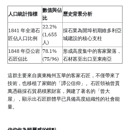
數值與佔
人口統計指標
歷史背景分析
比
22.2%
1841 年全港石
採石業為開埠初期維多利亞
(1,655
匠佔人口比例
城建設的核心支柱
人)
1848 年亞公岩
78.1%
形成高度集中的客家聚落，
石匠佔比
(75/96)
石材甚至出口至東南亞
這群主要來自廣東梅州五華的客家石匠，不僅帶來了
技術，也移植了家鄉的「譚公信仰」。石匠領袖曾貫
萬憑藉採石貿易積累財富，興建了著名的「曾大
屋」，顯示出石匠群體早已具備高度組織性的社會能
量。
信仰作為歸屬感的錨點