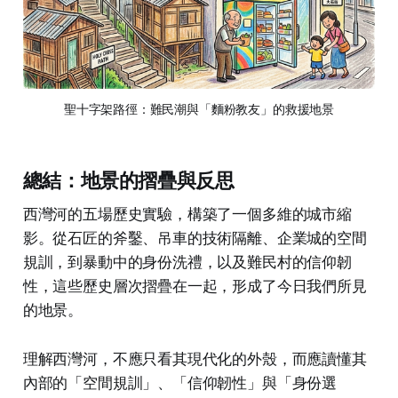
聖十字架路徑：難民潮與「麵粉教友」的救援地景
總結：地景的摺疊與反思
西灣河的五場歷史實驗，構築了一個多維的城市縮
影。從石匠的斧鑿、吊車的技術隔離、企業城的空間
規訓，到暴動中的身份洗禮，以及難民村的信仰韌
性，這些歷史層次摺疊在一起，形成了今日我們所見
的地景。
理解西灣河，不應只看其現代化的外殼，而應讀懂其
內部的「空間規訓」、「信仰韌性」與「身份選