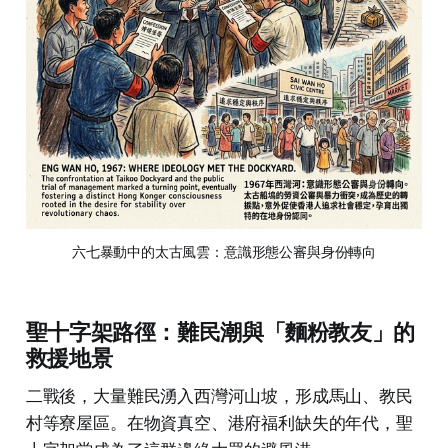
六七暴動中的太古風雲：意識形態公審與身份轉向
聖十字架路徑：難民潮與「麵粉教友」的
救援地景
二戰後，大量難民湧入西灣河山坡，形成馬山、教民
村等寮屋區。在物資真空、港府福利缺失的年代，聖