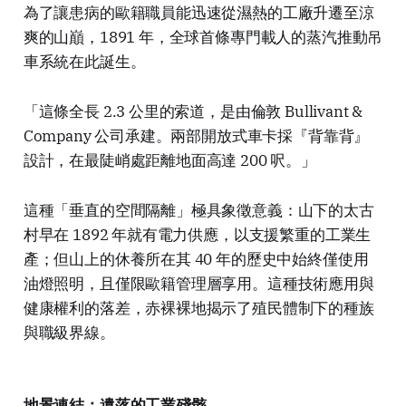
為了讓患病的歐籍職員能迅速從濕熱的工廠升遷至涼
爽的山巔，1891 年，全球首條專門載人的蒸汽推動吊
車系統在此誕生。
「這條全長 2.3 公里的索道，是由倫敦 Bullivant &
Company 公司承建。兩部開放式車卡採『背靠背』
設計，在最陡峭處距離地面高達 200 呎。」
這種「垂直的空間隔離」極具象徵意義：山下的太古
村早在 1892 年就有電力供應，以支援繁重的工業生
產；但山上的休養所在其 40 年的歷史中始終僅使用
油燈照明，且僅限歐籍管理層享用。這種技術應用與
健康權利的落差，赤裸裸地揭示了殖民體制下的種族
與職級界線。
地景連結：遺落的工業殘骸