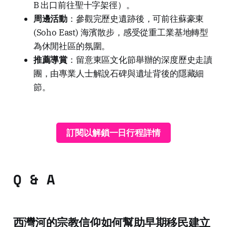
B 出口前往聖十字架徑）。
周邊活動
：參觀完歷史遺跡後，可前往蘇豪東
(Soho East) 海濱散步，感受從重工業基地轉型
為休閒社區的氛圍。
推薦導賞
：留意東區文化節舉辦的深度歷史走讀
團，由專業人士解說石碑與遺址背後的隱藏細
節。
訂閱以解鎖一日行程詳情
Q & A
西灣河的宗教信仰如何幫助早期移民建立