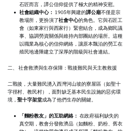
石匠而言，譚公信仰提供了極大的精神安慰。
社會組織中心：
1905年興建的
譚公廟
不僅是宗
教場所，更扮演了
社會中心
的角色。它與石匠工
會（如東家行與西家行）緊密結合，成為鄉民議
事、協調勞資關係與維持內部團結的場所。這種
以職業為核心的信仰網絡，讓原本飄泊的勞工在
殖民地邊陲建立了深厚的階級與社會連結。
二、 社會救濟與生存保障：戰後難民與天主教救援
二戰後，大量難民湧入西灣河山坡的寮屋區（如聖十
字徑村、教民村），面對缺乏基本民生設施的惡劣環
境，
聖十字架堂
成為了他們生存的關鍵。
「麵粉教友」的互助網絡：
在政府福利缺失的
真空期，教會分發救濟品（如麵粉、奶粉、舊衣