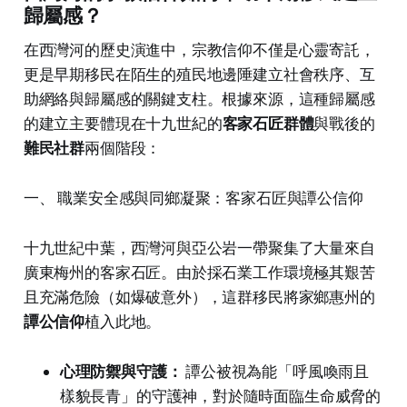
歸屬感？
在西灣河的歷史演進中，宗教信仰不僅是心靈寄託，
更是早期移民在陌生的殖民地邊陲建立社會秩序、互
助網絡與歸屬感的關鍵支柱。根據來源，這種歸屬感
的建立主要體現在十九世紀的
客家石匠群體
與戰後的
難民社群
兩個階段：
一、 職業安全感與同鄉凝聚：客家石匠與譚公信仰
十九世紀中葉，西灣河與亞公岩一帶聚集了大量來自
廣東梅州的客家石匠。由於採石業工作環境極其艱苦
且充滿危險（如爆破意外），這群移民將家鄉惠州的
譚公信仰
植入此地。
心理防禦與守護：
譚公被視為能「呼風喚雨且
樣貌長青」的守護神，對於隨時面臨生命威脅的