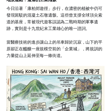
今日沿著「康柏郊遊徑」步行，在濃密的植被中仍可
發現斑駁的混凝土石墩遺骸。這些曾支撐全球頂尖索
道的基座，常被現代遊客誤認為二戰時期的軍事遺
跡，實則是十九世紀末工業雄心的唯一證詞。
當醫療技術的進步讓山上的吊車歸於沉寂，山下的平
原卻正在醞釀一座規模空前的「企業城」，將規訓的
力量從山上延伸至每一條街道。