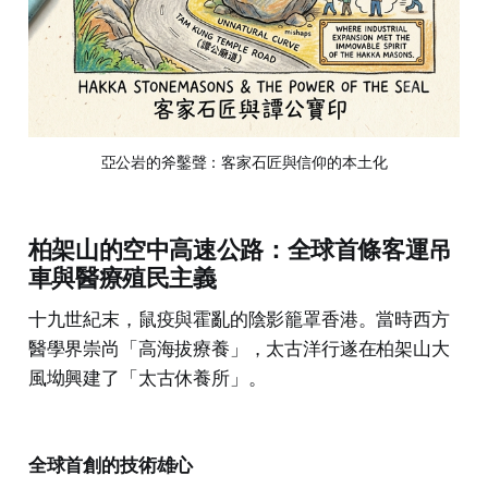
亞公岩的斧鑿聲：客家石匠與信仰的本土化
柏架山的空中高速公路：全球首條客運吊
車與醫療殖民主義
十九世紀末，鼠疫與霍亂的陰影籠罩香港。當時西方
醫學界崇尚「高海拔療養」，太古洋行遂在柏架山大
風坳興建了「太古休養所」。
全球首創的技術雄心