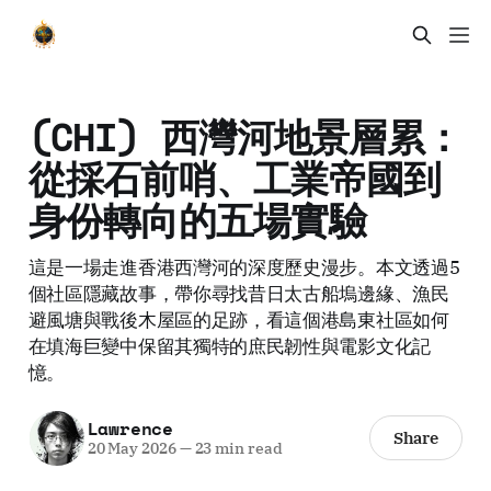
(CHI) 西灣河地景層累：
從採石前哨、工業帝國到
身份轉向的五場實驗
這是一場走進香港西灣河的深度歷史漫步。本文透過5
個社區隱藏故事，帶你尋找昔日太古船塢邊緣、漁民
避風塘與戰後木屋區的足跡，看這個港島東社區如何
在填海巨變中保留其獨特的庶民韌性與電影文化記
憶。
Lawrence
Share
20 May 2026
—
23 min read