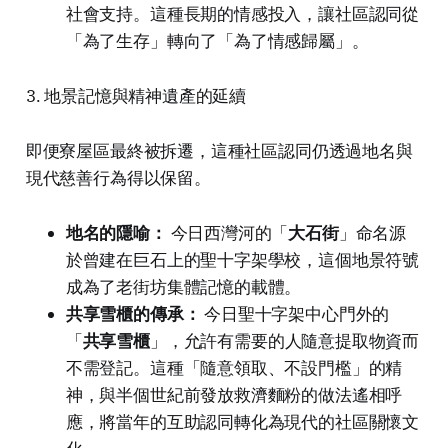
社會支持。這種長期的情感投入，讓社區認同從
「為了生存」轉向了「為了情感歸屬」。
3. 地景記憶與精神遺產的延續
即便寮屋區最終被拆遷，這種社區認同仍透過地名與
現代慈善行為得以保留。
地名的隱喻：
今日西灣河的「
大石街
」命名源
於曾建在巨石上的聖十字架學校，這個地景符號
成為了老街坊集體記憶的載體。
共享雪櫃的傳承：
今日聖十字架中心門外的
「
共享雪櫃
」，允許有需要的人隨意提取物資而
不需登記。這種「隨意領取、不設門檻」的精
神，與半個世紀前發放救濟麵粉的做法遙相呼
應，將當年的互助認同轉化為現代的社區關懷文