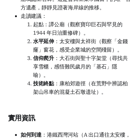
方遺產，靜靜見證著海岸線的推移。
走讀建議：
起點：譚公廟（觀察寶印巨石與罕見的
1944 年日治重修碑）。
水平延伸
：太安樓與太祥街（觀察「金錢
窿」窗花，感受企業城的空間殘留）。
信仰爬升
：大石街與聖十字架堂（尋找共
享雪櫃，感悟難民歲月的「基石」隱
喻）。
技術終點
：康柏郊遊徑（在荒野中辨認柏
架山吊車的混凝土石墩遗址）。
實用資訊
如何到達
：港鐵西灣河站（A 出口通往太安樓，