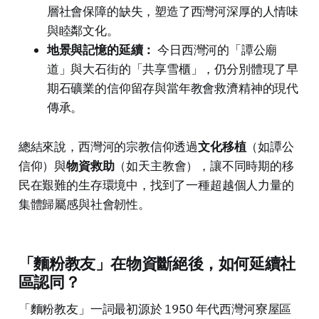
層社會保障的缺失，塑造了西灣河深厚的人情味
與睦鄰文化。
地景與記憶的延續：
今日西灣河的「譚公廟
道」與大石街的「共享雪櫃」，仍分別體現了早
期石礦業的信仰留存與當年教會救濟精神的現代
傳承。
總結來說，西灣河的宗教信仰透過
文化移植
（如譚公
信仰）與
物資救助
（如天主教會），讓不同時期的移
民在艱難的生存環境中，找到了一種超越個人力量的
集體歸屬感與社會韌性。
「麵粉教友」在物資斷絕後，如何延續社
區認同？
「麵粉教友」一詞最初源於 1950 年代西灣河寮屋區