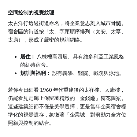
空間控制的視覺紋理
太古洋行透過街道命名，將企業意志刻入城市骨髓。
宿舍區的街道按「太」字頭順序排列（太安、太寧、
太康），形成了嚴密的規訓網絡。
居住：
八棟樓高四層、具有維多利亞工業風格
的紅磚宿舍。
規訓與福利：
設有義學、醫院、戲院與泳池。
若你今日細看 1960 年代重建後的太祥樓、太康樓，
仍能看見走廊上保留著精緻的「金錢窿」窗花圖案。
這些建築細節不僅是美學選擇，更是當年企業宿舍標
準化的視覺遺存，象徵著「企業城」對勞動力全方位
照顧與控制的結合。