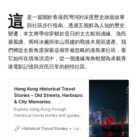
這
是一篇關於香港西灣河的深度歷史旅遊故事
與社區步行指南。透過五個鮮為人知的歷史
變遷，本文將帶你穿梭於昔日的太古船塢邊緣、漁民
避風塘、舊時冰廠與依山而建的戰後木屋區遺產。我
們將從全新角度探索這個常被忽略的港島東社區，看
它如何在填海洪流中，從一個邊緣海角蛻變為承載香
港電影記憶與庶民日常的韌性社區。
Hong Kong Historical Travel
Stories – Old Streets, Harbours
& City Memories
Explore Hong Kong through
historical travel stories and guides.
Discover old streets, harbours and
neighbourhoods filled with
Historical Travel Stories
Lawrence
memories and cultural heritage.