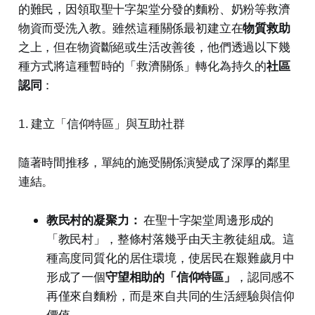
的難民，因領取聖十字架堂分發的麵粉、奶粉等救濟
物資而受洗入教。雖然這種關係最初建立在
物質救助
之上，但在物資斷絕或生活改善後，他們透過以下幾
種方式將這種暫時的「救濟關係」轉化為持久的
社區
認同
：
1. 建立「信仰特區」與互助社群
隨著時間推移，單純的施受關係演變成了深厚的鄰里
連結。
教民村的凝聚力：
在聖十字架堂周邊形成的
「教民村」，整條村落幾乎由天主教徒組成。這
種高度同質化的居住環境，使居民在艱難歲月中
形成了一個
守望相助的「信仰特區」
，認同感不
再僅來自麵粉，而是來自共同的生活經驗與信仰