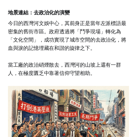
地景連結：去政治化的演變
今日的西灣河文娛中心，其前身正是當年左派標語最
密集的舊街市區。政府透過將「鬥爭現場」轉化為
「文化空間」，成功實現了城市空間的去政治化，將
血與淚的記憶埋藏在和諧的旋律之下。
當工廠的政治硝煙散去，西灣河的山坡上還有一群
人，在極度匱乏中靠著信仰守望相助。