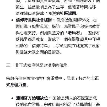
物），這種物質救濟促成了所謂「麵粉教友」的
誕生。雖然最初是為了生存，但隨著時間推移，
這種關係演變成了強烈的
社區認同
。
信仰特區與社會緩衝：
教會透過開辦學校、志
願組織（如聖母軍）探訪，為難民子弟提供教育
與心理支持。例如教堂旁的「
教民村
」，整條村
落幾乎都是教友，形成了一個在艱難歲月中守望
相助的「信仰特區」，宗教組織在此充當了政府
與邊緣大眾之間的緩衝器。
三、 非正式秩序與歷史溫度的傳承
宗教信仰在西灣河的社會重構中，展現了極強的
非正
式治理力量
。
彌補官方治理缺位：
無論是清末的石匠還是戰
後的流亡難民，宗教組織都補足了殖民體制下基