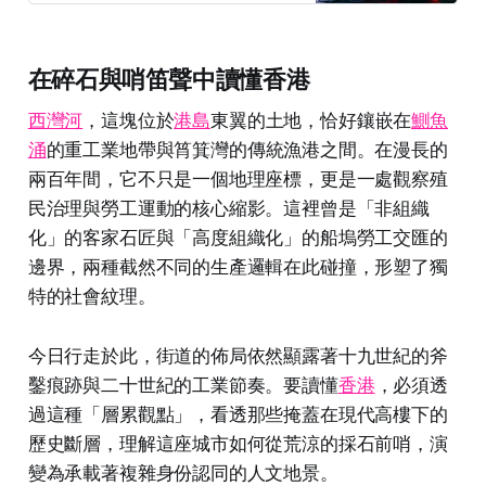
在碎石與哨笛聲中讀懂香港
西灣河
，這塊位於
港島
東翼的土地，恰好鑲嵌在
鰂魚
涌
的重工業地帶與筲箕灣的傳統漁港之間。在漫長的
兩百年間，它不只是一個地理座標，更是一處觀察殖
民治理與勞工運動的核心縮影。這裡曾是「非組織
化」的客家石匠與「高度組織化」的船塢勞工交匯的
邊界，兩種截然不同的生產邏輯在此碰撞，形塑了獨
特的社會紋理。
今日行走於此，街道的佈局依然顯露著十九世紀的斧
鑿痕跡與二十世紀的工業節奏。要讀懂
香港
，必須透
過這種「層累觀點」，看透那些掩蓋在現代高樓下的
歷史斷層，理解這座城市如何從荒涼的採石前哨，演
變為承載著複雜身份認同的人文地景。