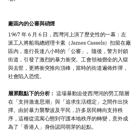
廠區內的公審與硝煙
1967 年 6 月 6 日，西灣河上演了歷史性的一幕：左
派工人將船塢總經理卡素（James Cassels）扣留在廠
區內，進行長達八小時的「公審」。隨後，警方封鎖
街道，引發了激烈的暴力衝突。工會領袖鄧全的入獄
與去世，更將衝突推向頂峰，當時的街道遍佈炸彈，
社會陷入恐慌。
層累觀點下的分析：
這場暴動迫使西灣河的勞工階層
在「支持激進思潮」與「追求生活穩定」之間作出抉
擇。由於暴力襲擊波及平民，許多居民轉向支持秩
序，這種從流寓心態到守護本地秩序的轉變，意外成
為了「香港人」身份認同萌芽的起點。