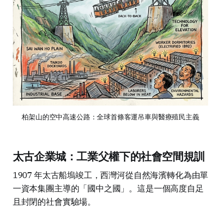
柏架山的空中高速公路：全球首條客運吊車與醫療殖民主義
太古企業城：工業父權下的社會空間規訓
1907 年太古船塢竣工，西灣河從自然海濱轉化為由單
一資本集團主導的「國中之國」。這是一個高度自足
且封閉的社會實驗場。