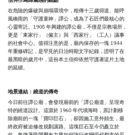
在危險的爆破與崩塌環境中，相傳十三歲得道、能呼
風喚雨的「守護童神」譚公，成為了石匠們最核心的
心靈寄託。1905 年興建的譚公廟，不僅是宗教場所，
更是「東家行」（僱主）與「西家行」（工人）議事
的社會中心。值得注意的是，廟內保存的一塊 1944
年重修碑記，是罕見的日治時期文字紀錄，證明了在
最黑暗的歲月中，這份本土信仰依然守護著這片土地
的延續。
地景連結：繞道的傳奇
今日前往譚公廟，會發現廟前的「譚公廟道」呈現奇
特的繞道設計。這源於 1960 年代填海時，原計劃移
除廟前的一塊「寶印巨石」，卻因施工意外頻生，最
終政府被迫修改規劃讓路。這塊巨石至今仍矗立於
此，象徵著民間歷史力量如何強行改變現代都市的尺