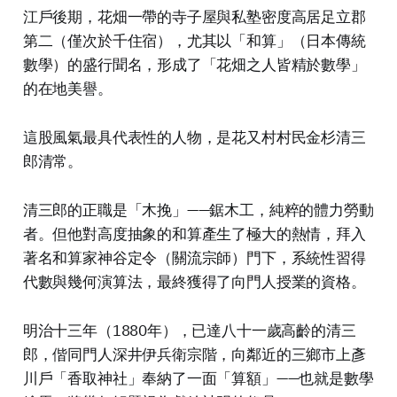
江戶後期，花畑一帶的寺子屋與私塾密度高居足立郡
第二（僅次於千住宿），尤其以「和算」（日本傳統
數學）的盛行聞名，形成了「花畑之人皆精於數學」
的在地美譽。
這股風氣最具代表性的人物，是花又村村民金杉清三
郎清常。
清三郎的正職是「木挽」——鋸木工，純粹的體力勞動
者。但他對高度抽象的和算產生了極大的熱情，拜入
著名和算家神谷定令（關流宗師）門下，系統性習得
代數與幾何演算法，最終獲得了向門人授業的資格。
明治十三年（1880年），已達八十一歲高齡的清三
郎，偕同門人深井伊兵衛宗階，向鄰近的三鄉市上彥
川戶「香取神社」奉納了一面「算額」——也就是數學