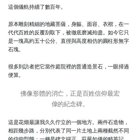
這個儀軌持續了數百年。
原本雕刻精細的地藏菩薩，身軀、面容、衣褶，在一
代代百姓的反覆刮取下，被徹底磨滅殆盡。如今它只
是一塊高約五十公分、直徑與高度相仿的圓柱形無字
石塊。
很多到訪者把它當作庭院裡的普通造景石，一眼掃過
便算。
佛像形體的消亡，正是百姓信仰最宏
偉的紀念碑。
這是花畑最讓我久久佇立的一個地方。兩件石造物，
相距幾步路，分別代表了同一片土地上兩種截然不同
的信仰型態：一種是碑文端正、莊嚴如儀的精英記