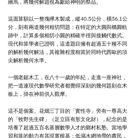
繪馬，將幾何解題視為獻給神明的祭品。
這面算額以一整塊欅木製成，縱40.5公分，橫56.1公
分，刻有兩道幾何相切問題：在特定的大圓與橢圓軌
跡中，計算多個相切小圓的精確半徑與接觸代數式。
現代和算學者已證明，這道題目擁有超過五十種不同
的解析幾何解法，其複雜程度相當於同時代西歐的頂
尖解析幾何水準。
一個老鋸木工，在八十一歲的年紀，走進一座神社，
把一道連現代數學研究者都覺得深刻的幾何題刻在木
板上，掛在神前供人觀摩。
這不是個案。花畑三丁目的「實性寺」旁有一尊高大
的「牧野先生碑」（足立區有形文化財），紀念的是
培養了超過五百名基層數學人才的鄉村私塾。當地學
習和算的動力有其現實根基：低濕水網地帶的農民，