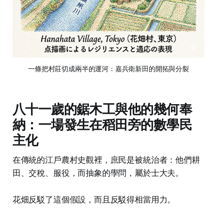
一條把村莊切成兩半的運河：嘉兵衛新田的開拓與分裂
八十一歲的鋸木工與他的幾何奉
納：一場發生在稻田旁的數學民
主化
在傳統的江戶農村史觀裡，庶民是被統治者：他們耕
田、交稅、服役，而抽象的學問，屬於士大夫。
花畑反駁了這個假設，而且反駁得相當用力。