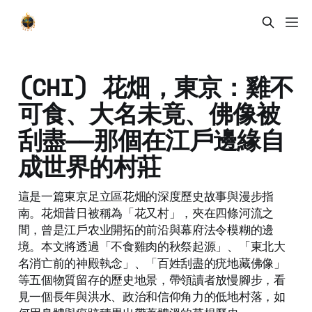
(CHI) 花畑，東京：雞不
可食、大名未竟、佛像被
刮盡——那個在江戶邊緣自
成世界的村莊
這是一篇東京足立區花畑的深度歷史故事與漫步指
南。花畑昔日被稱為「花又村」，夾在四條河流之
間，曾是江戶农业開拓的前沿與幕府法令模糊的邊
境。本文將透過「不食雞肉的秋祭起源」、「東北大
名消亡前的神殿執念」、「百姓刮盡的疣地藏佛像」
等五個物質留存的歷史地景，帶領讀者放慢腳步，看
見一個長年與洪水、政治和信仰角力的低地村落，如