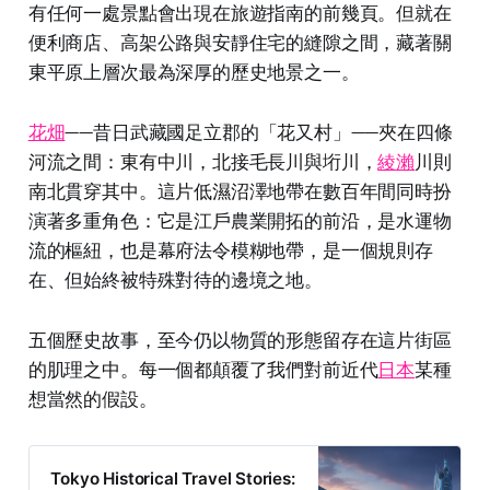
有任何一處景點會出現在旅遊指南的前幾頁。但就在
便利商店、高架公路與安靜住宅的縫隙之間，藏著關
東平原上層次最為深厚的歷史地景之一。
花畑
——昔日武藏國足立郡的「花又村」——夾在四條
河流之間：東有中川，北接毛長川與垳川，
綾瀨
川則
南北貫穿其中。這片低濕沼澤地帶在數百年間同時扮
演著多重角色：它是江戶農業開拓的前沿，是水運物
流的樞紐，也是幕府法令模糊地帶，是一個規則存
在、但始終被特殊對待的邊境之地。
五個歷史故事，至今仍以物質的形態留存在這片街區
的肌理之中。每一個都顛覆了我們對前近代
日本
某種
想當然的假設。
Tokyo Historical Travel Stories: