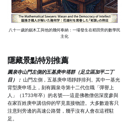
八十一歲的鋸木工與他的幾何奉納：一場發生在稻田旁的數學民
主化
隱藏景點特別推薦
圓泉寺山門左側的五基庚申塔群（足立區加平二丁
目）：
山門左側，五基庚申塔靜靜排列。其中一基光
背型庚申塔上，刻有圓泉寺第十二代住職「彈譽上
人」（1733年卒）的名號——這是佛教僧侶深度參與
在家百姓庚申講信仰的罕見直接物證。大多數遊客只
注意到旁邊的高速公路聲，幾乎沒有人會在這裡駐
足。