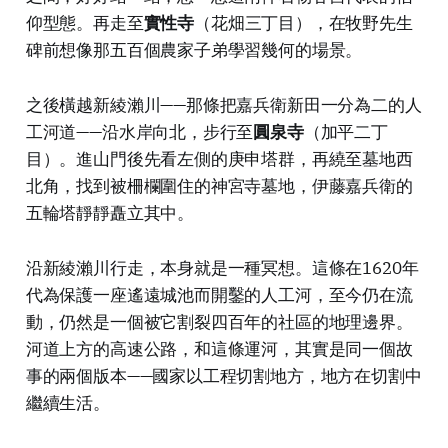
仰型態。再走至
實性寺
（花畑三丁目），在牧野先生
碑前想像那五百個農家子弟學習幾何的場景。
之後橫越新綾瀨川——那條把嘉兵衛新田一分為二的人
工河道——沿水岸向北，步行至
圓泉寺
（加平二丁
目）。進山門後先看左側的庚申塔群，再繞至墓地西
北角，找到被柵欄圍住的神宮寺墓地，伊藤嘉兵衛的
五輪塔靜靜矗立其中。
沿新綾瀨川行走，本身就是一種冥想。這條在1620年
代為保護一座遙遠城池而開鑿的人工河，至今仍在流
動，仍然是一個被它割裂四百年的社區的地理邊界。
河道上方的高速公路，和這條運河，其實是同一個故
事的兩個版本——國家以工程切割地方，地方在切割中
繼續生活。