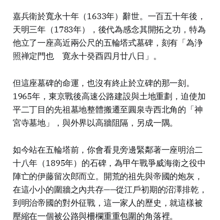
嘉兵衛於寬永十年（1633年）辭世。一百五十年後，
天明三年（1783年），後代為感念其開拓之功，特為
他立了一座高近兩公尺的五輪塔式墓碑，刻有「為浄
照禅定門也 寛永十癸酉四月廿八日」。
但這座墓碑的命運，也沒有終止於立碑的那一刻。
1965年，東京戰後高速公路建設與土地重劃，迫使加
平二丁目的先祖墓地整體搬遷至圓泉寺西北角的「神
宮寺墓地」，與外界以高牆阻隔，另成一隅。
如今站在五輪塔前，你會看見旁邊緊鄰著一座明治二
十八年（1895年）的石碑，為甲午戰爭威海衛之役中
陣亡的伊藤留次郎而立。開荒的祖先與帝國的炮灰，
在這小小的圍牆之內共存——從江戶初期的沼澤排乾，
到明治帝國的對外征戰，這一家人的歷史，就這樣被
壓縮在一個被公路與柵欄重重包圍的角落裡。