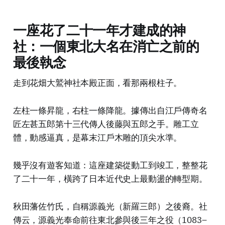
一座花了二十一年才建成的神
社：一個東北大名在消亡之前的
最後執念
走到花畑大鷲神社本殿正面，看那兩根柱子。
左柱一條昇龍，右柱一條降龍。據傳出自江戶傳奇名
匠左甚五郎第十三代傳人後藤與五郎之手。雕工立
體，動感逼真，是幕末江戶木雕的頂尖水準。
幾乎沒有遊客知道：這座建築從動工到竣工，整整花
了二十一年，橫跨了日本近代史上最動盪的轉型期。
秋田藩佐竹氏，自稱源義光（新羅三郎）之後裔。社
傳云，源義光奉命前往東北參與後三年之役（1083–