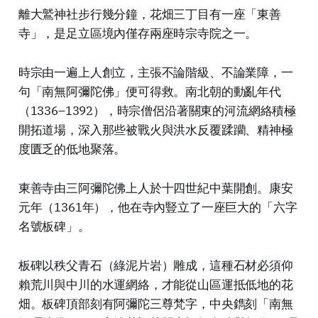
離大鷲神社步行幾分鐘，花畑三丁目有一座「東善
寺」，是足立區境內僅存兩座時宗寺院之一。
時宗由一遍上人創立，主張不論階級、不論業障，一
句「南無阿彌陀佛」便可得救。南北朝的動亂年代
（1336–1392），時宗僧侶沿著關東的河流網絡積極
開拓道場，深入那些被戰火與洪水反覆蹂躪、精神極
度匱乏的低地聚落。
東善寺由三阿彌陀佛上人於十四世紀中葉開創。康安
元年（1361年），他在寺內豎立了一座巨大的「六字
名號板碑」。
板碑以秩父青石（綠泥片岩）雕成，這種石材必須仰
賴荒川與中川的水運網絡，才能從山區運抵低地的花
畑。板碑頂部刻有阿彌陀三尊梵字，中央鐫刻「南無