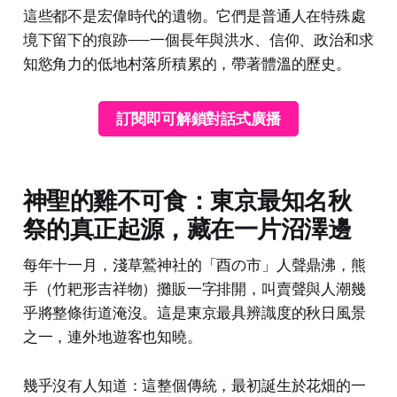
這些都不是宏偉時代的遺物。它們是普通人在特殊處
境下留下的痕跡——一個長年與洪水、信仰、政治和求
知慾角力的低地村落所積累的，帶著體溫的歷史。
訂閱即可解鎖對話式廣播
神聖的雞不可食：東京最知名秋
祭的真正起源，藏在一片沼澤邊
每年十一月，淺草鷲神社的「酉の市」人聲鼎沸，熊
手（竹耙形吉祥物）攤販一字排開，叫賣聲與人潮幾
乎將整條街道淹沒。這是東京最具辨識度的秋日風景
之一，連外地遊客也知曉。
幾乎沒有人知道：這整個傳統，最初誕生於花畑的一