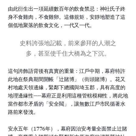
由此衍生出一項延續數百年的飲食禁忌：神社氏子終
身不食雞肉，不食雞卵。這條規矩，安靜地塑造了這
個低地聚落的飲食文化，一代又一代。
史料誇張地記載，前來參拜的人潮之
多，甚至使千住大橋為之下沉。
這句誇飾語背後有真實的重量：江戶中期，幕府特許
此地在祭典期間開帳「辻賭博」（街頭賭博）。花又
村地處天領邊緣，緊鄰下總國與埼玉郡，具有高度的
地理邊緣性——幕府正是利用這種管轄模糊性，將此地
當作都市矛盾的「安全閥」，讓無數江戶市民循著水
路前來發洩。
安永五年（1776年），幕府因治安考量全面禁止辻賭