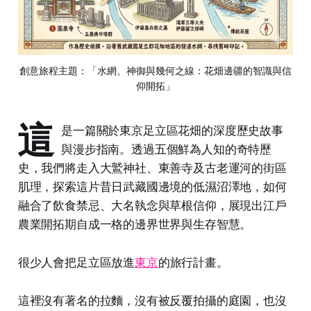
創意旅程主題：「水網、神御與幾何之線：花畑邊疆的智識與信
仰開拓」
這
是一篇關於東京足立區花畑的深度歷史故事
與漫步指南。透過五個鮮為人知的奇特歷
史，我們將走入大鷲神社、東善寺及古老運河的街區
肌理，探索這片昔日武藏國邊境的低濕沼澤地，如何
融合了飲食禁忌、大名執念與草根信仰，展現出江戶
農業開拓期自成一格的邊界世界與生存智慧。
很少人會把足立區放進
東京
的旅行計畫。
這裡沒有著名的拉麵，沒有被反覆拍攝的庭園，也沒