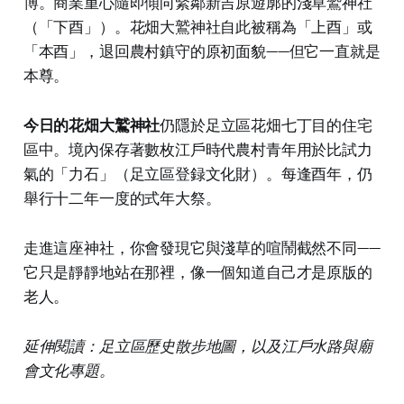
博。商業重心隨即傾向緊鄰新吉原遊廓的淺草鷲神社
（「下酉」）。花畑大鷲神社自此被稱為「上酉」或
「本酉」，退回農村鎮守的原初面貌——但它一直就是
本尊。
今日的花畑大鷲神社
仍隱於足立區花畑七丁目的住宅
區中。境內保存著數枚江戶時代農村青年用於比試力
氣的「力石」（足立區登録文化財）。每逢酉年，仍
舉行十二年一度的式年大祭。
走進這座神社，你會發現它與淺草的喧鬧截然不同——
它只是靜靜地站在那裡，像一個知道自己才是原版的
老人。
延伸閱讀：足立區歷史散步地圖，以及江戶水路與廟
會文化專題。