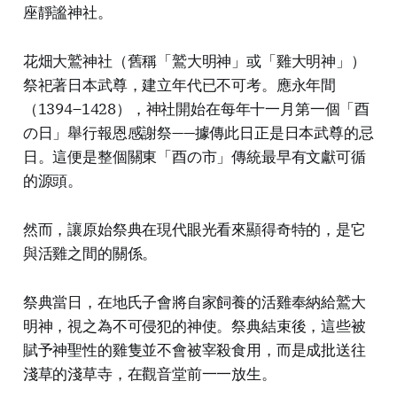
座靜謐神社。
花畑大鷲神社（舊稱「鷲大明神」或「雞大明神」）
祭祀著日本武尊，建立年代已不可考。應永年間
（1394–1428），神社開始在每年十一月第一個「酉
の日」舉行報恩感謝祭——據傳此日正是日本武尊的忌
日。這便是整個關東「酉の市」傳統最早有文獻可循
的源頭。
然而，讓原始祭典在現代眼光看來顯得奇特的，是它
與活雞之間的關係。
祭典當日，在地氏子會將自家飼養的活雞奉納給鷲大
明神，視之為不可侵犯的神使。祭典結束後，這些被
賦予神聖性的雞隻並不會被宰殺食用，而是成批送往
淺草的淺草寺，在觀音堂前一一放生。