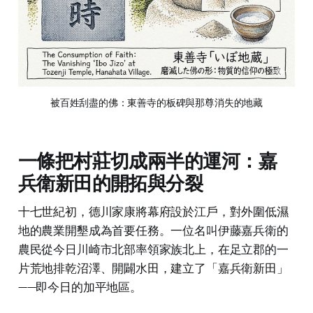
被百姓刮盡的佛：東善寺的板碑與那尊消失的地藏
一條把村莊切成兩半的運河：嘉
兵衛新田的開拓與分裂
十七世紀初，德川家康將幕府設於江戶，對外圍低濕
地的農業開墾成為首要任務。一位名叫伊藤嘉兵衛的
農民從今日川崎市北部率領家族北上，在足立郡的一
片荒地排乾沼澤、開闢水田，建立了「嘉兵衛新田」
——即今日的加平地區。