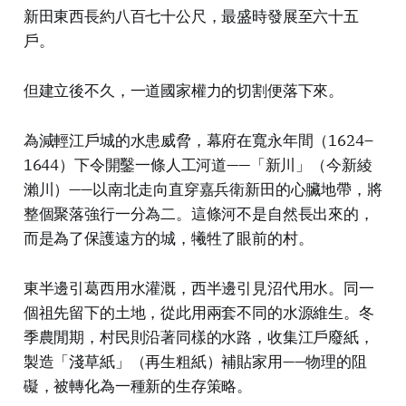
新田東西長約八百七十公尺，最盛時發展至六十五
戶。
但建立後不久，一道國家權力的切割便落下來。
為減輕江戶城的水患威脅，幕府在寬永年間（1624–
1644）下令開鑿一條人工河道——「新川」（今新綾
瀨川）——以南北走向直穿嘉兵衛新田的心臟地帶，將
整個聚落強行一分為二。這條河不是自然長出來的，
而是為了保護遠方的城，犧牲了眼前的村。
東半邊引葛西用水灌溉，西半邊引見沼代用水。同一
個祖先留下的土地，從此用兩套不同的水源維生。冬
季農閒期，村民則沿著同樣的水路，收集江戶廢紙，
製造「淺草紙」（再生粗紙）補貼家用——物理的阻
礙，被轉化為一種新的生存策略。