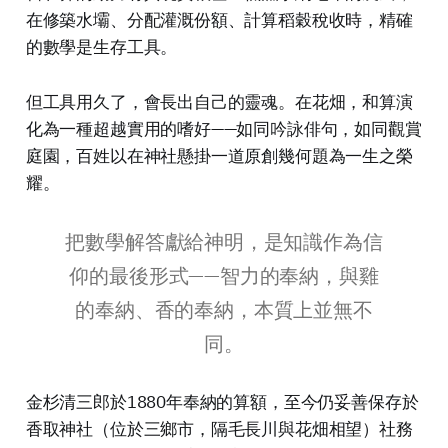
在修築水壩、分配灌溉份額、計算稻穀稅收時，精確
的數學是生存工具。
但工具用久了，會長出自己的靈魂。在花畑，和算演
化為一種超越實用的嗜好——如同吟詠俳句，如同觀賞
庭園，百姓以在神社懸掛一道原創幾何題為一生之榮
耀。
把數學解答獻給神明，是知識作為信
仰的最後形式——智力的奉納，與雞
的奉納、香的奉納，本質上並無不
同。
金杉清三郎於1880年奉納的算額，至今仍妥善保存於
香取神社（位於三鄉市，隔毛長川與花畑相望）社務