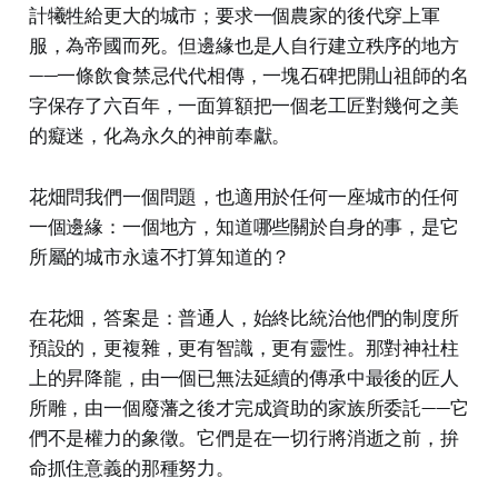
計犧牲給更大的城市；要求一個農家的後代穿上軍
服，為帝國而死。但邊緣也是人自行建立秩序的地方
——一條飲食禁忌代代相傳，一塊石碑把開山祖師的名
字保存了六百年，一面算額把一個老工匠對幾何之美
的癡迷，化為永久的神前奉獻。
花畑問我們一個問題，也適用於任何一座城市的任何
一個邊緣：一個地方，知道哪些關於自身的事，是它
所屬的城市永遠不打算知道的？
在花畑，答案是：普通人，始終比統治他們的制度所
預設的，更複雜，更有智識，更有靈性。那對神社柱
上的昇降龍，由一個已無法延續的傳承中最後的匠人
所雕，由一個廢藩之後才完成資助的家族所委託——它
們不是權力的象徵。它們是在一切行將消逝之前，拚
命抓住意義的那種努力。