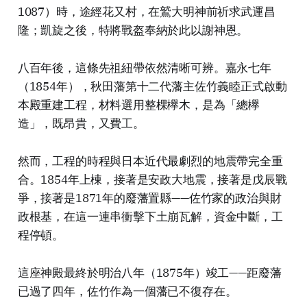
1087）時，途經花又村，在鷲大明神前祈求武運昌
隆；凱旋之後，特將戰盔奉納於此以謝神恩。
八百年後，這條先祖紐帶依然清晰可辨。嘉永七年
（1854年），秋田藩第十二代藩主佐竹義睦正式啟動
本殿重建工程，材料選用整棵欅木，是為「總欅
造」，既昂貴，又費工。
然而，工程的時程與日本近代最劇烈的地震帶完全重
合。1854年上棟，接著是安政大地震，接著是戊辰戰
爭，接著是1871年的廢藩置縣——佐竹家的政治與財
政根基，在這一連串衝擊下土崩瓦解，資金中斷，工
程停頓。
這座神殿最終於明治八年（1875年）竣工——距廢藩
已過了四年，佐竹作為一個藩已不復存在。