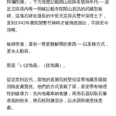
阿彌陀佛」，下方清楚記載開山祖師名號與年代——是
足立區境內唯一明確記載寺院開山資訊的武藏型板
碑。這塊石碑在漫長的中世天災與兵燹中深埋土下，
直到1942年農民開墾竹林時才被偶然掘出，字跡至今
清晰。
板碑旁邊，還有一尊更難解釋的東西——以某種方式，
更令人動容。
那是「いぼ地蔵」（疣地藏）。
從近世到近代，當地的底層百姓堅信這尊地藏菩薩能
消除皮膚贅疣。他們的方式直截了當，甚至帶有物理
性的破壞力：先向地藏奉納食鹽，再用石器刮取石像
表面的粉末，將石粉與鹽混合，以水調和後塗抹患
處。