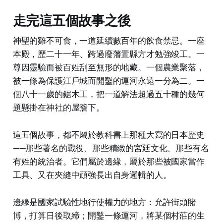
走完這五個故事之後
神聖的雞不可食，一道延續數百年的飲食禁忌。一座
本殿，歷二十一年、跨過廢藩置縣方才勉強竣工。一
尊因靈驗而被百姓刮至無形的地藏。一個農業聚落，
被一條為保護江戶城而開鑿的運河永遠一分為二。一
個八十一歲的鋸木工，把一道解法超過五十種的幾何
題懸掛在神社的屋簷下。
這五個故事，都不屬於教科書上那種大寫的日本歷史
——那些著名的戰役、那些精緻的宮廷文化、那些有名
有姓的統治者。它們屬於邊緣，屬於那些被國家當作
工具、又在夾縫中頑強長出自身邏輯的人。
邊緣是國家試驗性地行使權力的地方：允許街頭賭
博，打算日後取締；開鑿一條運河，將某個村莊的生