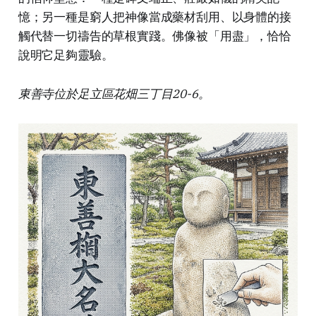
憶；另一種是窮人把神像當成藥材刮用、以身體的接
觸代替一切禱告的草根實踐。佛像被「用盡」，恰恰
說明它足夠靈驗。
東善寺位於足立區花畑三丁目20-6。