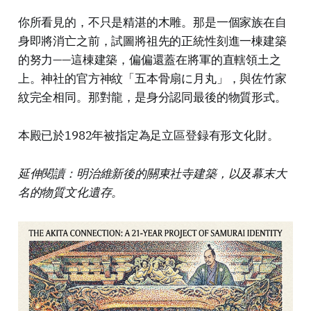
你所看見的，不只是精湛的木雕。那是一個家族在自
身即將消亡之前，試圖將祖先的正統性刻進一棟建築
的努力——這棟建築，偏偏還蓋在將軍的直轄領土之
上。神社的官方神紋「五本骨扇に月丸」，與佐竹家
紋完全相同。那對龍，是身分認同最後的物質形式。
本殿已於1982年被指定為足立區登録有形文化財。
延伸閱讀：明治維新後的關東社寺建築，以及幕末大
名的物質文化遺存。