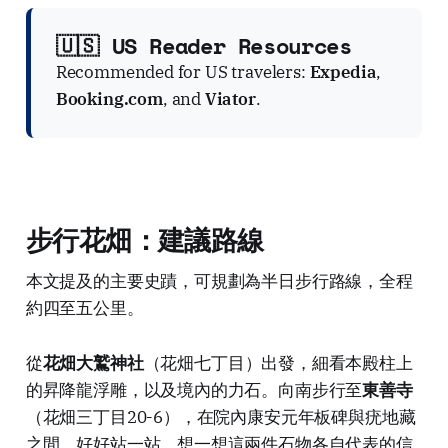
🇺🇸 US Reader Resources
Recommended for US travelers:
Expedia
,
Booking.com
, and
Viator
.
步行花畑：建議路線
本文提及的主要史蹟，可規劃為半日步行路線，全程
約四至五公里。
從
花畑大鷲神社
（花畑七丁目）出發，細看本殿柱上
的昇降龍浮雕，以及境內的力石。向南步行至
東善寺
（花畑三丁目20-6），在院內康安元年板碑與疣地藏
之間，好好站一站，想一想這兩件石物各自代表的信