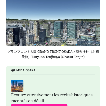
グランフロント大阪 GRAND FRONT OSAKA > 露天神社（お初
天神）Tsuyuno Tenjinsya (Ohatsu Tenjin)
🎧UMEDA,OSAKA
Écoutez attentivement les récits historiques 
racontés en détail