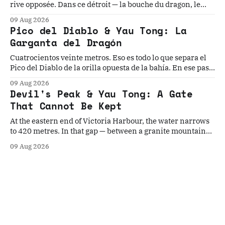
rive opposée. Dans ce détroit — la bouche du dragon, le
seuil oriental du port de Victoria — cinq civilisations ont
09 Aug 2026
cru pouvoir s'établir durablement. Aucune n'y est
Pico del Diablo & Yau Tong: La
parvenue.
Garganta del Dragón
Cuatrocientos veinte metros. Eso es todo lo que separa el
Pico del Diablo de la orilla opuesta de la bahía. En ese paso
angosto, la mayor flota pirata de la historia construyó su
09 Aug 2026
dinastía, el Imperio Británico instaló el último torpedo
Devil's Peak & Yau Tong: A Gate
guiado del mundo...
That Cannot Be Kept
At the eastern end of Victoria Harbour, the water narrows
to 420 metres. In that gap — between a granite mountain
named for its fearsome pirate and a gun cliff built to
09 Aug 2026
contain the world's last Brennan torpedo