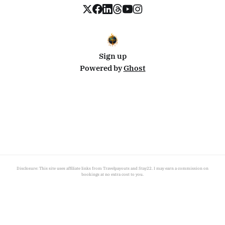
Sign up
Powered by
Ghost
Disclosure: This site uses affiliate links from Travelpayouts and Stay22. I may earn a commission on
bookings at no extra cost to you.