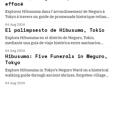
effacé
Explorez Hibusuma dans l'arrondissement de Meguro à
Tokyo à travers un guide de promenade historique reliant
sanctuaires anciens, racines rurales oubliées et ruelles
04 Aug 2026
paisibles.
El palimpsesto de Hibusuma, Tokio
Explora Hibusuma en el distrito de Meguro, Tokio,
mediante una guía de viaje histórica entre santuarios
antiguos, antiguos orígenes rurales y tranquilas calles
04 Aug 2026
residenciales.
Hibusuma: Five Funerals in Meguro,
Tokyo
Explore Hibusuma in Tokyo’s Meguro Ward on a historical
walking guide through ancient shrines, forgotten village
roots, and quiet neighborhood streets.
04 Aug 2026