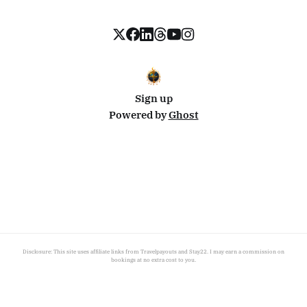
Sign up
Powered by
Ghost
Disclosure: This site uses affiliate links from Travelpayouts and Stay22. I may earn a commission on
bookings at no extra cost to you.