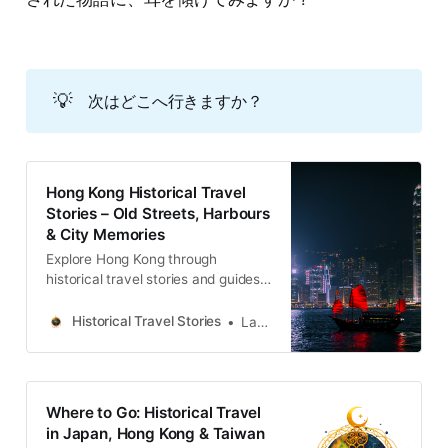
💡
次はどこへ行きますか？
Hong Kong Historical Travel
Stories – Old Streets, Harbours
& City Memories
Explore Hong Kong through
historical travel stories and guides.
Discover old streets, harbours and
neighbourhoods filled with
Historical Travel Stories
Lawrence
memories and cultural heritage.
Where to Go: Historical Travel
in Japan, Hong Kong & Taiwan