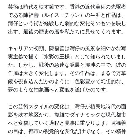
芸術は時代を映す鏡です。香港の近代美術の先駆者
である陳福善（ルイス・チャン）の生涯と作品は、
灣仔という街が経験した劇的な変化そのものを映し
出す、最後の歴史の層を私たちに見せてくれます。
キャリアの初期、陳福善は灣仔の風景を細やかな写
実主義で描く「水彩の王様」として知られていまし
た。しかし、戦後の急速な発展と混沌の中で、彼の
作風は大きく変化します。その作品は、まるで万華
鏡を覗き込んだかのように、色彩豊かで幻想的な、
夢のような抽象画へと変貌を遂げたのです。
この芸術スタイルの変化は、灣仔が植民地時代の面
影を残す地区から、複雑でダイナミックな現代都市
へと変貌していく過程と見事に重なります。陳福善
の目は、都市の視覚的な変化だけでなく、その精神