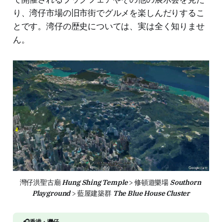
り、湾仔市場の旧市街でグルメを楽しんだりするこ
とです。湾仔の歴史については、実は全く知りませ
ん。
灣仔洪聖古廟 
Hung Shing Temple
 > 修頓遊樂場 
Southorn 
Playground
 > 藍屋建築群 
The Blue House Cluster
🎧香港・灣仔