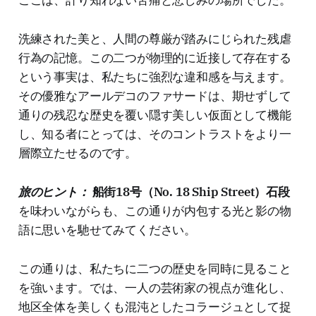
ここは、計り知れない苦痛と悲しみの場所でした。
洗練された美と、人間の尊厳が踏みにじられた残虐
行為の記憶。この二つが物理的に近接して存在する
という事実は、私たちに強烈な違和感を与えます。
その優雅なアールデコのファサードは、期せずして
通りの残忍な歴史を覆い隠す美しい仮面として機能
し、知る者にとっては、そのコントラストをより一
層際立たせるのです。
旅のヒント：
船街18号（No. 18 Ship Street）石段
を味わいながらも、この通りが内包する光と影の物
語に思いを馳せてみてください。
この通りは、私たちに二つの歴史を同時に見ること
を強います。では、一人の芸術家の視点が進化し、
地区全体を美しくも混沌としたコラージュとして捉