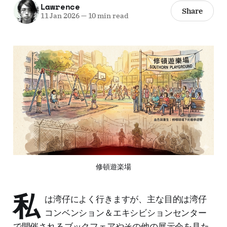
Lawrence
Share
11 Jan 2026
—
10 min read
修頓遊楽場
私
は湾仔によく行きますが、主な目的は湾仔
コンベンション＆エキシビションセンター
で開催されるブックフェアやその他の展示会を見た