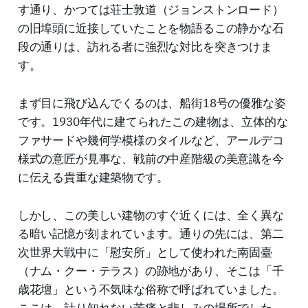
す通り、かつては荘士敦道（ジョンストンロード）
の旧埠頭に近接していたことを物語るこの静かな石
段の通りは、訪れる者に強烈な対比を突きつけま
す。
まず目に飛び込んでくるのは、船街18号の優雅な姿
です。1930年代に建てられたこの建物は、立体的な
ファサードや幾何学模様のタイルなど、アールデコ
様式の意匠が見事な、戦前の中産階級の美意識を今
に伝える貴重な建築物です。
しかし、この美しい建物のすぐ近くには、全く異な
る暗い記憶が刻まれています。通りの先には、第二
次世界大戦中に「慰安所」として使われた南固臺
（ナム・クー・テラス）の跡地があり、そこは「千
歳花壇」という不気味な俗称で呼ばれていました。