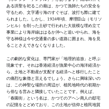
ある洪聖を祀るこの廟は、かつて漁師たちの安全を
守るため、文字通り海のすぐそば、波打ち際に建て
られました。しかし、1924年頃、摩理臣山（モリソ
ンヒル）を削った土砂で行われた大規模な埋め立て
事業により海岸線ははるか沖へと追いやられ、海を
守る神様は今や交通量の多い道路に囲まれ、海を見
ることさえできなくなりました。
この劇的な変化は、専門家が「地理的追放」と呼ぶ
現象です。それは香港経済が漁業中心の海洋経済か
ら、土地と不動産が支配する経済へと移行したこと
の痛烈な象徴と言えるでしょう。さらに興味深いの
は、この神聖な場所の周辺が、植民地時代の初期か
ら俗なる営みと隣接していたことです。例えば、
「春園街」という名は、かつてのアヘン商人の邸宅
の記憶をとどめており、この土地が信仰と植民地貿