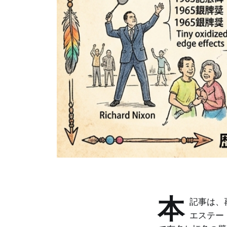
本
記事は、
エステー