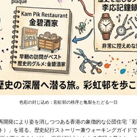
色彩の封じ込め：彩虹邨の秩序と亀裂をたどる一日
再開発により姿を消しつつある香港の象徴的な公団住宅「
ト）」を巡る、歴史紀行ストーリー兼ウォーキングガイド