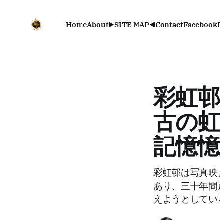
Home
About
▶️SITE MAP◀️
Contact
Facebook
彩虹邨
古の虹
記憶憶
彩虹邨は写真映
あり、三十年間
えようとしてい