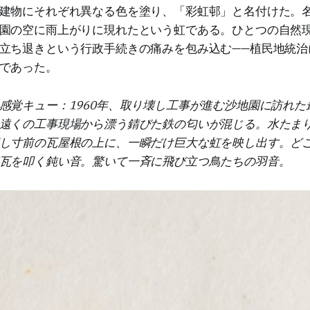
建物にそれぞれ異なる色を塗り、「彩虹邨」と名付けた。
園の空に雨上がりに現れたという虹である。ひとつの自然
立ち退きという行政手続きの痛みを包み込む——植民地統治
であった。
感覚キュー：1960年、取り壊し工事が進む沙地園に訪れた
遠くの工事現場から漂う錆びた鉄の匂いが混じる。水たま
し寸前の瓦屋根の上に、一瞬だけ巨大な虹を映し出す。ど
瓦を叩く鈍い音。驚いて一斉に飛び立つ鳥たちの羽音。