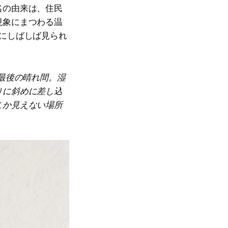
名の由来は、住民
現象にまつわる温
にしばしば見られ
最後の晴れ間。湿
りに斜めに差し込
こか見えない場所