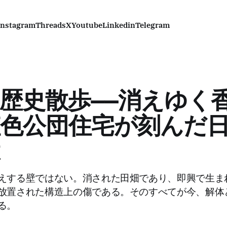
Instagram
Threads
X
Youtube
Linkedin
Telegram
歴史散歩——消えゆく
色公団住宅が刻んだ
えする壁ではない。消された田畑であり、即興で生ま
放置された構造上の傷である。そのすべてが今、解体
る。