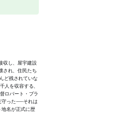
接収し、屋宇建設
壊され、住民たち
んど残されていな
三千人を収容する、
総督ロバート・ブラ
守った——それは
う地名が正式に歴