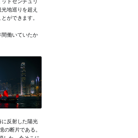
ミッドセンチュリ
観光地巡りを超え
ことができます。
年間働いていたか
海に反射した陽光
憶の断片である。