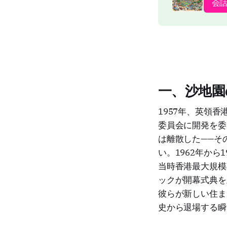
会
一、沙地園
1957年、英領
委員会に開発を委
は離散した——そ
い。1962年か
当時香港最大規模
ックが開幕式典を
彼らが新しい住ま
史から退場する瞬