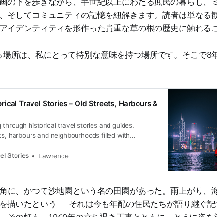
画の下を歩きながら、半世紀以上にわたる庶民の暮らし、
、そしてコミュニティの記憶を紐解きます。読者は単なる
アイデンティティを形作った貴重な草の根の歴史に触れる
る場所は、私にとって特別な意味を持つ場所です。そこで8
rical Travel Stories – Old Streets, Harbours &
through historical travel stories and guides.
ts, harbours and neighbourhoods filled with
ral heritage.
el Stories
Lawrence
角に、かつて沙地園という名の田園があった。雨上がり、
を描いたという——それは今も年配の住民たちが語り継ぐ記