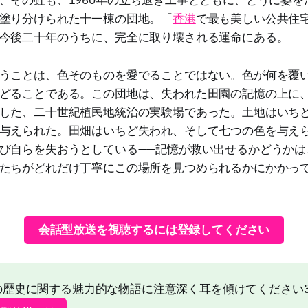
、その虹も、1960年の立ち退き工事とともに、とうに姿を
塗り分けられた十一棟の団地。「
香港
で最も美しい公共住
今後二十年のうちに、完全に取り壊される運命にある。
うことは、色そのものを愛でることではない。色が何を覆
どることである。この団地は、失われた田園の記憶の上に
した、二十世紀植民地統治の実験場であった。土地はいち
与えられた。田畑はいちど失われ、そして七つの色を与え
び自らを失おうとしている——記憶が救い出せるかどうかは
たちがどれだけ丁寧にこの場所を見つめられるかにかかっ
会話型放送を視聴するには登録してください
の歴史に関する魅力的な物語に注意深く耳を傾けてください