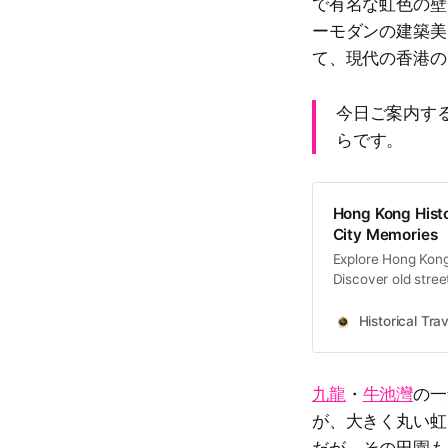
で有名な虹色の壁
ーモダンの建築美
て、現代の香港の
今日ご案内す
らです。
Hong Kong Histo
City Memories
Explore Hong Kong 
Discover old stree
memories and cultu
Historical Trav
九龍
・
牛池灣
の一
が、大きく丸い虹