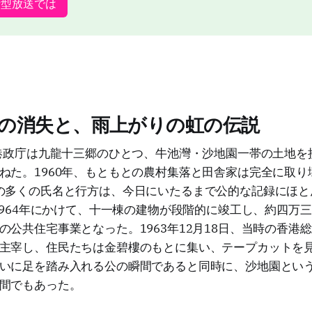
話型放送では
の消失と、雨上がりの虹の伝説
香港政庁は九龍十三郷のひとつ、牛池灣・沙地園一帯の土地を
ねた。1960年、もともとの農村集落と田舎家は完全に取り
の多くの氏名と行方は、今日にいたるまで公的な記録にほと
ら1964年にかけて、十一棟の建物が段階的に竣工し、約四万
の公共住宅事業となった。1963年12月18日、当時の香港
主宰し、住民たちは金碧樓のもとに集い、テープカットを見
いに足を踏み入れる公の瞬間であると同時に、沙地園とい
間でもあった。