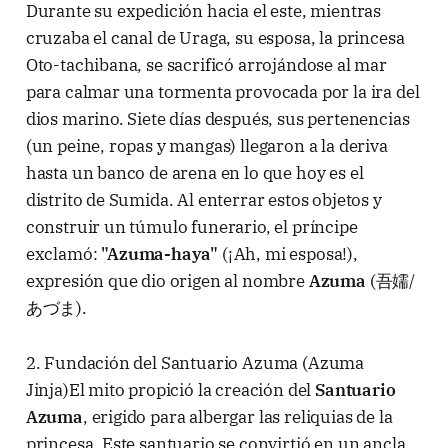
Durante su expedición hacia el este, mientras
cruzaba el canal de Uraga, su esposa, la princesa
Oto-tachibana, se sacrificó arrojándose al mar
para calmar una tormenta provocada por la ira del
dios marino. Siete días después, sus pertenencias
(un peine, ropas y mangas) llegaron a la deriva
hasta un banco de arena en lo que hoy es el
distrito de Sumida. Al enterrar estos objetos y
construir un túmulo funerario, el príncipe
exclamó:
"Azuma-haya"
(¡Ah, mi esposa!),
expresión que dio origen al nombre
Azuma
(吾嬬/
あづま).
2. Fundación del Santuario Azuma (Azuma
Jinja)El mito propició la creación del
Santuario
Azuma
, erigido para albergar las reliquias de la
princesa. Este santuario se convirtió en un ancla