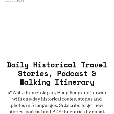
11 Jun 2026
た。廟は1767年に建てられた。英国人がこの地に上陸する
出赤柱最真實的海岸與戰爭歲月。
よりも、七十年以上前のことである。煙は絶えることなく立
ち上り、廟の梁を黒く染め、過ぎ去ったすべての時代をその
内側に閉じ込めていた。 松尾芭蕉は『おくのほそ道』
Daily Historical Travel
Stories, Podcast &
Walking Itinerary
💕Walk through Japan, Hong Kong and Taiwan
with one‑day historical routes, stories and
photos in 5 languages. Subscribe to get new
stories, podcast and PDF itineraries by email.