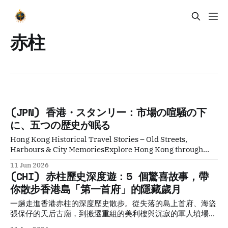
赤柱
(JPN) 香港・スタンリー：市場の喧騒の下
に、五つの歴史が眠る
Hong Kong Historical Travel Stories – Old Streets,
Harbours & City MemoriesExplore Hong Kong through
historical travel stories and guides. Discover old streets,
11 Jun 2026
harbours and neighbourhoods filled with memories and
(CHI) 赤柱歷史深度遊：5 個驚喜故事，帶
cultural heritage.Historical Travel StoriesLawrence 場所
你散步香港島「第一首府」的隱藏歲月
を訪れることと、場所を読むことは、まったく別の行為であ
る。 線香の煙が鼻をかすめた瞬間、私はようやく立ち止まっ
一趟走進香港赤柱的深度歷史散步。從失落的島上首府、海盜
た。 天后廟の入口から漂うその煙は、観光客で賑わうスタン
張保仔的天后古廟，到搬遷重組的美利樓與沉寂的軍人墳場，
リー・マーケットの喧騒とは別の時間の中にあるようだっ
我們用 5 個驚喜的故事，帶你穿透繁華的觀光市集，重新拼湊