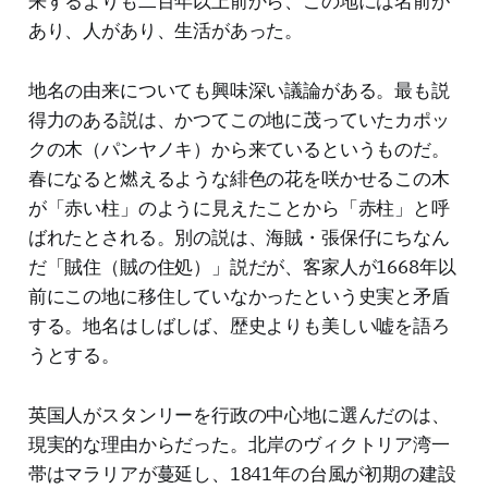
来するよりも二百年以上前から、この地には名前が
あり、人があり、生活があった。
地名の由来についても興味深い議論がある。最も説
得力のある説は、かつてこの地に茂っていたカポッ
クの木（パンヤノキ）から来ているというものだ。
春になると燃えるような緋色の花を咲かせるこの木
が「赤い柱」のように見えたことから「赤柱」と呼
ばれたとされる。別の説は、海賊・張保仔にちなん
だ「賊住（賊の住処）」説だが、客家人が1668年以
前にこの地に移住していなかったという史実と矛盾
する。地名はしばしば、歴史よりも美しい嘘を語ろ
うとする。
英国人がスタンリーを行政の中心地に選んだのは、
現実的な理由からだった。北岸のヴィクトリア湾一
帯はマラリアが蔓延し、1841年の台風が初期の建設