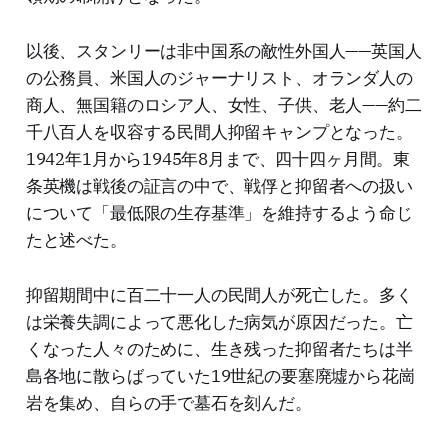
以後、スタンリーは非中国系の敵性外国人——英国人
の公務員、米国人のジャーナリスト、オランダ人の
商人、無国籍のロシア人、女性、子供、老人——約二
千八百人を収容する民間人抑留キャンプとなった。
1942年1月から1945年8月まで、四十四ヶ月間。東
条英機は戦後の証言の中で、戦俘と抑留者への扱い
について「最低限の生存基準」を維持するよう命じ
たと述べた。
抑留期間中に百二十一人の民間人が死亡した。多く
は栄養失調によって悪化した病気が原因だった。亡
くなった人々のために、生き残った抑留者たちは半
島各地に散らばっていた19世紀の要塞廃墟から花崗
岩を集め、自らの手で墓石を刻んだ。