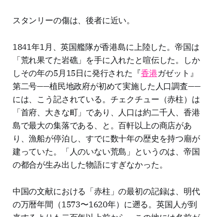
スタンリーの傷は、後者に近い。
1841年1月、英国艦隊が香港島に上陸した。帝国は
「荒れ果てた岩礁」を手に入れたと喧伝した。しか
しその年の5月15日に発行された『
香港
ガゼット』
第二号——植民地政府が初めて実施した人口調査——
には、こう記されている。チェクチュー（赤柱）は
「首府、大きな町」であり、人口は約二千人、香港
島で最大の集落である、と。百軒以上の商店があ
り、漁船が停泊し、すでに数十年の歴史を持つ廟が
建っていた。「人のいない荒島」というのは、帝国
の都合が生み出した物語にすぎなかった。
中国の文献における「赤柱」の最初の記録は、明代
の万暦年間（1573〜1620年）に遡る。英国人が到