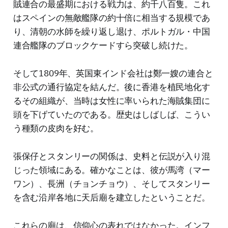
賊連合の最盛期における戦力は、約千八百隻。これ
はスペインの無敵艦隊の約十倍に相当する規模であ
り、清朝の水師を繰り返し退け、ポルトガル・中国
連合艦隊のブロックケードすら突破し続けた。
そして1809年、英国東インド会社は鄭一嫂の連合と
非公式の通行協定を結んだ。後に香港を植民地化す
るその組織が、当時は女性に率いられた海賊集団に
頭を下げていたのである。歴史はしばしば、こうい
う種類の皮肉を好む。
張保仔とスタンリーの関係は、史料と伝説が入り混
じった領域にある。確かなことは、彼が馬湾（マー
ワン）、長洲（チョンチョウ）、そしてスタンリー
を含む沿岸各地に天后廟を建立したということだ。
これらの廟は、信仰心の表れではなかった。インフ