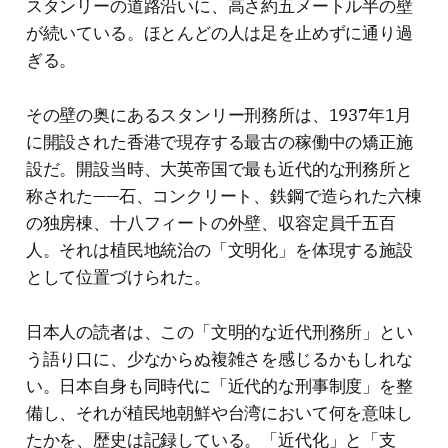
スタンリーの道路沿いに、高さ約五メートル半の壁
が続いている。ほとんどの人は足を止めずに通り過
ぎる。
その壁の奥にあるスタンリー刑務所は、1937年1月
に開設された香港で現存する最古の稼働中の矯正施
設だ。開設当時、大英帝国で最も近代的な刑務所と
称された——石、コンクリート、鉄鋼で造られた六棟
の独房棟、十八フィートの外壁、収容定員千五百
人。それは植民地統治の「文明化」を体現する施設
として位置づけられた。
日本人の読者は、この「文明的な近代刑務所」とい
う語り口に、少なからぬ複雑さを感じるかもしれな
い。日本自身も同時代に「近代的な刑事制度」を整
備し、それが植民地朝鮮や台湾において何を意味し
たかを、歴史は記録している。「近代化」と「支