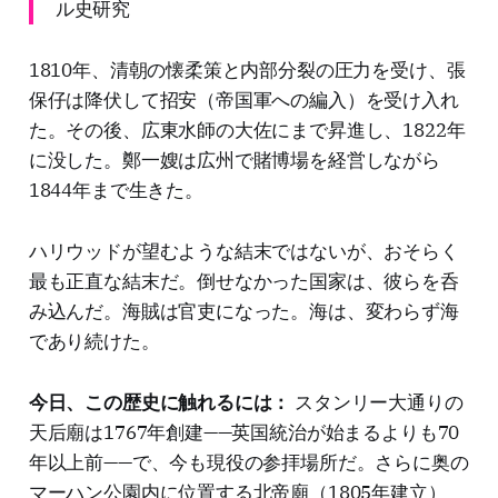
ル史研究
1810年、清朝の懐柔策と内部分裂の圧力を受け、張
保仔は降伏して招安（帝国軍への編入）を受け入れ
た。その後、広東水師の大佐にまで昇進し、1822年
に没した。鄭一嫂は広州で賭博場を経営しながら
1844年まで生きた。
ハリウッドが望むような結末ではないが、おそらく
最も正直な結末だ。倒せなかった国家は、彼らを呑
み込んだ。海賊は官吏になった。海は、変わらず海
であり続けた。
今日、この歴史に触れるには：
スタンリー大通りの
天后廟は1767年創建——英国統治が始まるよりも70
年以上前——で、今も現役の参拝場所だ。さらに奥の
マーハン公園内に位置する北帝廟（1805年建立）