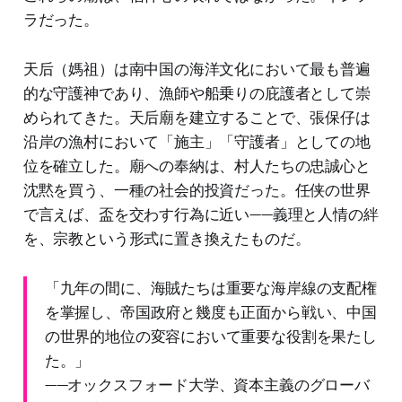
ラだった。
天后（媽祖）は南中国の海洋文化において最も普遍
的な守護神であり、漁師や船乗りの庇護者として崇
められてきた。天后廟を建立することで、張保仔は
沿岸の漁村において「施主」「守護者」としての地
位を確立した。廟への奉納は、村人たちの忠誠心と
沈黙を買う、一種の社会的投資だった。任侠の世界
で言えば、盃を交わす行為に近い——義理と人情の絆
を、宗教という形式に置き換えたものだ。
「九年の間に、海賊たちは重要な海岸線の支配権
を掌握し、帝国政府と幾度も正面から戦い、中国
の世界的地位の変容において重要な役割を果たし
た。」
——オックスフォード大学、資本主義のグローバ