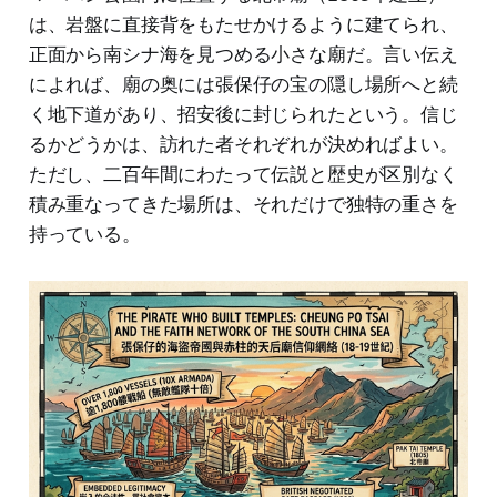
は、岩盤に直接背をもたせかけるように建てられ、
正面から南シナ海を見つめる小さな廟だ。言い伝え
によれば、廟の奥には張保仔の宝の隠し場所へと続
く地下道があり、招安後に封じられたという。信じ
るかどうかは、訪れた者それぞれが決めればよい。
ただし、二百年間にわたって伝説と歴史が区別なく
積み重なってきた場所は、それだけで独特の重さを
持っている。