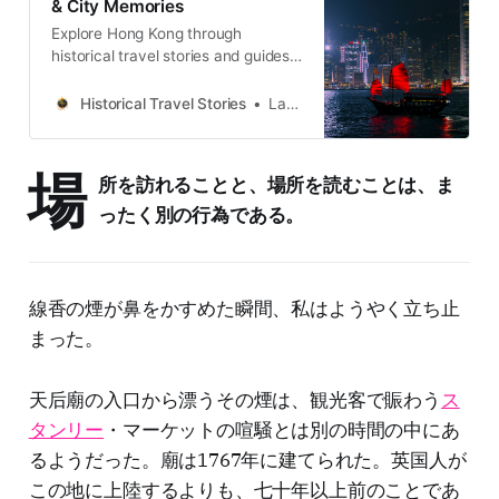
& City Memories
Explore Hong Kong through
historical travel stories and guides.
Discover old streets, harbours and
neighbourhoods filled with
Historical Travel Stories
Lawrence
memories and cultural heritage.
場
所を訪れることと、場所を読むことは、ま
ったく別の行為である。
線香の煙が鼻をかすめた瞬間、私はようやく立ち止
まった。
天后廟の入口から漂うその煙は、観光客で賑わう
ス
タンリー
・マーケットの喧騒とは別の時間の中にあ
るようだった。廟は1767年に建てられた。英国人が
この地に上陸するよりも、七十年以上前のことであ