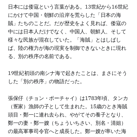
日本には倭寇という言葉がある。13世紀から16世紀
にかけて中国・朝鮮の沿岸を荒らした「日本の海
賊」たちのことだ。だが歴史をよく見れば、倭寇の
中には日本人だけでなく、中国人、朝鮮人、そして
様々な民族が混在していた。「海賊」とはしばし
ば、陸の権力が海の現実を制御できないときに現れ
る、別の秩序の名前である。
19世紀初頭の南シナ海で起きたことは、まさにそう
した「別の秩序」の物語だった。
張保仔（チョン・ポーチャイ）は1783年頃、タンカ
（疍家）漁師の子として生まれた。15歳のとき海賊
頭目・鄭一に連れ去られ、やがてその養子となり、
鄭一の妻・鄭一嫂（ちょういちさい、別名・清姐）
の最高軍事司令官へと成長した。鄭一嫂が率いた海