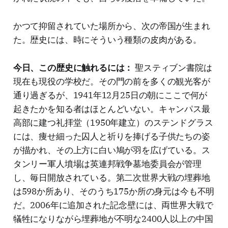
かつて抑留されていた場所から、次の帝国が生まれ
た。歴史には、時にそういう種類の皮肉がある。
今日、この歴史に触れるには：
聖スティブン書院は
現在も現役の学校だ。その門の前を多くの観光客が
通り過ぎるが、1941年12月25日の朝にここで何が
起きたかを知る者はほとんどいない。キャンパス最
高部に建つ礼拝堂（1950年建立）のステンドグラス
には、痩せ細った囚人と祈りを捧げる子供たちの姿
が描かれ、その上方に白い鳩が羽を広げている。ス
タンリー軍人墳場は英連邦戦争墓地委員会が管理
し、毎日開放されている。第二次世界大戦の埋葬地
は598か所あり、そのうち175か所の身元は今も不明
だ。2006年に追加された記念壁には、両世界大戦で
犠牲になりながら埋葬地が不明な2400人以上の中国