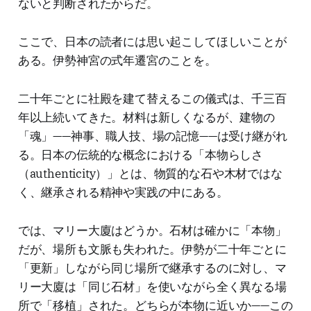
ないと判断されたからだ。
ここで、日本の読者には思い起こしてほしいことが
ある。伊勢神宮の式年遷宮のことを。
二十年ごとに社殿を建て替えるこの儀式は、千三百
年以上続いてきた。材料は新しくなるが、建物の
「魂」——神事、職人技、場の記憶——は受け継がれ
る。日本の伝統的な概念における「本物らしさ
（authenticity）」とは、物質的な石や木材ではな
く、継承される精神や実践の中にある。
では、マリー大廈はどうか。石材は確かに「本物」
だが、場所も文脈も失われた。伊勢が二十年ごとに
「更新」しながら同じ場所で継承するのに対し、マ
リー大廈は「同じ石材」を使いながら全く異なる場
所で「移植」された。どちらが本物に近いか——この