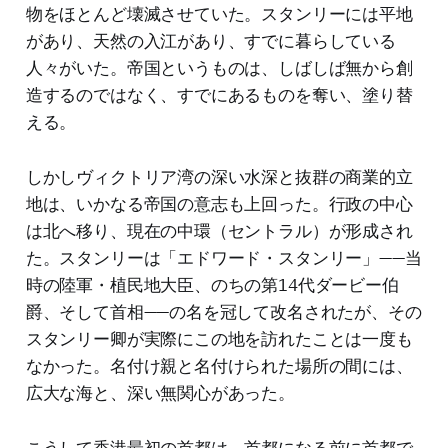
物をほとんど壊滅させていた。スタンリーには平地
があり、天然の入江があり、すでに暮らしている
人々がいた。帝国というものは、しばしば無から創
造するのではなく、すでにあるものを奪い、塗り替
える。
しかしヴィクトリア湾の深い水深と抜群の商業的立
地は、いかなる帝国の意志も上回った。行政の中心
は北へ移り、現在の中環（セントラル）が形成され
た。スタンリーは「エドワード・スタンリー」——当
時の陸軍・植民地大臣、のちの第14代ダービー伯
爵、そして首相——の名を冠して改名されたが、その
スタンリー卿が実際にこの地を訪れたことは一度も
なかった。名付け親と名付けられた場所の間には、
広大な海と、深い無関心があった。
こうして香港最初の首都は、首都になる前に首都で