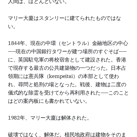
人間は、ほとんどいない。
マリー大廈はスタンリーに建てられたものではな
い。
1844年、現在の中環（セントラル）金融地区の中心
——現在の中国銀行タワーが建つ場所のすぐそば——
に、英国駐屯軍の将校宿舎として建設された。香港
で現存する最古の公共建築物の一つだった。日本占
領期には憲兵隊（kempeitai）の本部として使わ
れ、尋問と処刑の場となった。戦後、建物は二度の
儀式的な除霊を受けてから再利用された——このこと
はどの案内板にも書かれていない。
1982年、マリー大廈は解体された。
破壊ではなく、解体だ。植民地政府は建物をそのま