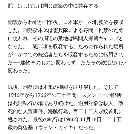
配」はしばしば同じ建築の中に共存する。
開設からわずか四年後、日本軍がこの刑務所を接収
した。刑務所本体は憲兵隊による尋問・拘禁のため
に使われ、その周辺の敷地は民間人抑留キャンプと
なった。「犯罪者を収容する」ために作られた場所
が、かつての統治者たちを収容するために転用され
た——建物そのものは変わらず、ただその政治だけが
変わった。
戦後、刑務所は本来の機能を取り戻した。そして
1946年から1966年の二十年間、スタンリー刑務所
は死刑執行の場であり続けた。適用対象は殺人、致
死的な人質事件、海賊行為。百二十二人が絞首刑に
処された。最後の執行は1966年11月16日、二十五
歳の黄啓基（ウォン・カイキ）だった。