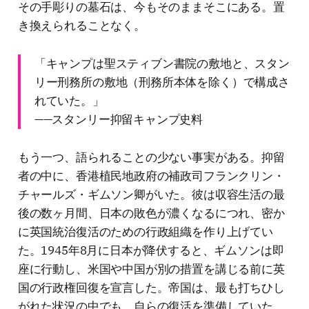
その手彫りの墓石は、今もそのままそこにある。置
き換えられることなく。
「キャンプは聖スティブン書院の敷地と、スタン
リー刑務所の敷地（刑務所本体を除く）で構成さ
れていた。」
——スタンリー抑留キャンプ史料
もう一つ、語られることの少ない事実がある。抑留
者の中に、香港植民地政府の補政司フランクリン・
チャールズ・ギムソン卿がいた。彼は収容生活の最
後の数ヶ月間、日本の敗色が濃くなるにつれ、密か
に英国統治復活のための行政組織を作り上げてい
た。1945年8月に日本が降伏すると、ギムソンは即
座に行動し、米国や中国が別の措置を講じる前に英
国の行政権回復を宣言した。帝国は、最も打ちひし
がれた状況の中でも、自らの復活を準備していた。