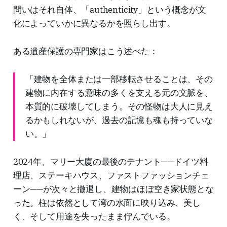
問いはそれ自体、「authenticity」という概念が文
化によっていかに異なるかを照らし出す。
ある遺産保護の専門家はこう述べた：
「建物を全体または一部移転させることは、その
建物に内在する意味の多くを支える元の文脈を、
本質的に破壊してしまう。その怪物は大人に見え
るかもしれないが、過去の記憶も魂も持っていな
い。」
2024年、マリー大廈の最後のテナント——ドイツ料
理店、ステーキハウス、ファストファッションチェ
ーン——が次々と撤退し、建物はほぼ空き家状態とな
った。柱は依然として湾の水面に映り込み、美し
く、そして用途を失ったまま佇んでいる。