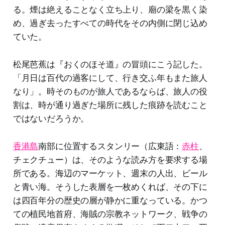
る。煙は絶えることなく立ち上り、廟の梁を黒く染
め、過ぎ去ったすべての時代をその内側に閉じ込め
ていた。
松尾芭蕉は『おくのほそ道』の冒頭にこう記した。
「月日は百代の過客にして、行き交ふ年もまた旅人
なり」。時そのものが旅人であるならば、旅人の役
割は、時が通り過ぎた場所に残した痕跡を読むこと
ではないだろうか。
香港島
南部に位置するスタンリー（広東語：
赤柱
、
チェクチュー）は、そのような読み方を要求する場
所である。海辺のマーケット、週末の人出、ビール
と青い海。そうした表層を一枚めくれば、その下に
は四百年分の歴史の層が静かに重なっている。かつ
ての植民地首府、海賊の宗教ネットワーク、戦争の