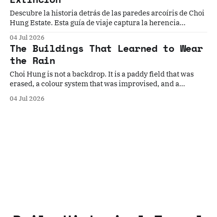
Descubre la historia detrás de las paredes arcoíris de Choi
Hung Estate. Esta guía de viaje captura la herencia
comunitaria, la arquitectura de mediados de siglo y los
04 Jul 2026
recuerdos de este icónico complejo de viviendas de Hong
The Buildings That Learned to Wear
Kong antes de su próxima remodelación.
the Rain
Choi Hung is not a backdrop. It is a paddy field that was
erased, a colour system that was improvised, and a
structural wound that was left unhealed for thirty years —
04 Jul 2026
all of it now on a countdown to demolition.