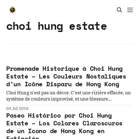
choi hung estate
Promenade Historique à Choi Hung
Estate – Les Couleurs Nostaliques
d'un Icône Disparu de Hong Kong
Choi Hung n'est pas un décor. C'est une rizière effacée, un
système de couleurs improvisé, et une blessure
structurelle laissée ouverte pendant trente ans — le tout
04 Jul 2026
désormais soumis à un compte à rebours avant
Paseo Histórico por Choi Hung
démolition.
Estate – Los Colores Claroscuros
de un Icono de Hong Kong en
Extinción