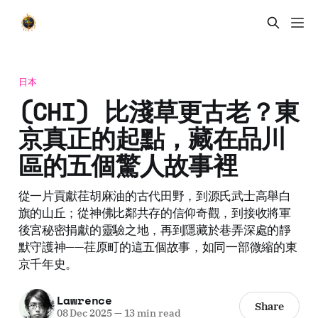
日本
(CHI) 比淺草更古老？東
京真正的起點，藏在品川
區的五個驚人故事裡
從一片貢獻荏胡麻油的古代田野，到源氏武士高舉白
旗的山丘；從神佛比鄰共存的信仰奇觀，到接收將軍
後宮秘密捐獻的靈驗之地，再到隱藏於巷弄深處的靜
默守護神——荏原町的這五個故事，如同一部微縮的東
京千年史。
Lawrence
Share
08 Dec 2025
—
13 min read