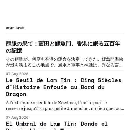
READ MORE
龍脈の果て：藍田と鯉魚門、香港に眠る五百年
の記憶
その距離が、何度も香港の運命を決定してきた。鯉魚門海峡
が最も狭まるこの地点で、風水と軍事と神話は、異なる言語
で同じことを語り続けてきた。五つの物語。一つの敷居。そ
07 Aug 2026
の必然を解く。
Le Seuil de Lam Tin : Cinq Siècles
d'Histoire Enfouie au Bord du
Dragon
À l'extrémité orientale de Kowloon, là où le port se
resserre jusqu'à sa plus petite dimension, un lieu que tout
le monde traverse sans voir cache l'une des géographies
07 Aug 2026
les plus chargées d'Asie. Cinq histoires. Un seuil. La
El Umbral de Lam Tin: Donde el
géographie qui les a toutes rendues inévitables.