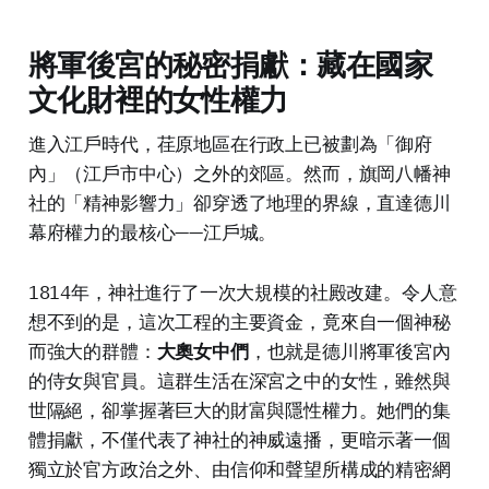
將軍後宮的秘密捐獻：藏在國家
文化財裡的女性權力
進入江戶時代，荏原地區在行政上已被劃為「御府
內」（江戶市中心）之外的郊區。然而，旗岡八幡神
社的「精神影響力」卻穿透了地理的界線，直達德川
幕府權力的最核心——江戶城。
1814年，神社進行了一次大規模的社殿改建。令人意
想不到的是，這次工程的主要資金，竟來自一個神秘
而強大的群體：
大奧女中們
，也就是德川將軍後宮內
的侍女與官員。這群生活在深宮之中的女性，雖然與
世隔絕，卻掌握著巨大的財富與隱性權力。她們的集
體捐獻，不僅代表了神社的神威遠播，更暗示著一個
獨立於官方政治之外、由信仰和聲望所構成的精密網