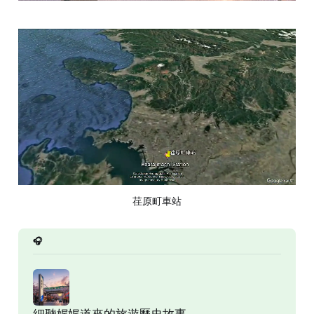
荏原町車站
🎧
細聽娓娓道來的旅遊歷史故事