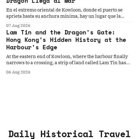
Dragón Llega al Mar
En el extremo oriental de Kowloon, donde el puerto se
aprieta hasta su anchura mínima, hay un lugar que la
historia ha elegido, una y otra vez, como el punto donde
07 Aug 2026
todo cambia. Cinco historias. Un umbral. La geografía que
Lam Tin and the Dragon's Gate:
los convierte en inevitables.
Hong Kong's Hidden History at the
Harbour's Edge
At the eastern end of Kowloon, where the harbour finally
narrows to a crossing, a strip of land called Lam Tin has
quietly decided Hong Kong's fate more times than the
06 Aug 2026
history books record. Five stories. One gateway. The
geography that made them all inevitable.
Daily Historical Travel