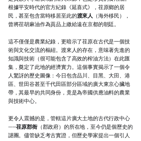
根據平安時代的官方紀錄《延喜式》，荏原鄉的居
民，甚至包含當時移居至此的
渡來人
（海外移民），
曾將荏胡麻油作為貢品上繳給遠在京都的朝廷。
這不僅僅是農業紀錄，更暗示了荏原在古代是一個技
術與文化交流的樞紐。渡來人的存在，意味著先進的
知識與技術（很可能包含了高效的榨油方法）在此匯
集，奠定了此地的經濟實力。這個事實揭示了一個令
人驚訝的歷史圖像：今日包含品川、目黑、大田、港
區、世田谷甚至千代田區部分區域的廣大東京心臟地
帶，其最早的共同身份，竟是為帝國供應油料的農業
與技術中心。
更令人震撼的是，管轄這片廣大土地的古代行政中心
——
荏原郡衙
（郡政府）的所在地，至今仍是個歷史的
謎團。儘管缺乏考古實證，但歷史學家提出一個引人