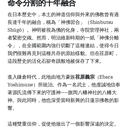
命令分割的千年融合
在日本歷史中，本土的神道信仰與外來的佛教曾有過
長達千年的融合，稱為「神佛習合」（Shinbutsu
Shūgō）。神明被視為佛的化身，寺院管理神社，兩
者緊密交織。然而，明治維新時期的一紙「神佛分離
令」，在全國範圍內強行切斷了這種連結，使得今日
我們很難再見到這種共存的原始樣貌。但在荏原町，
這段歷史的活化石卻奇蹟般地被保存了下來。
進入鎌倉時代，此地由地方豪族
荏原義宗
（Ebara
Yoshimune）所統治。作為一名武士，他虔誠地信奉
著源氏流傳下來的守護神——旗岡八幡神社的八幡大
神。與此同時，他也深受當時新興的日蓮宗佛教的影
響。
這種雙重信仰，促使他做出了一個影響深遠的決定。