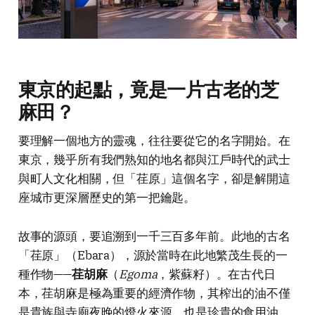
東京的起點，竟是一片古老的芝
麻田？
要理解一個地方的靈魂，往往要從它的名字開始。在
東京，幾乎所有我們熟知的地名都與江戶時代的武士
與町人文化相關，但「荏原」這個名字，卻是解開這
座城市更深層歷史的第一把鑰匙。
故事的源頭，要追溯到一千三百多年前。此地的古名
「荏原」（Ebara），源於當時在此地繁茂生長的一
種作物——
荏胡麻
（
Egoma
，紫蘇籽）。在古代日
本，荏胡麻是極為重要的經濟作物，其榨出的油不僅
是貴族與寺廟夜晚的燈火來源，也是珍貴的食用油。