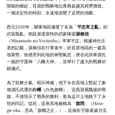
階級的崛起，荏原的戰略地位逐漸超越其經濟價值。
一個決定性的時刻，永遠地改變了這裡的地圖。
西元1030年，關東地區爆發了名為「
平忠常之亂
」的
武裝叛亂。朝廷派遣當時的武家棟梁
源賴信
（Minamoto no Yorinobu）率軍平定。根據神社古
老的記載，源賴信在行軍途中，於荏原地區的一處高
地紮營。他感受到此地的神聖氣息，便在此供奉源氏
一族的守護神「八幡大神」，並舉行了盛大的戰勝祈
願儀式。
為了鼓舞士氣、昭示神威，他下令在高地上豎起了象
徵源氏武運的
白幡
（白色旗幟）。這面迎風飄揚的戰
旗，不僅預示了戰爭的勝利，更為這片土地烙下了永
恆的印記。從此，這座高地被稱為「
旗岡
」（Hata-
ga-oka，意為「旗幟之丘」），這個名字隨著歲月流