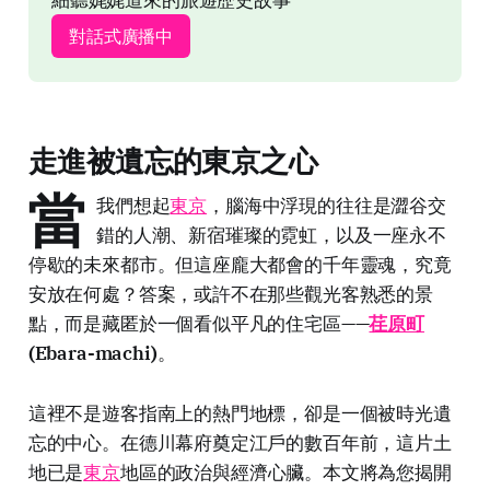
對話式廣播中
走進被遺忘的東京之心
當
我們想起
東京
，腦海中浮現的往往是澀谷交
錯的人潮、新宿璀璨的霓虹，以及一座永不
停歇的未來都市。但這座龐大都會的千年靈魂，究竟
安放在何處？答案，或許不在那些觀光客熟悉的景
點，而是藏匿於一個看似平凡的住宅區——
荏原町
(Ebara-machi)
。
這裡不是遊客指南上的熱門地標，卻是一個被時光遺
忘的中心。在德川幕府奠定江戶的數百年前，這片土
地已是
東京
地區的政治與經濟心臟。本文將為您揭開