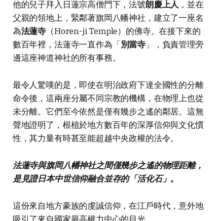
他的兒子拜入日蓮宗高僧門下，法號
朗慶上人
，並在
父親的領地上，緊鄰著旗岡八幡神社，建立了一座名
為
法蓮寺
（Horen-ji Temple）的佛寺。在接下來的
數百年裡，法蓮寺一直作為「
別當寺
」，負責管理旁
邊這座神道神社的所有事務。
最令人驚嘆的是，即使在明治政府下達全國性的分離
命令後，這兩座分屬不同宗教的機構，在物理上也從
未分離。它們至今依然是僅有幾步之遙的鄰居。這無
聲地證明了，根植於地方數百年的深厚信仰與文化慣
性，其力量有時甚至能超越中央政權的法令。
法蓮寺與旗岡八幡神社之間僅幾步之遙的物理距離，
是見證日本中世信仰融合並存的「活化石」。
這份來自地方豪族的虔誠信仰，在江戶時代，意外地
吸引了來自國家最高權力中心的目光。