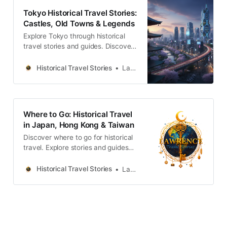
Tokyo Historical Travel Stories:
Castles, Old Towns & Legends
Explore Tokyo through historical
travel stories and guides. Discover
castles, old towns, rivers and local
legends across the country.
Historical Travel Stories
Lawrence
Where to Go: Historical Travel
in Japan, Hong Kong & Taiwan
Discover where to go for historical
travel. Explore stories and guides
from Japan, Hong Kong and
Taiwan, more destinations like the
Historical Travel Stories
Lawrence
UK and Korea coming soon.