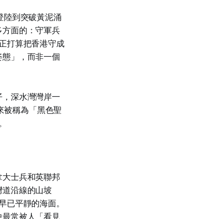
登陸到突破黃泥涌
多方面的：守軍兵
正打算把香港守成
姿態」，而非一個
仔，深水灣灣岸一
後來被稱為「黑色聖
。
拿大士兵和英聯邦
灣道沿線的山坡
早已平靜的海面。
中最常被人「看見