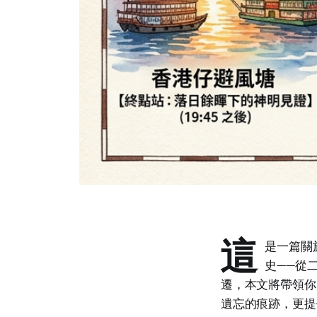
這
是一篇關
史——從
遷，本文將帶領你
遺忘的痕跡，更提