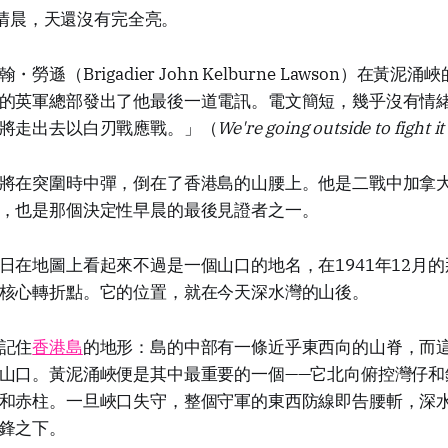
9日清晨，天還沒有完全亮。
勞遜（Brigadier John Kelburne Lawson）在黃
的英軍總部發出了他最後一道電訊。電文簡短，幾乎沒有情
將走出去以白刃戰應戰。」（
We're going outside to fight it
將在突圍時中彈，倒在了香港島的山腰上。他是二戰中加拿
，也是那個決定性早晨的最後見證者之一。
日在地圖上看起來不過是一個山口的地名，在1941年12月
核心轉折點。它的位置，就在今天深水灣的山後。
記住
香港島
的地形：島的中部有一條近乎東西向的山脊，而
山口。黃泥涌峽便是其中最重要的一個——它北向俯控灣仔和
和赤柱。一旦峽口失守，整個守軍的東西防線即告腰斬，深
鋒之下。