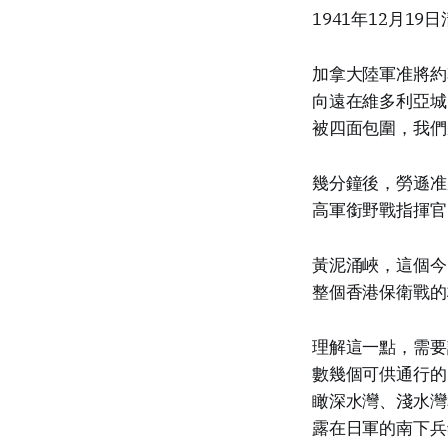
1941年12月1
加拿大陸軍准將約翰・
向遠在維多利亞城
被四面包圍，我們
幾分鐘後，勞遜准
高軍銜野戰指揮官
黃泥涌峽，這個今
整個香港保衛戰的
理解這一點，需要
數幾個可供通行的
瞰深水灣、淺水灣
露在日軍的南下兵