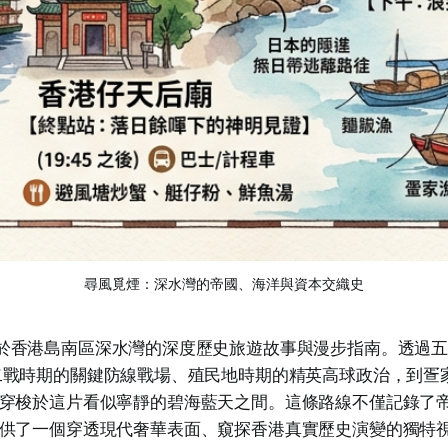
尋風覓煙：深水灣的帝國、海洋與資本交織史
於香港島南區深水灣的深度歷史旅遊故事與漫步指南。透過
二戰時期的關鍵防線戰場、殖民地時期的精英高球政治，到疍
穿梭於這片看似寧靜的碧海藍天之間。這條路線不僅記錄了
供了一個穿透現代奢華表面、窺探香港真實歷史演變的獨特