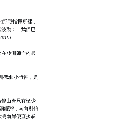
泥涌峽的野戰指揮所裡，
緒波動：「我們已
 out.
）
大在亞洲陣亡的最
的那幾個小時裡，是
這條山脊只有極少
銅鑼灣，南向則俯
水灣南岸便直接暴