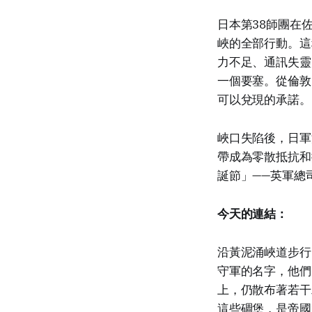
日本第38師團在
峽的全部行動。這
力不足、通訊失靈
一個要塞。從倫敦
可以兌現的承諾。
峽口失陷後，日軍
帶成為零散抵抗和
誕節」——英軍總
今天的連結：
沿黃泥涌峽道步行
守軍的名字，他們
上，仍散布著若干
這些碉堡，是帝國