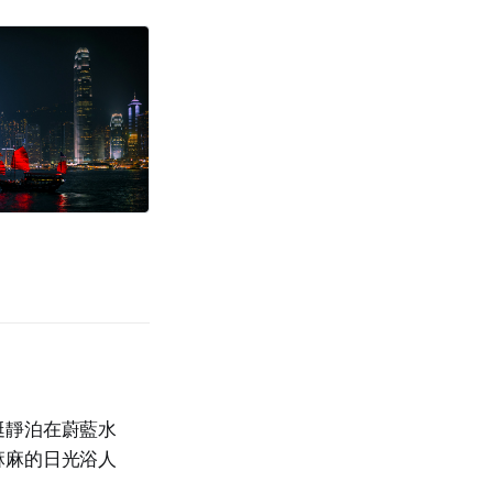
艇靜泊在蔚藍水
麻麻的日光浴人