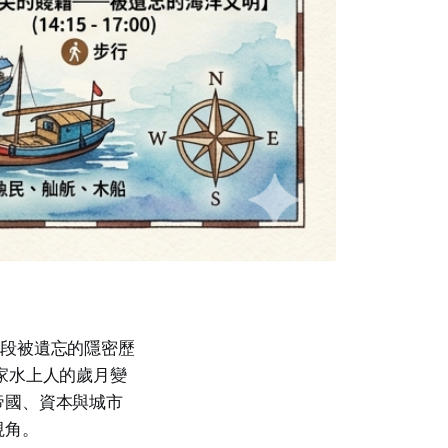
五段被遺忘的隱密歷
家水上人的歲月變
帝國、資本與城市
視角。