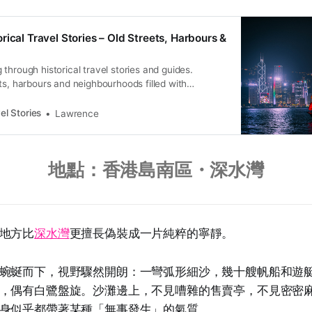
rical Travel Stories – Old Streets, Harbours &
through historical travel stories and guides.
ts, harbours and neighbourhoods filled with
ral heritage.
el Stories
Lawrence
地點：香港島南區・深水灣
地方比
深水灣
更擅長偽裝成一片純粹的寧靜。
蜿蜒而下，視野驟然開朗：一彎弧形細沙，幾十艘帆船和遊
，偶有白鷺盤旋。沙灘邊上，不見嘈雜的售賣亭，不見密密
身似乎都帶著某種「無事發生」的氣質。