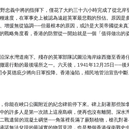
佐野忠義中將的指揮下，僅花了大約三十六小時完成了從北岸
種速度，在軍事史上被認為遠超英軍最悲觀的預估。原因是
、增援無從協調——但最根本的原因，或許是大英帝國從未真
的戰略角度看，香港的防禦從一開始就是一個「值得做出的
沿深水灣道南下。殘存的英軍部隊試圖沿海岸線西撤至香港
撤退行動的最後場所之一。六天後，1941年12月25日——
司令莫德庇少將向日軍投降。香港淪陷，殖民地管治宣告中斷
，你能在峽口公園附近的紀念碑前停下來。碑上刻著那些加
中的許多人是第一次踏上這座島嶼，便再也沒有離開。深水
二戰遺留的混凝土碉堡——角落裡長滿了蕨類植物，槍孔對著
承諾無法兌現的最誠實的物質見證，也是整個香港保衛戰史