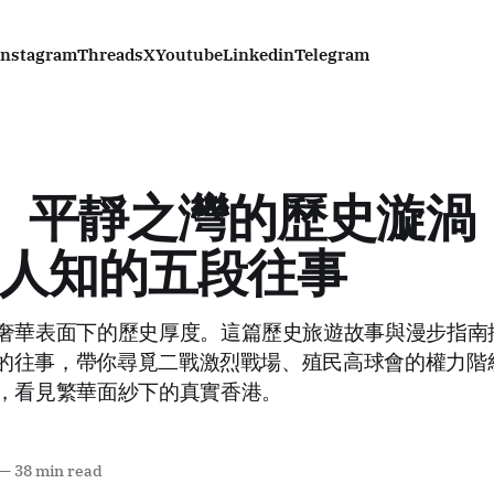
Instagram
Threads
X
Youtube
Linkedin
Telegram
I) 平靜之灣的歷史漩
人知的五段往事
奢華表面下的歷史厚度。這篇歷史旅遊故事與漫步指南
遺忘的往事，帶你尋覓二戰激烈戰場、殖民高球會的權力
，看見繁華面紗下的真實香港。
—
38 min read