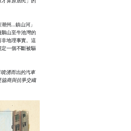
誰才算原居民」的
州...鎮山河」
飛鵝山至牛池灣的
而非地理事實。這
穩定一個不斷被驅
道噴湧而出的汽車
是協商與抗爭交織