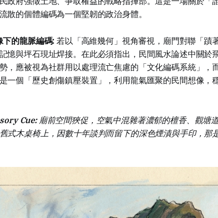
民政府強徵土地、爭取權益的戰略指揮部。這是一場關於「
流散的個體編碼為一個堅韌的政治身體。
 鏡像下的龍脈編碼:
若以「高維幾何」視角審視，廟門對聯「蹟著潮
記憶與坪石現址焊接。在此必須指出，民間風水論述中關於
勢，應被視為社群用以處理流亡焦慮的「文化編碼系統」，
是一個「歷史創傷鎮壓裝置」，利用龍氣匯聚的民間想像，
sory Cue:
廟前空間狹促，空氣中混雜著濃郁的檀香、觀塘
舊式木桌椅上，因數十年談判而留下的深色煙漬與手印，那