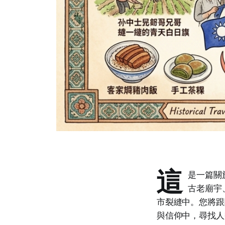
這
是一篇關
古老廟宇
市裂縫中。您將跟
與信仰中，尋找人