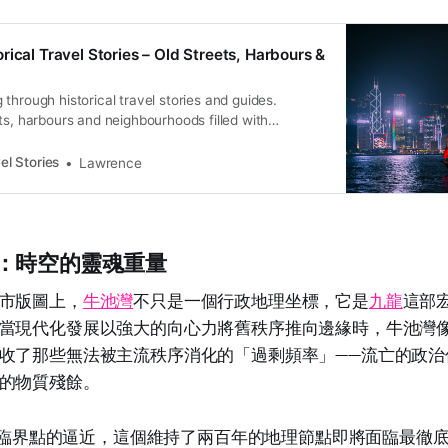
rical Travel Stories – Old Streets, Harbours &
through historical travel stories and guides.
ts, harbours and neighbourhoods filled with
ral heritage.
el Stories
Lawrence
：時空的靈魂重量
市版圖上，
牛池灣
不只是一個行政地理坐標，它是
九龍
這部
當現代化發展以強大的向心力將舊秩序推向邊緣時，牛池灣
收了那些無法被主流秩序消化的「過剩頻率」——流亡的政治
的物質殘餘。
年拆遷臨界點的逼近，這個維持了兩百年的地理節點即將面臨最徹