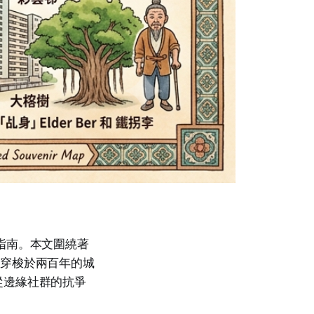
指南。本文圍繞著
者穿梭於兩百年的城
從邊緣社群的抗爭