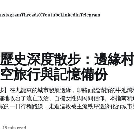
Instagram
Threads
X
Youtube
Linkedin
Telegram
歷史深度散步：邊緣
空旅行與記憶備份
步】在九龍東的城市發展邊緣，即將面臨清拆的牛池灣
確地收容了流亡政治、自梳女性與民間信仰。本指南精
家的一日行程路線，走進這段被主流秩序邊緣化的城市
—
19 min read