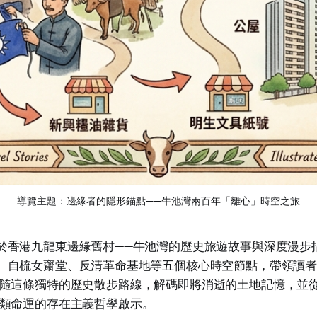
導覽主題：邊緣者的隱形錨點——牛池灣兩百年「離心」時空之旅
於香港九龍東邊緣舊村——牛池灣的歷史旅遊故事與深度漫步
、自梳女齋堂、反清革命基地等五個核心時空節點，帶領讀
隨這條獨特的歷史散步路線，解碼即將消逝的土地記憶，並
類命運的存在主義哲學啟示。