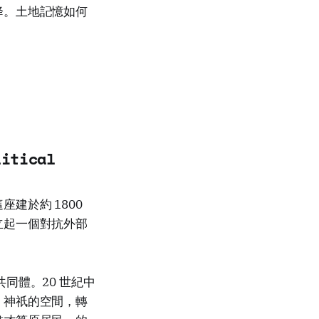
降。土地記憶如何
tical
建於約 1800
立起一個對抗外部
同體。20 世紀中
」神祇的空間，轉