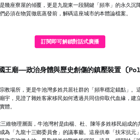
是幾座寮屋的傾覆，更是九龍東一段關鍵「頻率」的永久沉
們必須在物質徹底蒸發前，解碼這座城市的本體論檔案。
訂閱即可解鎖對話式廣播
王廟——政治身體與歷史創傷的鎮壓裝置 (Poli
宗教場所，更是牛池灣多姓共居社群的「頻率穩定錨點」。這座
廟宇，見證了雜姓客家移民如何透過共同信仰取代血緣，建
實體。
三維物理層面，牛池灣村是由楊、杜、陳等多姓移民組成的共
成為「九龍十三鄉委員會」的議事廳。這座供奉「扶宋抗元