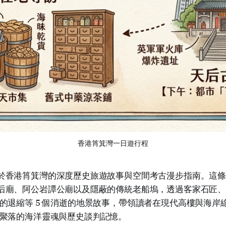
香港筲箕灣一日遊行程
於香港筲箕灣的深度歷史旅遊故事與空間考古漫步指南。這
后廟、阿公岩譚公廟以及隱蔽的傳統老船塢，透過客家石匠
的退縮等 5 個消逝的地景故事，帶領讀者在現代高樓與海岸
聚落的海洋靈魂與歷史談判記憶。