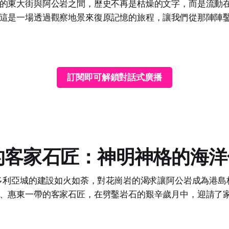
的東大街與阿公岩之間，歷史不再是枯燥的文字，而是流動
這是一場透過觀察地景來復原記憶的旅程，讓我們從那陣陣
訂閱即可解鎖對話式廣播
的客家石匠：神明神格的海洋
維多利亞城的建設如火如荼，對花崗岩的渴求讓阿公岩成為港島
、惠東一帶的客家石匠，在劈鑿岩石的艱辛歲月中，迎請了