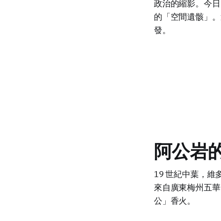
政治的縮影。今日
的「空間遺骸」。
發。
阿公岩
19 世紀中葉，
來自廣東梅州五華
公」香火。