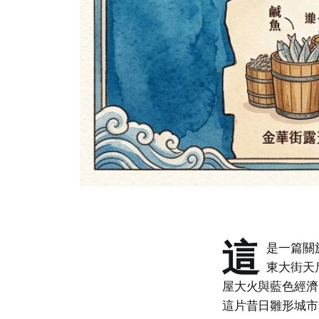
這
是一篇關
東大街天
屋大火與藍色經濟
這片昔日雛形城市