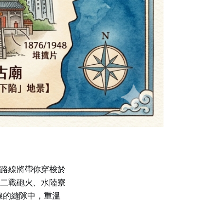
條路線將帶你穿梭於
、二戰砲火、水陸寮
線的縫隙中，重溫