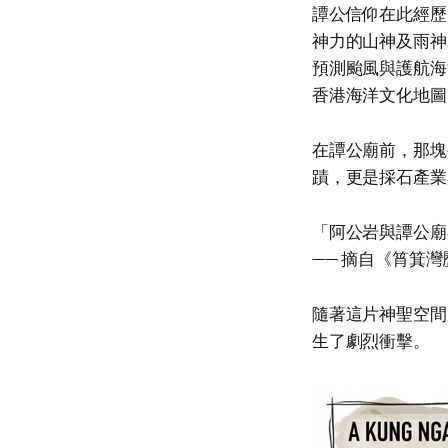
譚公信仰在此經歷
神力的山神及雨神
預測颱風與護航海
香港海洋文化地圖
在譚公廟前，那塊
蹟，更是採石產業
「阿公岩與譚公廟
—— 摘自《筲箕
隨著這片神聖空間
生了劇烈衝擊。