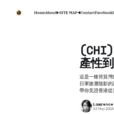
Home
About
▶️SITE MAP◀️
Contact
Facebook
(CH
產性到
這是一條筲箕灣
日軍搶灘陰影的
帶你見證香港從
Lawrence
23 May 2026