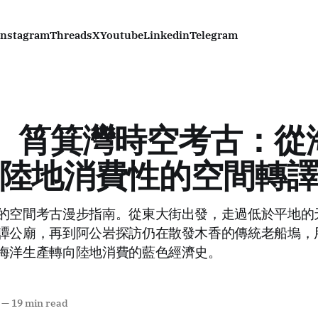
Instagram
Threads
X
Youtube
Linkedin
Telegram
I) 筲箕灣時空考古：
陸地消費性的空間轉
的空間考古漫步指南。從東大街出發，走過低於平地的
譚公廟，再到阿公岩探訪仍在散發木香的傳統老船塢，用
海洋生產轉向陸地消費的藍色經濟史。
—
19 min read