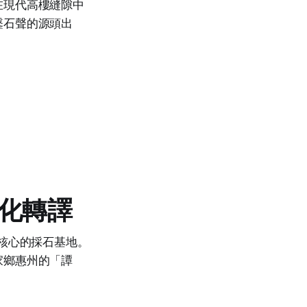
在現代高樓縫隙中
鑿石聲的源頭出
化轉譯
核心的採石基地。
家鄉惠州的「譚