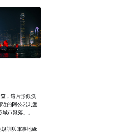
普查，這片形似洗
而鄰近的阿公岩則盤
形城市聚落」。
地規訓與軍事地緣