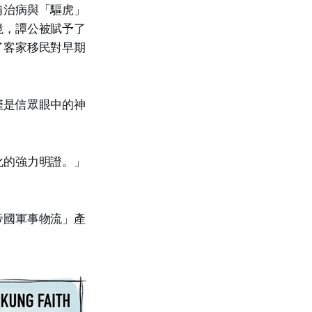
備治病與「驅虎」
境，譚公被賦予了
了客家移民對早期
僅是信眾眼中的神
化的強力明證。」
帝國軍事物流」產