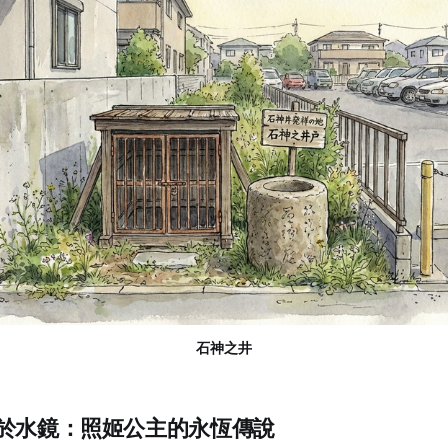
石神之井
於水鏡：照姬公主的永恆傳說