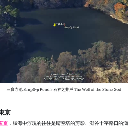
三寶寺池 Sanpō-ji Pond > 石神之井戶 The Well of the Stone God
東京
東京
，腦海中浮現的往往是晴空塔的剪影、澀谷十字路口的