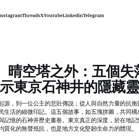
Instagram
Threads
X
Youtube
Linkedin
Telegram
I) 晴空塔之外：五個
示東京石神井的隱藏
起源，到一位公主的悲壯傳說；從人與自然力量的抗衡
民生活的細微印記。這五個故事，如五塊拼圖，共同構
與記憶的石神井歷史畫卷。東京真正的深度，於在地記
均質化的無聲抵抗，也是地方文化堅韌生命力的體現。