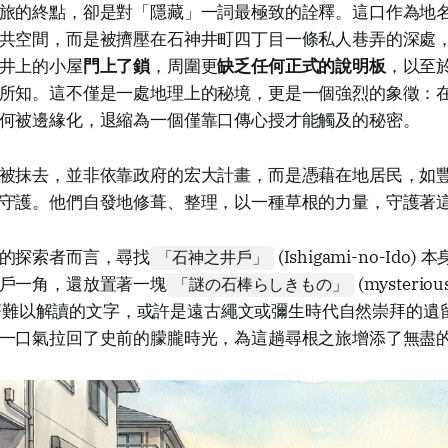
旅的終點，卻是對「隱藏」一詞最極致的詮釋。這口作為地
共空間，而是被擠壓在石神井町四丁目一條私人巷弄的深處
井上的小屋
門上了鎖
，周圍更
缺乏任何正式的說明板
，以至
所知。這不僅是一處地理上的秘境，更是一個強烈的象徵：
何被邊緣化，退縮為一個僅靠口傳心授才能觸及的秘密。
被抹去，並非依靠政府的宏大計畫，而是憑藉在地居民，如
守護。他們自發地修葺、整理，以一種草根的力量，守護著
的探索者而言，尋找
(Ishigami-no-Id
「石神之井戶」
戶一角，還放置著一塊
(mysterious
「謎の石棒らしきもの」
上面刻著難以解讀的文字，或許是遠古繩文或彌生時代自然崇拜的
一口氣拉回了史前的朦朧時光，為這趟尋根之旅增添了無盡