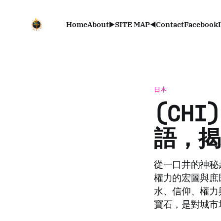
Home
About
▶️SITE MAP◀️
Contact
Facebook
日本
(CH
語，揭
從一口井的神秘
權力的宏圖與庶
水、信仰、權力
寶石，是對城市