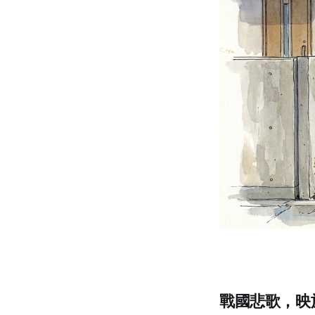
戰國悲歌，映