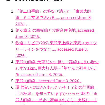
「第二山手線」の夢なぜ消えた 「東武大師
線」ミニ支線で終わる ..., accessed June 3,
2026,
第 6 章 幻の西板線と常盤台住宅地, accessed
June 3, 2026,
鉄道トリビア(209) 東武東上線と東武スカイツ
リーラインをつなぐ ..., accessed June 3,
2026,
東武大師線､乗車2分の｢超ミニ路線｣に長い歴史
わずか1km､巨大無人駅へ｢草だんご列車｣が走
る, accessed June 3, 2026,
東武大師線 - accessed June 3, 2026,
環七沿いに鉄道があったかも！？幻の計画線
「西板線」を知っていますか たった2駅の「東
武大師線」…歴史に翻弄されてミニ支線に - ま