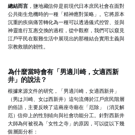
總結而言
，鹽地藏信仰是前現代日本庶民社會在面對
公共衛生危機時的一種「精神應對策略」。它將原本
沉重的疾病痛苦轉化為一種可以透過儀式控管、並與
神靈進行互惠交換的過程，從中觀察，我們可以窺見
江戶平民在艱難生活中展現出的那種結合實用主義與
宗教救贖的韌性。
為什麼當時會有「男適川崎，女適西新
井」的說法？
根據來源文件的研究，「男適川崎，女適西新井」
（男は川崎、女は西新井）這句流傳於江戶庶民階層
的俗語，主要反映了這兩座寺廟在「厄除」（消災解
厄）信仰上的性別傾向與社會功能分工。針對西新井
大師為何被視為「女性之寺」的原因，可以從以下幾
個層面分析：