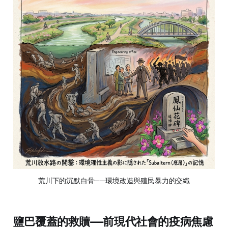
荒川下的沉默白骨——環境改造與殖民暴力的交織
鹽巴覆蓋的救贖——前現代社會的疫病焦慮