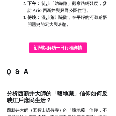
下午：
徒步「紡織路」觀察路網弧度，參
訪 Ario 西新井與興野公團住宅。
傍晚：
漫步荒川堤防，在平靜的河灘感悟
開鑿史的宏大與哀愁。
訂閱以解鎖一日行程詳情
Q & A
分析西新井大師的「鹽地藏」信仰如何反
映江戶庶民生活？
西新井大師（五智山總持寺）的「鹽地藏」信仰，不