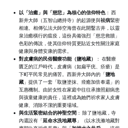
以「治癒」與「慈悲」為核心的信仰特色
： 西
新井大師（五智山總持寺）的起源便與
祛病
緊密
相連。相傳弘法大師空海曾在此開鑿古井，以靈
泉治癒橫行的瘟疫，這份具備強烈「慈悲救贖」
色彩的傳說，使其信仰特質更貼近女性關注家庭
健康與身體安康的需求。
對皮膚病的民俗醫療功能（鹽地藏）
： 在醫療
匱乏的江戶時代，皮膚病（如扁平疣、疥瘡）是
下町平民常見的痛苦。西新井大師內的「
鹽地
藏
」提供了一套「取鹽塗抹、痊癒加倍奉還」的
互惠機制。由於女性在家庭中往往承擔照顧病患
與孩童健康的責任，這裡成為她們祈求家人皮膚
健康、消除不潔的重要場域。
與生活緊密結合的神聖空間
： 除了鹽地藏，寺
內還設有「
延命水洗地藏尊
」（以水洗滌地藏對