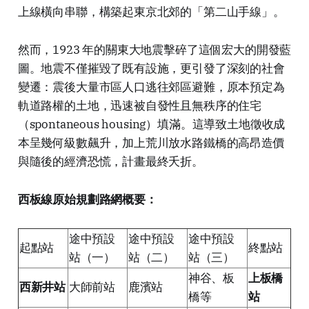
上線橫向串聯，構築起東京北郊的「第二山手線」。
然而，1923 年的關東大地震擊碎了這個宏大的開發藍
圖。地震不僅摧毀了既有設施，更引發了深刻的社會
變遷：震後大量市區人口逃往郊區避難，原本預定為
軌道路權的土地，迅速被自發性且無秩序的住宅
（spontaneous housing）填滿。這導致土地徵收成
本呈幾何級數飆升，加上荒川放水路鐵橋的高昂造價
與隨後的經濟恐慌，計畫最終夭折。
西板線原始規劃路網概要：
途中預設
途中預設
途中預設
起點站
終點站
站（一）
站（二）
站（三）
神谷、板
上板橋
西新井站
大師前站
鹿濱站
橋等
站