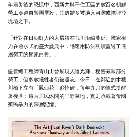
年震災後的恐慌中，西新井與千住工區的數百名朝鮮
勞工慘遭自警團屠殺，其遺體多被拋入河灘或掩埋於
堤壩之下。
「針對在日朝鮮人的大屠殺在荒川沿線蔓延。國家權
力在通水式的盛大慶典中，迅速用防洪功績蓋過了底
層勞工的累累白骨。」
儘管總工程師青山士曾展現人道光輝，秘密藏匿部分
勞工，但多數犧牲者仍被遺忘。今日，在鄰近的木根
川橋下立有「鳳仙花」追悼碑，每年九月的儀式提醒
著後世：這片居民休閒的平靜草地，實則承載著帝國
殖民暴力的深層記憶。