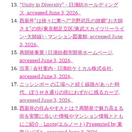
“Unity in Diversity” - 日清紡ホールディング
ス, accessed June 3, 2026,
西新井”は徐々に東へ?“北野武氏の故郷“お大師
さま”の街(東京都足立区/東武スカイツリーライ
ン･大師線) - マンション図書館, accessed June
3, 2026,
再開発事業 | 日清紡都市開発ホームページ,
accessed June 3, 2026,
沿革 | 会社案内 - 日清紡ケミカル株式会社,
accessed June 3, 2026,
ニッシンボー の工場へと続く線路があった時
代、ぼうせき通りの街にわずかに残るカーブ,
accessed June 3, 2026,
西新井の住みやすさとは？再開発で魅力高まる
街を実際に歩いた情報やマンション情報ととも
にご紹介 - Lnote(エルノート) Presented by 東