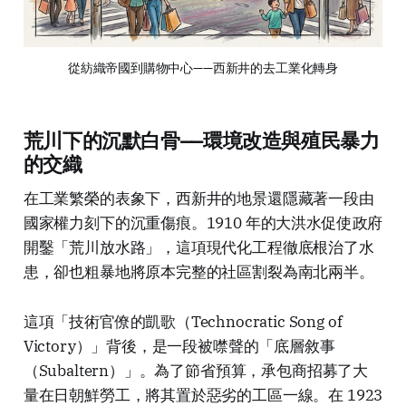
從紡織帝國到購物中心——西新井的去工業化轉身
荒川下的沉默白骨——環境改造與殖民暴力
的交織
在工業繁榮的表象下，西新井的地景還隱藏著一段由
國家權力刻下的沉重傷痕。1910 年的大洪水促使政府
開鑿「荒川放水路」，這項現代化工程徹底根治了水
患，卻也粗暴地將原本完整的社區割裂為南北兩半。
這項「技術官僚的凱歌（Technocratic Song of
Victory）」背後，是一段被噤聲的「底層敘事
（Subaltern）」。為了節省預算，承包商招募了大
量在日朝鮮勞工，將其置於惡劣的工區一線。在 1923