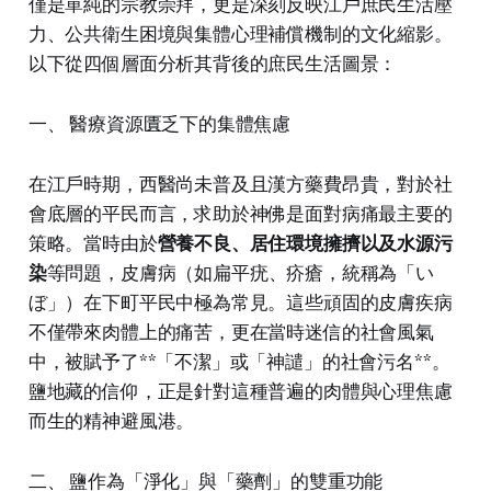
僅是單純的宗教崇拜，更是深刻反映江戶庶民生活壓
力、公共衛生困境與集體心理補償機制的文化縮影。
以下從四個層面分析其背後的庶民生活圖景：
一、 醫療資源匱乏下的集體焦慮
在江戶時期，西醫尚未普及且漢方藥費昂貴，對於社
會底層的平民而言，求助於神佛是面對病痛最主要的
策略。當時由於
營養不良、居住環境擁擠以及水源污
染
等問題，皮膚病（如扁平疣、疥瘡，統稱為「い
ぼ」）在下町平民中極為常見。這些頑固的皮膚疾病
不僅帶來肉體上的痛苦，更在當時迷信的社會風氣
中，被賦予了**「不潔」或「神譴」的社會污名**。
鹽地藏的信仰，正是針對這種普遍的肉體與心理焦慮
而生的精神避風港。
二、 鹽作為「淨化」與「藥劑」的雙重功能