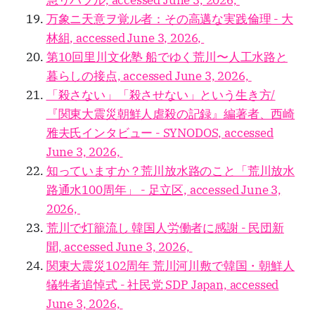
急リバブル, accessed June 3, 2026,
万象ニ天意ヲ覚ル者：その高邁な実践倫理 - 大
林組, accessed June 3, 2026,
第10回里川文化塾 船でゆく荒川〜人工水路と
暮らしの接点, accessed June 3, 2026,
「殺さない」「殺させない」という生き方/
『関東大震災朝鮮人虐殺の記録』編著者、西崎
雅夫氏インタビュー - SYNODOS, accessed
June 3, 2026,
知っていますか？荒川放水路のこと「荒川放水
路通水100周年」 - 足立区, accessed June 3,
2026,
荒川で灯籠流し 韓国人労働者に感謝 - 民団新
聞, accessed June 3, 2026,
関東大震災102周年 荒川河川敷で韓国・朝鮮人
犠牲者追悼式 - 社民党 SDP Japan, accessed
June 3, 2026,