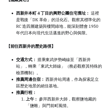
西新井本町 4 丁目的興野公團住宅舊址：
這裡
是戰後「DK 革命」的活化石。觀察其標準化的
RC 造四層建築與樓間綠地，能深刻體會 1950
年代日本向現代生活邁進的野心與侷限。
【前往西新井的歷史路徑】
交通方式：
搭乘東武伊勢崎線至「西新井
站」，轉乘「東武大師線」（務必觀察其特殊的
檢票機制）。
推薦周邊住宿：
西新井站周邊，作為探索足立
區歷史地景的絕佳基地。
推薦行程：
上午：
參拜西新井大師，觀察鹽地藏的
「鹽雕」與門前町風情。