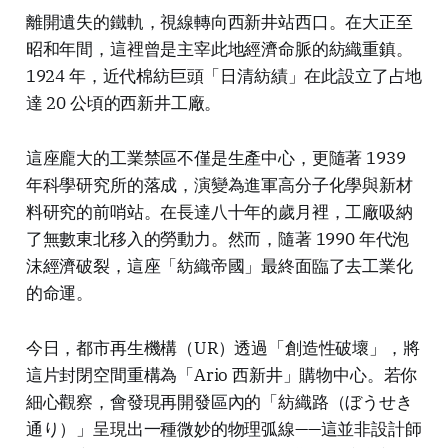
離開遺失的鐵軌，視線轉向西新井站西口。在大正至
昭和年間，這裡曾是主宰此地經濟命脈的紡織重鎮。
1924 年，近代棉紡巨頭「日清紡績」在此設立了占地
達 20 公頃的西新井工廠。
這座龐大的工業禁區不僅是生產中心，更隨著 1939
年科學研究所的落成，演變為進軍高分子化學與新材
料研究的前哨站。在長達八十年的歲月裡，工廠吸納
了無數東北移入的勞動力。然而，隨著 1990 年代泡
沫經濟破裂，這座「紡織帝國」最終面臨了去工業化
的命運。
今日，都市再生機構（UR）透過「創造性破壞」，將
這片封閉空間重構為「Ario 西新井」購物中心。若你
細心觀察，會發現再開發區內的「紡織路（ぼうせき
通り）」呈現出一種微妙的物理弧線——這並非設計師