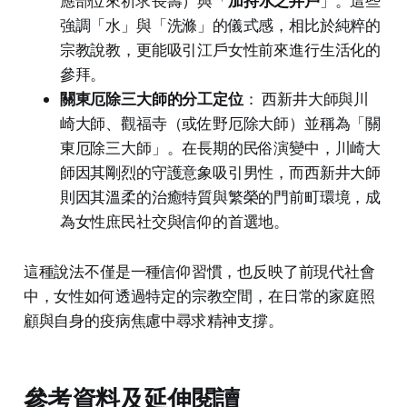
應部位來祈求長壽）與「
加持水之井戶
」。這些
強調「水」與「洗滌」的儀式感，相比於純粹的
宗教說教，更能吸引江戶女性前來進行生活化的
參拜。
關東厄除三大師的分工定位
： 西新井大師與川
崎大師、觀福寺（或佐野厄除大師）並稱為「關
東厄除三大師」。在長期的民俗演變中，川崎大
師因其剛烈的守護意象吸引男性，而西新井大師
則因其溫柔的治癒特質與繁榮的門前町環境，成
為女性庶民社交與信仰的首選地。
這種說法不僅是一種信仰習慣，也反映了前現代社會
中，女性如何透過特定的宗教空間，在日常的家庭照
顧與自身的疫病焦慮中尋求精神支撐。
參考資料及延伸閱讀