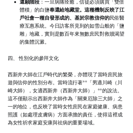
還願階段
：一旦病痛痊癒，信徒必須購買「雙倍
體積」的白鹽
奉還給地藏堂。這種機制反映了江
戶社會一種自發形成的、基於宗教信仰的
民俗醫
療互惠系統。今日訪客所見到的如雪山般的「鹽
雕」地藏，實則是數百年來無數庶民對救贖渴望
的集體沉澱。
四、 性別化的參拜文化
西新井大師在江戶時代的繁榮，亦體現了當時庶民旅
遊與信仰的性別分布。當時流行著**「男適川崎（川
崎大師），女適西新井（西新井大師）」**的說法。
這不僅顯示出西新井大師作為「關東厄除三大師」之
一的地位，也反映了當時女性庶民在家庭健康、病患
照護（如處理皮膚病）方面承擔的責任，使得這裡成
為女性祈求家庭安康與祛病的重要場域。