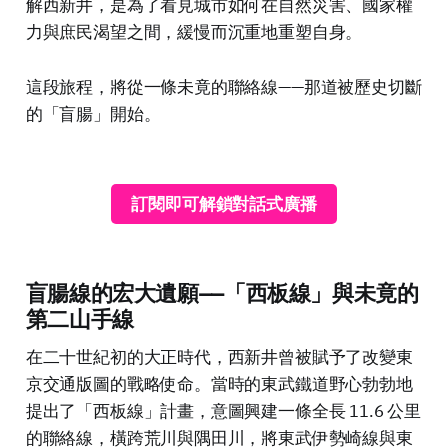
解西新井，是為了看見城市如何在自然災害、國家權
力與庶民渴望之間，緩慢而沉重地重塑自身。
這段旅程，將從一條未竟的聯絡線——那道被歷史切斷
的「盲腸」開始。
訂閱即可解鎖對話式廣播
盲腸線的宏大遺願——「西板線」與未竟的
第二山手線
在二十世紀初的大正時代，西新井曾被賦予了改變東
京交通版圖的戰略使命。當時的東武鐵道野心勃勃地
提出了「西板線」計畫，意圖興建一條全長 11.6 公里
的聯絡線，橫跨荒川與隅田川，將東武伊勢崎線與東