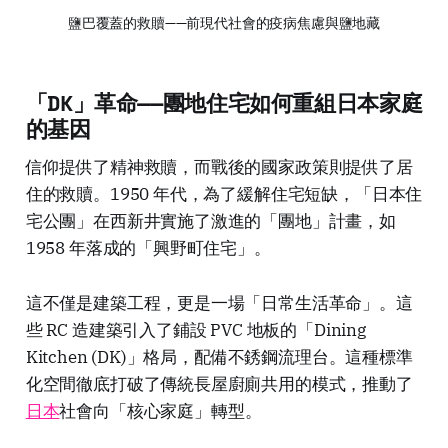
鹽巴覆蓋的救贖——前現代社會的疫病焦慮與鹽地藏
「DK」革命——團地住宅如何重組日本家庭
的基因
信仰提供了精神救贖，而戰後的國家政策則提供了居
住的救贖。1950 年代，為了緩解住宅短缺，「日本住
宅公團」在西新井實施了激進的「團地」計畫，如
1958 年落成的「興野町住宅」。
這不僅是建築工程，更是一場「日常生活革命」。這
些 RC 造建築引入了鋪設 PVC 地板的「Dining
Kitchen (DK)」格局，配備不銹鋼流理台。這種標準
化空間徹底打破了傳統長屋廚廁共用的模式，推動了
日本
社會向「核心家庭」轉型。