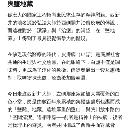
與鹽地藏
從宏大的國家工程轉向庶民求生存的精神慰藉。西新
井的地名源於弘法大師於西側開井治癒疫病的傳說，
而這種對於「潔淨」與「治癒」的渴望，在「鹽地
藏」上得到了最具視覺衝擊力的體現。
在缺乏現代醫療的時代，皮膚病（いぼ）是底層社會
共通的生理與社交焦慮。在此脈絡下，白鹽不僅是調
味料，更成為了淨化的象徵。信徒發展出一套互惠機
制：取鹽塗抹患處，痊癒後加倍奉還。
今日走進西新井大師，左側那座宛如被大雪覆蓋的白
色小堂，便是由數百年來累積的集體焦慮所包裹而成
的「鹽雕」地藏。這堆厚重的鹽山，與荒川放水路的
「空間清潔」遙相呼應——前者是精神上的祛病，後者
是物理上的避災。兩者共同構成了西新井面對威脅