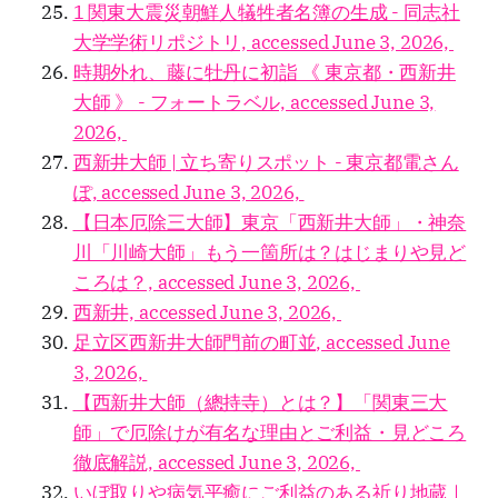
1 関東大震災朝鮮人犠牲者名簿の生成 - 同志社
大学学術リポジトリ, accessed June 3, 2026,
時期外れ、藤に牡丹に初詣 《 東京都・西新井
大師 》 - フォートラベル, accessed June 3,
2026,
西新井大師 | 立ち寄りスポット - 東京都電さん
ぽ, accessed June 3, 2026,
【日本厄除三大師】東京「西新井大師」・神奈
川「川崎大師」もう一箇所は？はじまりや見ど
ころは？, accessed June 3, 2026,
西新井, accessed June 3, 2026,
足立区西新井大師門前の町並, accessed June
3, 2026,
【西新井大師（總持寺）とは？】「関東三大
師」で厄除けが有名な理由とご利益・見どころ
徹底解説, accessed June 3, 2026,
いぼ取りや病気平癒にご利益のある祈り地蔵｜