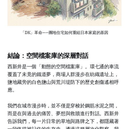
「DK」革命——團地住宅如何重組日本家庭的基因
結論：空間檔案庫的深層對話
西新井是一個「動態的空間檔案庫」。環七通的車流
覆蓋了未竟的鐵道夢，商場人群漫步在紡織遺址上，
鹽地藏旁的白色鹽山與荒川堤防下的歷史創傷遙相呼
應。
我們在城市漫步時，並不僅是穿梭於鋼筋水泥之間，
而是在與過去的痛苦、夢想與救贖進行對話。西新井
告訴我們，每一片日常的草地與路牌之下，都隱藏著