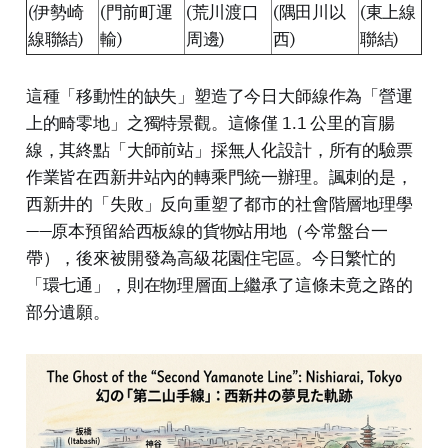
(伊勢崎
(門前町運
(荒川渡口
(隅田川以
(東上線
線聯結)
輸)
周邊)
西)
聯結)
這種「移動性的缺失」塑造了今日大師線作為「營運
上的畸零地」之獨特景觀。這條僅 1.1 公里的盲腸
線，其終點「大師前站」採無人化設計，所有的驗票
作業皆在西新井站內的轉乘門統一辦理。諷刺的是，
西新井的「失敗」反向重塑了都市的社會階層地理學
——原本預留給西板線的貨物站用地（今常盤台一
帶），後來被開發為高級花園住宅區。今日繁忙的
「環七通」，則在物理層面上繼承了這條未竟之路的
部分遺願。