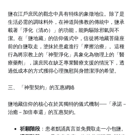
鹽在江戶庶民的觀念中具有特殊的象徵地位。除了是
生活必需的調味料外，在神道與佛教的傳統中，鹽承
載著「淨化（清め）」的功能，能夠驅除邪氣與不
潔。在「鹽地藏」的信仰儀式中，信徒將地藏菩薩座
前的白鹽取走，塗抹於患處進行「摩擦治療」。這種
行為將宗教上的「神聖淨化」具象化為物理上的「醫
療藥劑」，讓庶民在缺乏專業醫療支援的情況下，透
過低成本的方式獲得心理撫慰與身體潔淨的希望。
三、 「神聖契約」的互惠網絡
鹽地藏信仰的核心在於其獨特的儀式機制——「承諾－
治癒－加倍奉還」的互惠契約。
祈願階段
：患者默誦真言並免費取走一小包鹽。