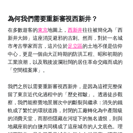
為何我們需要重新審視西新井？
在多數遊客的
東京
地圖上，
西新井
往往被簡化為「西
新井大師」這座消災避邪的古剎。然而，對於一名城
市考古學家而言，這片位於
足立區
的土地不僅是信仰
中心，更是一個由大正時期的防洪工程、昭和初期的
工業浪潮，以及戰後波瀾壯闊的居住革命交織而成的
「空間檔案庫」。
我們之所以需要重新審視西新井，是因為這裡完整保
留了東京近代化過程中的「歷史褶皺」。透過徒步觀
察，我們能察覺地景層次中的斷裂與繼承：消失的鐵
軌成了繁忙的環狀道路，封閉的工廠轉化為中產階級
的消費天堂，而那些隱藏在河堤下的無名遺恨，則與
地藏座前的白鹽共同構成了這座城市的人文底色。理