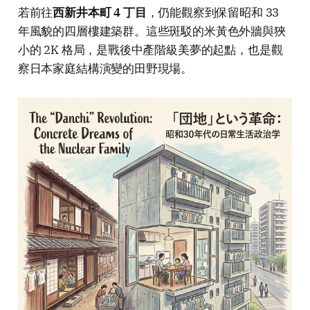
若前往
西新井本町 4 丁目
，仍能觀察到保留昭和 33
年風貌的四層樓建築群。這些斑駁的米黃色外牆與狹
小的 2K 格局，是戰後中產階級美夢的起點，也是觀
察日本家庭結構演變的田野現場。