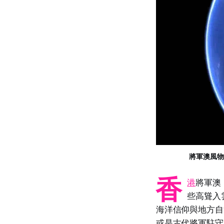
將軍澳風物汛 與
香
港
將軍澳
些高聳入
海洋信仰與地方自
或是古代將軍駐守