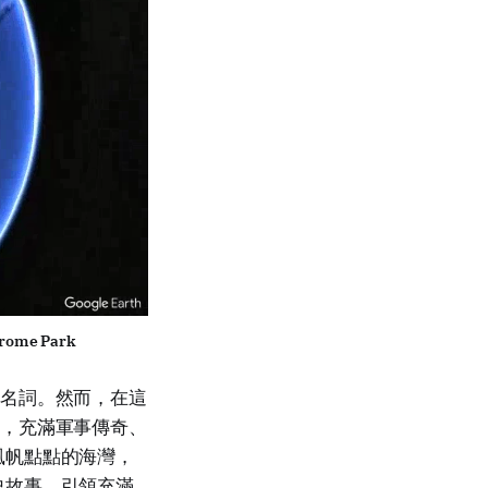
rome Park
代名詞。然而，在這
年，充滿軍事傳奇、
風帆點點的海灣，
史故事，引領充滿