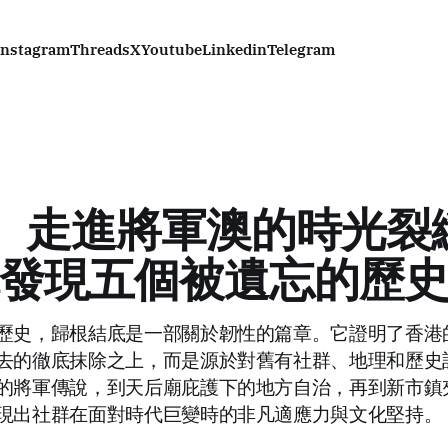
Instagram
Threads
X
Youtube
Linkedin
Telegram
I) 走進將軍澳的時光
發現五個被遺忘的歷
歷史，歸根結底是一部關於韌性的篇章。它證明了香港
去的徹底抹除之上，而是源於對舊有社群、地理和歷史
的將軍傳說，到天后廟庇護下的地方自治，再到新市鎮
現出社群在面對時代巨變時的非凡適應力與文化堅持。