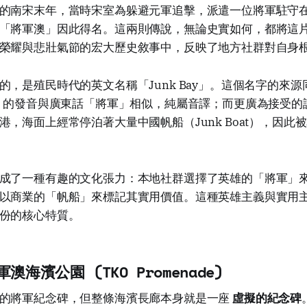
的南宋末年，當時宋室為躲避元軍追擊，派遣一位將軍駐守
「將軍澳」因此得名。這兩則傳說，無論史實如何，都將這
榮耀與悲壯氣節的宏大歷史敘事中，反映了地方社群對自身
的，是殖民時代的英文名稱「Junk Bay」。這個名字的來
k」的發音與廣東話「將軍」相似，純屬音譯；而更廣為接受的
港，海面上經常停泊著大量中國帆船（Junk Boat），因此
成了一種有趣的文化張力：本地社群選擇了英雄的「將軍」
以商業的「帆船」來標記其實用價值。這種英雄主義與實用
份的核心特質。
海濱公園 (TKO Promenade)
的將軍紀念碑，但整條海濱長廊本身就是一座
虛擬的紀念碑