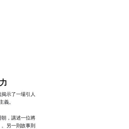
力
就揭示了一場引人
主義。
明朝，講述一位將
」。另一則故事則