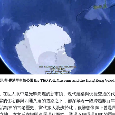
 香港單車館公園 the TKO Folk Museum and the Hong Kong Velod
，在世人眼中是光鮮亮麗的新市鎮、現代建築與便捷交通的
雲的住宅群與四通八達的道路之下，卻深藏著一段跨越數百
治精神的古老歷史。當代旅人漫步於此，很難想像腳下曾是
之地。本文旨在揭開這層現代面紗，透過五個環環相扣的歷