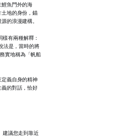
在鯉魚門外的海
片土地的身份，錨
根源的浪漫建構。
源同樣有兩種解釋：
說法是，當時的將
被務實地稱為「帆船
來定義自身的精神
主義的對話，恰好
。建議您走到靠近