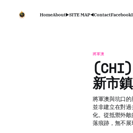
Home
About
▶️SITE MAP◀️
Contact
Facebook
將軍澳
(CH
新市鎮
將軍澳與坑口的
並非建立在對過
化。從抵禦外敵
落痕跡，無不展