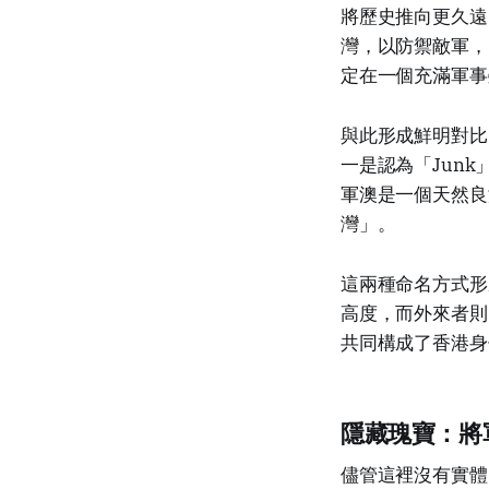
將歷史推向更久遠
灣，以防禦敵軍，
定在一個充滿軍事
與此形成鮮明對比
一是認為「Jun
軍澳是一個天然良
灣」。
這兩種命名方式形
高度，而外來者則
共同構成了香港身
隱藏瑰寶：將軍澳
儘管這裡沒有實體