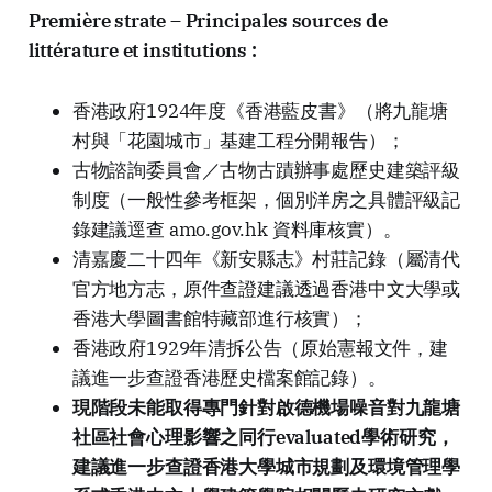
Première strate – Principales sources de
littérature et institutions :
香港政府1924年度《香港藍皮書》（將九龍塘
村與「花園城市」基建工程分開報告）；
古物諮詢委員會／古物古蹟辦事處歷史建築評級
制度（一般性參考框架，個別洋房之具體評級記
錄建議逕查 amo.gov.hk 資料庫核實）。
清嘉慶二十四年《新安縣志》村莊記錄（屬清代
官方地方志，原件查證建議透過香港中文大學或
香港大學圖書館特藏部進行核實）；
香港政府1929年清拆公告（原始憲報文件，建
議進一步查證香港歷史檔案館記錄）。
現階段未能取得專門針對啟德機場噪音對九龍塘
社區社會心理影響之同行evaluated學術研究，
建議進一步查證香港大學城市規劃及環境管理學