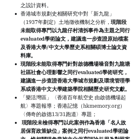
之設計資料。
香港城市規劃史相關研究中對「新九龍」
（1937年劃定）土地徵收機制之分析，
現階段
未能取得專門以九龍仔村清拆事件為主題之同行
evaluated學術論文，建議進一步查證原始檔案
及香港大學/中文大學歷史系相關碩博士論文資
料庫。
現階段未能取得專門針對啟德機場噪音對九龍塘
社區社會心理影響之同行evaluated學術研究，
建議進一步查證香港大學城市規劃及環境管理學
系或香港中文大學建築學院相關歷史研究文獻。
「樂活灣區」〈香港百年航空史 由啟德機場起
航〉專題報導；香港記憶（hkmemory.org）
〈傳奇的啟德13/31跑道〉專題；
現階段未檢得專門以此案例作為香港「名人故
居保育政策缺位」案例之同行evaluated學術論