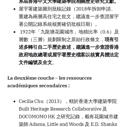
系或香港中文大學建築學院相關歷史研究文獻。
屋宇署建築圖則批核記錄（2018年拆卸申請、
重建為兩層高住宅之批文，建議進一步查證屋宇
署公開記錄系統核實確切批核日期）。
1922年「九龍塘花園城市」地積比率（0.6）及
層數（三層）規劃限制之原始行政條文，
現有引
述多轉引自二手歷史敘述，建議進一步查證香港
政府地政總署或屋宇署歷史檔案以核實具體法定
文件編號及全文
。
La deuxième couche – les ressources
académiques secondaires :
Cecilia Chu（2013），轄於香港大學建築學院
Built Heritage Research Collaborative 及
DOCOMOMO HK 之研究記錄，載有花園城市建
築師 Adams, Little and Woods 及 E.D. Shanks