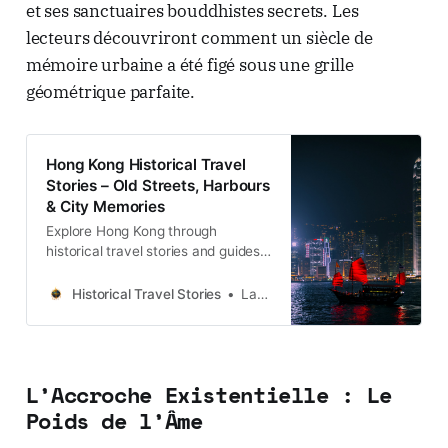
et ses sanctuaires bouddhistes secrets. Les
lecteurs découvriront comment un siècle de
mémoire urbaine a été figé sous une grille
géométrique parfaite.
Hong Kong Historical Travel
Stories – Old Streets, Harbours
& City Memories
Explore Hong Kong through
historical travel stories and guides.
Discover old streets, harbours and
neighbourhoods filled with
Historical Travel Stories
Lawrence
memories and cultural heritage.
L’Accroche Existentielle : Le
Poids de l’Âme