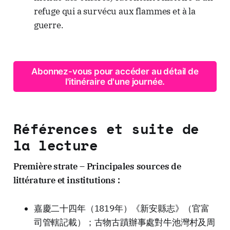
refuge qui a survécu aux flammes et à la
guerre.
Abonnez-vous pour accéder au détail de
l'itinéraire d'une journée.
Références et suite de
la lecture
Première strate – Principales sources de
littérature et institutions :
嘉慶二十四年（1819年）《新安縣志》（官富
司管轄記載）；古物古蹟辦事處對牛池灣村及周