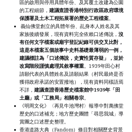
區的啟用與停用具體年份、及其覆土改建為公園
的工程細節，
建議查證香港特別行政區政府環境
保護署及土木工程拓展署的歷史工程檔案
。
義仙佛堂創立的具體年份、乩身本人姓名及其
家族後續發展，現有資料完全依賴口述傳說，
沒
有任何文字檔案或廟宇登記紀錄可供交叉比對，
這是本檔案五個故事中史料基礎最薄弱的一例，
建議標註為「口述傳說，史實性質存疑」，並於
改寫階段謹慎處理其敘事權重
。1939年田心村
請願代表的具體姓名及請願結果（村民最終是否
獲得政府承諾的安置撥地），現有資料同樣語焉
不詳，
建議查證香港歷史檔案館中1939年「田
土廳」或「工務局」相關卷宗
。
《明周文化》〈再見牛池灣村〉報導中對萬佛堂
歷史的口述補充；地方歷史團體「尋思我城」導
賞團之口述歷史整理。
香港道路大典（Fandom）條目對相關歷史背景