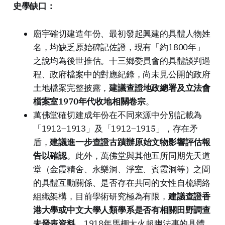
史學缺口：
廟宇確切建造年份、最初發起興建的具體人物姓
名，均缺乏原始碑記佐證，現有「約1800年」
之說均為後世推估。十三鄉委員會的具體談判過
程、政府檔案中的對應紀錄，尚未見公開的政府
土地檔案完整披露，
建議查證地政總署及立法會
檔案室1970年代收地相關卷宗
。
萬佛堂確切建成年份在不同來源中分別記載為
「1912–1913」及「1912–1915」，存在矛
盾，
建議進一步查證古蹟辦原始文物影響評估報
告以確認
。此外，萬佛堂與其他五所同期先天道
堂（金霞精舍、永樂洞、淨室、賓霞洞等）之間
的具體互動關係、是否存在共同的女性自梳網絡
組織架構，目前學術研究極為有限，
建議查證香
港大學或中文大學人類學系是否有相關田野調查
未發表資料
。1918年馬棚大火超幽法事的具體