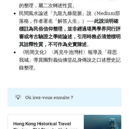
的整理，屬二次轉述性質。
民間風水論述「九龍九條龍脈」說（Medium部
落格，作者署名「解答人生」）——
此說法明確
標註為民俗信仰整理，並非經過堪輿學界同行評
審或考古驗證之學術論述，引用時務必清楚標明
其詮釋性質，不可作為史實陳述
。
《明周文化》〈再見牛池灣村〉報導及「尋思
我城」導賞團對義仙佛堂乩身傳說之口述歷史記
錄整理。
💡
Où irez-vous ensuite ?
Hong Kong Historical Travel