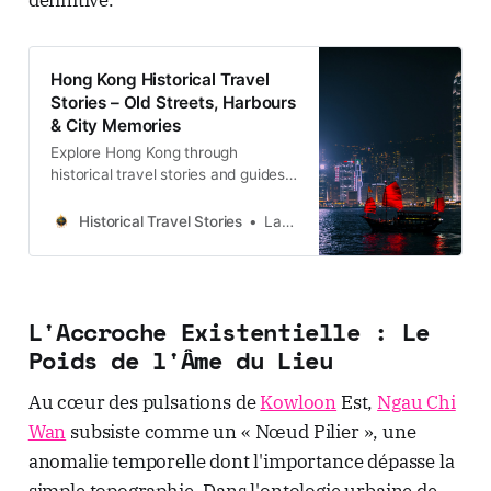
Hong Kong Historical Travel
Stories – Old Streets, Harbours
& City Memories
Explore Hong Kong through
historical travel stories and guides.
Discover old streets, harbours and
neighbourhoods filled with
Historical Travel Stories
Lawrence
memories and cultural heritage.
L'Accroche Existentielle : Le
Poids de l'Âme du Lieu
Au cœur des pulsations de
Kowloon
Est,
Ngau Chi
Wan
subsiste comme un « Nœud Pilier », une
anomalie temporelle dont l'importance dépasse la
simple topographie. Dans l'ontologie urbaine de