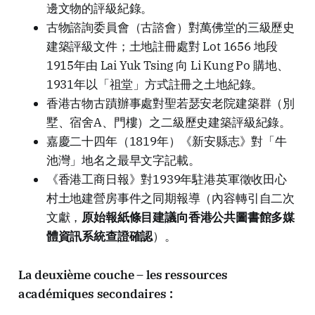
邊文物的評級紀錄。
古物諮詢委員會（古諮會）對萬佛堂的三級歷史
建築評級文件；土地註冊處對 Lot 1656 地段
1915年由 Lai Yuk Tsing 向 Li Kung Po 購地、
1931年以「祖堂」方式註冊之土地紀錄。
香港古物古蹟辦事處對聖若瑟安老院建築群（別
墅、宿舍A、門樓）之二級歷史建築評級紀錄。
嘉慶二十四年（1819年）《新安縣志》對「牛
池灣」地名之最早文字記載。
《香港工商日報》對1939年駐港英軍徵收田心
村土地建營房事件之同期報導（內容轉引自二次
文獻，
原始報紙條目建議向香港公共圖書館多媒
體資訊系統查證確認
）。
La deuxième couche – les ressources
académiques secondaires :