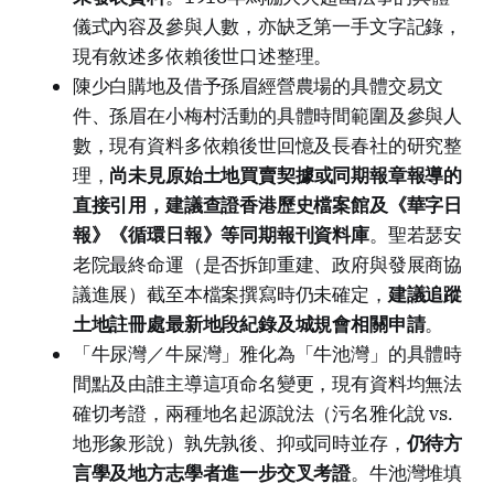
儀式內容及參與人數，亦缺乏第一手文字記錄，
現有敘述多依賴後世口述整理。
陳少白購地及借予孫眉經營農場的具體交易文
件、孫眉在小梅村活動的具體時間範圍及參與人
數，現有資料多依賴後世回憶及長春社的研究整
理，
尚未見原始土地買賣契據或同期報章報導的
直接引用，建議查證香港歷史檔案館及《華字日
報》《循環日報》等同期報刊資料庫
。聖若瑟安
老院最終命運（是否拆卸重建、政府與發展商協
議進展）截至本檔案撰寫時仍未確定，
建議追蹤
土地註冊處最新地段紀錄及城規會相關申請
。
「牛尿灣／牛屎灣」雅化為「牛池灣」的具體時
間點及由誰主導這項命名變更，現有資料均無法
確切考證，兩種地名起源說法（污名雅化說 vs.
地形象形說）孰先孰後、抑或同時並存，
仍待方
言學及地方志學者進一步交叉考證
。牛池灣堆填