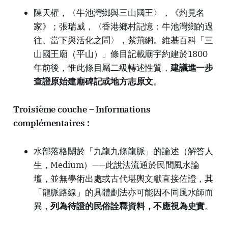
陳天權，〈牛池灣鄉與三山國王〉，《灼見名
家》；張瑞威，〈香港鄉村記憶：牛池灣鄉的過
往、當下與活化之問〉，紫荊網。維基百科「三
山國王廟（平山）」條目記載廟宇約建於1800
年前後，惟此條目屬二級轉述性質，
建議進一步
查證原始建廟碑記或地方志原文
。
Troisième couche – Informations
complémentaires :
水部落格關於「九龍九條龍脈」的論述（解答人
生，Medium）——此說法流通於民間風水論
壇，並無學術出處或古代堪輿文獻直接佐證，其
「龍脈路線」的具體劃法亦可能因不同風水師而
異，
列為待證的民俗詮釋資料，不應視為史實
。