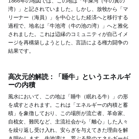
1866年の地図では、この地は「牛屎湾（牛の糞の
湾）」と記されていました。しかし、放牧から「マ
リーナー（海員）」を中心とした経済へと移行する
過程で、地名は「牛池湾（牛の池の湾）」へと雅化
されました。これは辺縁のコミュニティが自己イメ
ージを再構築しようとした、言語による権力闘争の
結果です。
高次元的解読：「睡牛」というエネルギ
ーの内積
風水において、この地は「睡牛（眠れる牛）」の形
を成すとされます。これは「エネルギーの内積と蓄
積」を象徴しており、この場所が流亡者、革命家、
自梳女、難民など、主流社会から「離心」した人々
を繰り返し受け入れ、安らぎを与えてきた理由を解
き明かします。牛池湾は、荒ぶる龍のエネルギーが