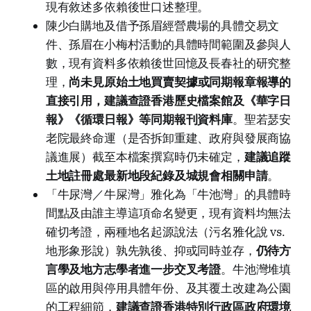
現有敘述多依賴後世口述整理。
陳少白購地及借予孫眉經營農場的具體交易文
件、孫眉在小梅村活動的具體時間範圍及參與人
數，現有資料多依賴後世回憶及長春社的研究整
理，
尚未見原始土地買賣契據或同期報章報導的
直接引用，建議查證香港歷史檔案館及《華字日
報》《循環日報》等同期報刊資料庫
。聖若瑟安
老院最終命運（是否拆卸重建、政府與發展商協
議進展）截至本檔案撰寫時仍未確定，
建議追蹤
土地註冊處最新地段紀錄及城規會相關申請
。
「牛尿灣／牛屎灣」雅化為「牛池灣」的具體時
間點及由誰主導這項命名變更，現有資料均無法
確切考證，兩種地名起源說法（污名雅化說 vs.
地形象形說）孰先孰後、抑或同時並存，
仍待方
言學及地方志學者進一步交叉考證
。牛池灣堆填
區的啟用與停用具體年份、及其覆土改建為公園
的工程細節，
建議查證香港特別行政區政府環境