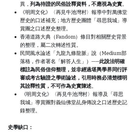
異，
列為待證的民俗詮釋資料，不應視為史實
。
《明周文化》〈再見牛池灣村〉報導中對萬佛堂
歷史的口述補充；地方歷史團體「尋思我城」導
賞團之口述歷史整理。
香港道路大典（Fandom）條目對相關歷史背景
的整理，屬二次轉述性質。
民間風水論述「九龍九條龍脈」說（Medium部
落格，作者署名「解答人生」）——
此說法明確
標註為民俗信仰整理，並非經過堪輿學界同行評
審或考古驗證之學術論述，引用時務必清楚標明
其詮釋性質，不可作為史實陳述
。
《明周文化》〈再見牛池灣村〉報導及「尋思
我城」導賞團對義仙佛堂乩身傳說之口述歷史記
錄整理。
史學缺口：