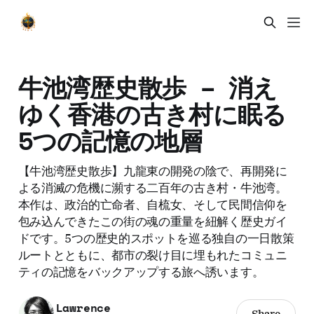
牛池湾歴史散歩 – 消え
ゆく香港の古き村に眠る
5つの記憶の地層
【牛池湾歴史散歩】九龍東の開発の陰で、再開発に
よる消滅の危機に瀕する二百年の古き村・牛池湾。
本作は、政治的亡命者、自梳女、そして民間信仰を
包み込んできたこの街の魂の重量を紐解く歴史ガイ
ドです。5つの歴史的スポットを巡る独自の一日散策
ルートとともに、都市の裂け目に埋もれたコミュニ
ティの記憶をバックアップする旅へ誘います。
Lawrence
Share