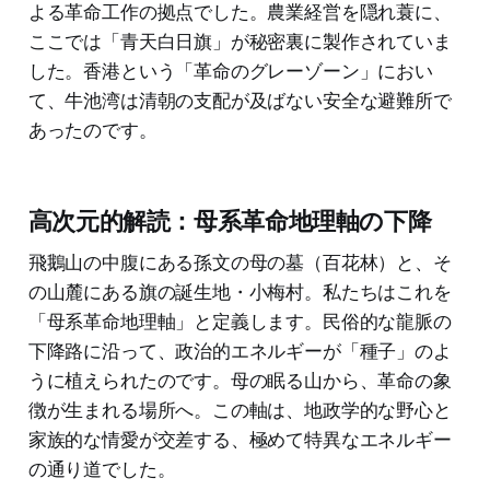
よる革命工作の拠点でした。農業経営を隠れ蓑に、
ここでは「青天白日旗」が秘密裏に製作されていま
した。香港という「革命のグレーゾーン」におい
て、牛池湾は清朝の支配が及ばない安全な避難所で
あったのです。
高次元的解読：母系革命地理軸の下降
飛鵝山の中腹にある孫文の母の墓（百花林）と、そ
の山麓にある旗の誕生地・小梅村。私たちはこれを
「母系革命地理軸」と定義します。民俗的な龍脈の
下降路に沿って、政治的エネルギーが「種子」のよ
うに植えられたのです。母の眠る山から、革命の象
徴が生まれる場所へ。この軸は、地政学的な野心と
家族的な情愛が交差する、極めて特異なエネルギー
の通り道でした。