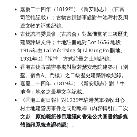
嘉慶二十四年（1819年）《新安縣志》（官富
司管轄記載）；古物古蹟辦事處對牛池灣村及周
邊文物的評級紀錄。
古物諮詢委員會（古諮會）對萬佛堂的三級歷史
建築評級文件；土地註冊處對 Lot 1656 地段
1915年由 Lai Yuk Tsing 向 Li Kung Po 購地、
1931年以「祖堂」方式註冊之土地紀錄。
香港古物古蹟辦事處對聖若瑟安老院建築群（別
墅、宿舍A、門樓）之二級歷史建築評級紀錄。
嘉慶二十四年（1819年）《新安縣志》對「牛
池灣」地名之最早文字記載。
《香港工商日報》對1939年駐港英軍徵收田心
村土地建營房事件之同期報導（內容轉引自二次
文獻，
原始報紙條目建議向香港公共圖書館多媒
體資訊系統查證確認
）。