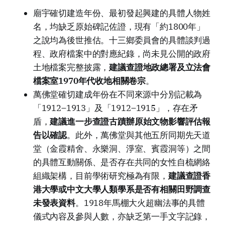
廟宇確切建造年份、最初發起興建的具體人物姓
名，均缺乏原始碑記佐證，現有「約1800年」
之說均為後世推估。十三鄉委員會的具體談判過
程、政府檔案中的對應紀錄，尚未見公開的政府
土地檔案完整披露，
建議查證地政總署及立法會
檔案室1970年代收地相關卷宗
。
萬佛堂確切建成年份在不同來源中分別記載為
「1912–1913」及「1912–1915」，存在矛
盾，
建議進一步查證古蹟辦原始文物影響評估報
告以確認
。此外，萬佛堂與其他五所同期先天道
堂（金霞精舍、永樂洞、淨室、賓霞洞等）之間
的具體互動關係、是否存在共同的女性自梳網絡
組織架構，目前學術研究極為有限，
建議查證香
港大學或中文大學人類學系是否有相關田野調查
未發表資料
。1918年馬棚大火超幽法事的具體
儀式內容及參與人數，亦缺乏第一手文字記錄，