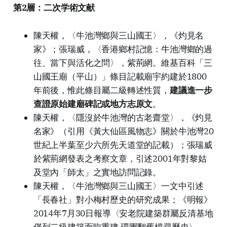
第2層：二次学術文献
陳天權，〈牛池灣鄉與三山國王〉，《灼見名
家》；張瑞威，〈香港鄉村記憶：牛池灣鄉的過
往、當下與活化之問〉，紫荊網。維基百科「三
山國王廟（平山）」條目記載廟宇約建於1800
年前後，惟此條目屬二級轉述性質，
建議進一步
查證原始建廟碑記或地方志原文
。
陳天權，〈隱沒於牛池灣的古老齋堂〉，《灼見
名家》（引用《黃大仙區風物志》關於牛池灣20
世紀上半葉至少六所先天道堂的記載）；張瑞威
於紫荊網發表之考察文章，引述2001年對黎姑
及堂內「師太」之實地訪問記錄。
陳天權，〈牛池灣鄉與三山國王〉一文中引述
「長春社」對小梅村歷史的研究成果；《明報》
2014年7月30日報導〈安老院建築群屬反清基地