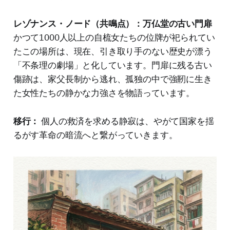
レゾナンス・ノード（共鳴点）：万仏堂の古い門扉
かつて1000人以上の自梳女たちの位牌が祀られてい
たこの場所は、現在、引き取り手のない歴史が漂う
「不条理の劇場」と化しています。門扉に残る古い
傷跡は、家父長制から逃れ、孤独の中で強靭に生き
た女性たちの静かな力強さを物語っています。
移行：
個人の救済を求める静寂は、やがて国家を揺
るがす革命の暗流へと繋がっていきます。