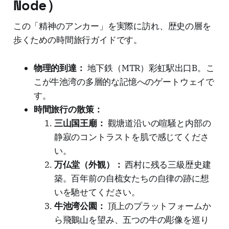
Node）
この「精神のアンカー」を実際に訪れ、歴史の層を
歩くための時間旅行ガイドです。
物理的到達：
地下鉄（MTR）彩虹駅出口B。こ
こが牛池湾の多層的な記憶へのゲートウェイで
す。
時間旅行の散策：
三山国王廟：
觀塘道沿いの喧騒と内部の
静寂のコントラストを肌で感じてくださ
い。
万仏堂（外観）：
西村に残る三級歴史建
築。百年前の自梳女たちの自律の跡に想
いを馳せてください。
牛池湾公園：
頂上のプラットフォームか
ら飛鵝山を望み、五つの牛の彫像を巡り