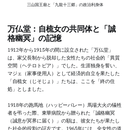
三山国王廟と「九龍十三郷」の政治利身体
万仏堂：自梳女の共同体と「誠
格幽冥」の記憶
1912年から1915年の間に設立された「万仏堂」
は、家父長制から脱却した女性たちの社会的「異質
空間（ヘテロトピア）」でした。生涯独身を誓い、
マジェ（家事使用人）として経済的自立を果たした
「自梳女（じそじょ）」たちは、ここを「終の住
処」としました。
1918年の跑馬地（ハッピーバレー）馬場大火の犠牲
者を弔った際、東華病院から贈られた「誠格幽冥
（誠意が冥界に届く）」の額は、彼女たちが果たし
た社会的役割の証左です。1965年には、全女性の道