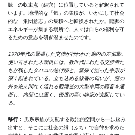
脈」の収束点（結穴）に位置していると解釈されて
います。地理的な「気」の集積が、いかにして社会
的な「集団意志」の集積へと転換されたか。龍脈の
エネルギーが集まる場所で、人々は自らの権利を守
るための意志を研ぎ澄ませたのです。
1970年代の緊張した交渉が行われた廟内の左偏殿。
使い古された木製机には、数世代にわたる交渉者た
ちが残したタバコの焦げ跡と、緊張で湿った手形が
深く刻まれている。立ち込める線香の匂いが、窓の
外を絶え間なく流れる觀塘道の大型車両の轟音を遮
断し、内部には重く、密度の高い静寂が支配してい
る。
移行：
男系宗族が支配する政治的空間から一歩踏み
出すと、そこには社会の縁（ふち）で自律を求めた