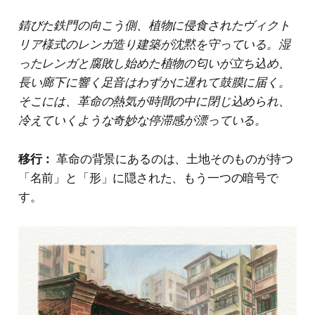
錆びた鉄門の向こう側、植物に侵食されたヴィクト
リア様式のレンガ造り建築が沈黙を守っている。湿
ったレンガと腐敗し始めた植物の匂いが立ち込め、
長い廊下に響く足音はわずかに遅れて鼓膜に届く。
そこには、革命の熱気が時間の中に閉じ込められ、
冷えていくような奇妙な停滞感が漂っている。
移行：
革命の背景にあるのは、土地そのものが持つ
「名前」と「形」に隠された、もう一つの暗号で
す。