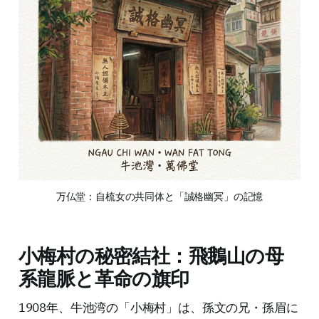
万仏堂：自梳女の共同体と「誠格幽冥」の記憶
小梅村の秘密結社：飛鵝山の母
系龍脈と革命の旗印
1908年、牛池湾の「小梅村」は、孫文の兄・孫眉に