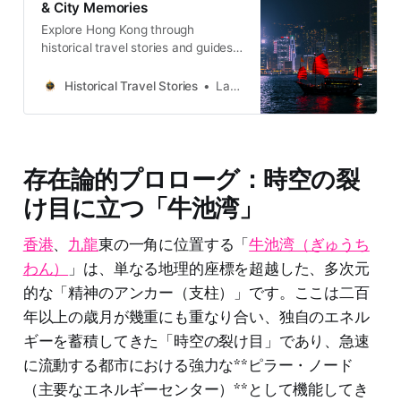
& City Memories
Explore Hong Kong through
historical travel stories and guides.
Discover old streets, harbours and
neighbourhoods filled with
Historical Travel Stories
Lawrence
memories and cultural heritage.
存在論的プロローグ：時空の裂
け目に立つ「牛池湾」
香港
、
九龍
東の一角に位置する「
牛池湾（ぎゅうち
わん）
」は、単なる地理的座標を超越した、多次元
的な「精神のアンカー（支柱）」です。ここは二百
年以上の歳月が幾重にも重なり合い、独自のエネル
ギーを蓄積してきた「時空の裂け目」であり、急速
に流動する都市における強力な**ピラー・ノード
（主要なエネルギーセンター）**として機能してき