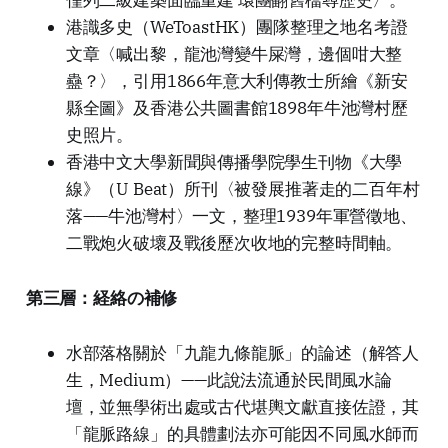
僅列二級建築面臨重建 環團翻舊檔尋歷史〉。
港識多史（WeToastHK）團隊整理之地名考證
文章〈喊出黎，龍池灣變牛屎灣，邊個咁大整
蠱？〉，引用1866年意大利傳教士所繪《新安
縣全圖》及香港公共圖書館1898年牛池灣村歷
史照片。
香港中文大學新聞與傳播學院學生刊物《大學
線》（U Beat）所刊〈被發展推著走的二百年村
落——牛池灣村〉一文，整理1939年軍營徵地、
二戰炮火破壞及戰後歷次收地的完整時間軸。
第三層：経絡の補修
水部落格關於「九龍九條龍脈」的論述（解答人
生，Medium）——此說法流通於民間風水論
壇，並無學術出處或古代堪輿文獻直接佐證，其
「龍脈路線」的具體劃法亦可能因不同風水師而