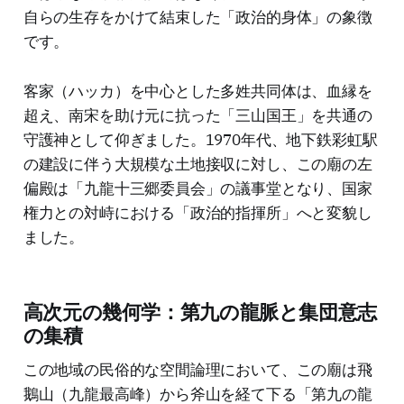
自らの生存をかけて結束した「政治的身体」の象徴
です。
客家（ハッカ）を中心とした多姓共同体は、血縁を
超え、南宋を助け元に抗った「三山国王」を共通の
守護神として仰ぎました。1970年代、地下鉄彩虹駅
の建設に伴う大規模な土地接収に対し、この廟の左
偏殿は「九龍十三郷委員会」の議事堂となり、国家
権力との対峙における「政治的指揮所」へと変貌し
ました。
高次元の幾何学：第九の龍脈と集団意志
の集積
この地域の民俗的な空間論理において、この廟は飛
鵝山（九龍最高峰）から斧山を経て下る「第九の龍