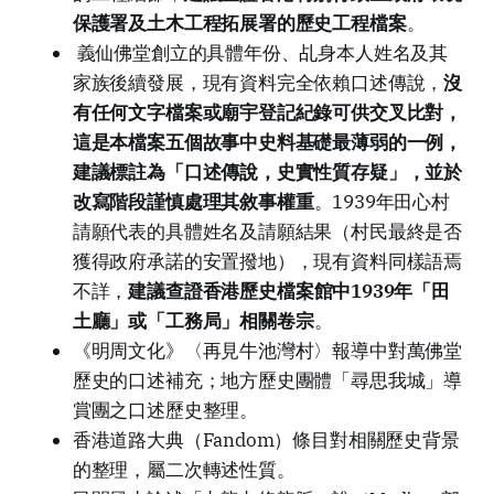
保護署及土木工程拓展署的歷史工程檔案
。
義仙佛堂創立的具體年份、乩身本人姓名及其
家族後續發展，現有資料完全依賴口述傳說，
沒
有任何文字檔案或廟宇登記紀錄可供交叉比對，
這是本檔案五個故事中史料基礎最薄弱的一例，
建議標註為「口述傳說，史實性質存疑」，並於
改寫階段謹慎處理其敘事權重
。1939年田心村
請願代表的具體姓名及請願結果（村民最終是否
獲得政府承諾的安置撥地），現有資料同樣語焉
不詳，
建議查證香港歷史檔案館中1939年「田
土廳」或「工務局」相關卷宗
。
《明周文化》〈再見牛池灣村〉報導中對萬佛堂
歷史的口述補充；地方歷史團體「尋思我城」導
賞團之口述歷史整理。
香港道路大典（Fandom）條目對相關歷史背景
的整理，屬二次轉述性質。