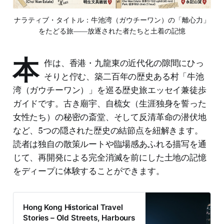
ナラティブ・タイトル：牛池湾（ガウチーワン）の「離心力」
をたどる旅――放逐された者たちと土着の記憶
本
作は、香港・九龍東の近代化の隙間にひっ
そりと佇む、築二百年の歴史ある村「牛池
湾（ガウチーワン）」を巡る歴史旅エッセイ兼徒歩
ガイドです。古き廟宇、自梳女（生涯独身を誓った
女性たち）の秘密の斎堂、そして反清革命の潜伏地
など、5つの隠された歴史の結節点を紐解きます。
読者は独自の散策ルートや臨場感あふれる描写を通
じて、再開発による完全消滅を前にした土地の記憶
をディープに体験することができます。
Hong Kong Historical Travel
Stories – Old Streets, Harbours