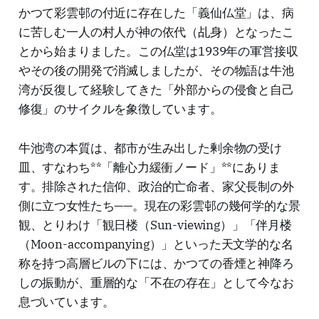
かつて彩雲邨の付近に存在した「義仙仏堂」は、病
に苦しむ一人の村人が神の依代（乩身）となったこ
とから始まりました。この仏堂は1939年の軍営接収
やその後の開発で消滅しましたが、その物語は牛池
湾が反復して経験してきた「外部からの侵食と自己
修復」のサイクルを象徴しています。
牛池湾の本質は、都市が生み出した剰余物の受け
皿、すなわち**「離心力緩衝ノード」**にありま
す。排除された信仰、政治的亡命者、家父長制の外
側に立つ女性たち——。現在の彩雲邨の幾何学的な景
観、とりわけ「観日楼（Sun-viewing）」「伴月楼
（Moon-accompanying）」といった天文学的な名
称を持つ高層ビルの下には、かつての香煙と神降ろ
しの振動が、重層的な「不在の存在」として今なお
息づいています。