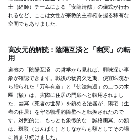
士（経師）チームによる「安龍清醮」の儀式が行わ
れるなど、ここは女性が宗教的主導権を握る稀有な
空間でもありました。
高次元的解読：陰陽互済と「幽冥」の転
用
道教の「陰陽互済」の哲学から見れば、興味深い事
象が確認できます。戦後の物資欠乏期、便宜医院か
ら贈られた「万年有道」と「佛法無邊」の二つの木
匾（額）は、実際に住居の門扉へと転用されまし
た。幽冥（死者の世界）を鎮める法器が、陽宅（生
者の住居）を守る物理的障壁へと転換されたので
す。対照的に、もっとも象徴的な「誠格幽冥」の額
は、斑駁（はんぱく）としながらも額としてその場
に留まり続けました。