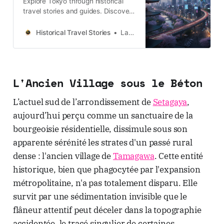
Explore Tokyo through historical
travel stories and guides. Discover
castles, old towns, rivers and local
legends across the country.
Historical Travel Stories
Lawrence
L'Ancien Village sous le Béton
L’actuel sud de l’arrondissement de
Setagaya
,
aujourd’hui perçu comme un sanctuaire de la
bourgeoisie résidentielle, dissimule sous son
apparente sérénité les strates d'un passé rural
dense : l'ancien village de
Tamagawa
. Cette entité
historique, bien que phagocytée par l'expansion
métropolitaine, n'a pas totalement disparu. Elle
survit par une sédimentation invisible que le
flâneur attentif peut déceler dans la topographie
accidentée, le tracé singulier de certaines