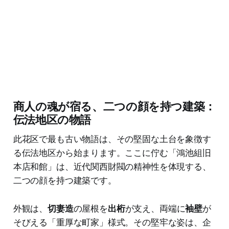
商人の魂が宿る、二つの顔を持つ建築：
伝法地区の物語
此花区で最も古い物語は、その堅固な土台を象徴す
る伝法地区から始まります。ここに佇む「鴻池組旧
本店和館」は、近代関西財閥の精神性を体現する、
二つの顔を持つ建築です。
外観は、
切妻造
の屋根を
出桁
が支え、両端に
袖壁
が
そびえる「重厚な町家」様式。その堅牢な姿は、企