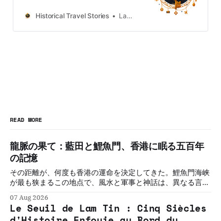
from Japan, Hong Kong and
Taiwan, more destinations like the
Historical Travel Stories
Lawrence
UK and Korea coming soon.
READ MORE
龍脈の果て：藍田と鯉魚門、香港に眠る五百年
の記憶
その距離が、何度も香港の運命を決定してきた。鯉魚門海峡
が最も狭まるこの地点で、風水と軍事と神話は、異なる言語
で同じことを語り続けてきた。五つの物語。一つの敷居。そ
07 Aug 2026
の必然を解く。
Le Seuil de Lam Tin : Cinq Siècles
d'Histoire Enfouie au Bord du