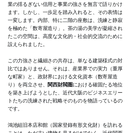
業の揺るぎない信用と事業の強さを無言で語りかけ
ます。しかし、一歩足を踏み入れると、その表情は
一変します。内部、特に二階の座敷は、洗練と静寂
を極めた「数寄屋造り」。茶の湯の美学が凝縮され
たこの空間は、高度な文化的・社会的交流のために
設えられました。
この力強さと繊細さの共存は、単なる建築様式の対
比ではありません。それは、産業界での実力（重厚
な町家）と、政財界における文化資本（数寄屋造
り）を両立させ、
関西財閥圏
における確固たる地位
を築き上げようとした、近代大阪のビジネスエリー
トたちの洗練された戦略そのものを物語っているの
です。
鴻池組旧本店和館（国家登錄有形文化財）を訪れる