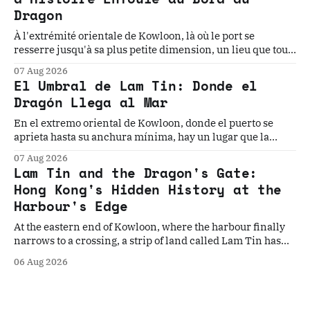
Dragon
À l'extrémité orientale de Kowloon, là où le port se
resserre jusqu'à sa plus petite dimension, un lieu que tout
le monde traverse sans voir cache l'une des géographies
07 Aug 2026
les plus chargées d'Asie. Cinq histoires. Un seuil. La
El Umbral de Lam Tin: Donde el
géographie qui les a toutes rendues inévitables.
Dragón Llega al Mar
En el extremo oriental de Kowloon, donde el puerto se
aprieta hasta su anchura mínima, hay un lugar que la
historia ha elegido, una y otra vez, como el punto donde
07 Aug 2026
todo cambia. Cinco historias. Un umbral. La geografía que
Lam Tin and the Dragon's Gate:
los convierte en inevitables.
Hong Kong's Hidden History at the
Harbour's Edge
At the eastern end of Kowloon, where the harbour finally
narrows to a crossing, a strip of land called Lam Tin has
quietly decided Hong Kong's fate more times than the
06 Aug 2026
history books record. Five stories. One gateway. The
geography that made them all inevitable.