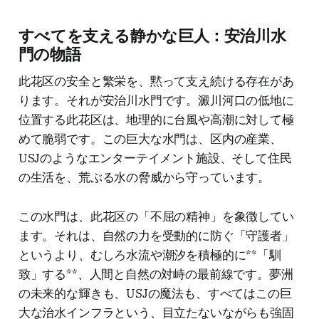
すべてを支える静かな巨人：安治川水
門の物語
此花区の安全と繁栄を、黙って支え続ける存在があ
ります。それが安治川水門です。澱川河口の低地に
位置する此花区は、地理的に台風や高潮に対して極
めて脆弱です。この巨大な水門は、区内の産業、
USJのようなエンターテイメント施設、そして住民
の生活を、荒ぶる水の脅威から守っています。
この水門は、此花区の「不屈の精神」を象徴してい
ます。それは、自然の力を受動的に防ぐ「守護者」
というより、むしろ水流や潮汐を積極的に**「馴
致」する**、人間と自然の対峙の最前線です。夢洲
の未来的な輝きも、USJの魔法も、すべてはこの巨
大な治水インフラという、目立たないながらも強固