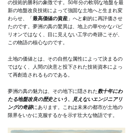
の技術的勝利の象徴です。50年分の軟弱な地盤を最
新の地盤改良技術によって強固な土地へと生まれ変
わらせ、「
最高価値の資産
」へと劇的に再評価させ
たのです。夢洲の真の驚異は、地上の華やかなパビ
リオンではなく、目に見えない工学の奇跡こそが、
この物語の核心なのです。
土地の価値とは、その自然な属性によって決まるの
ではなく、人間の決意と投下された技術資本によっ
て再創造されるものである。
夢洲の真の魅力は、その地下に隠された
数十年にわ
たる地盤改良の歴史という、見えないエンジニアリ
ングの奇跡
にあります。これは未来の都市が土地の
限界をいかに克服するかを示す壮大な物語です。