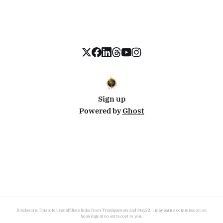
Sign up
Powered by
Ghost
Disclosure: This site uses affiliate links from Travelpayouts and Stay22. I may earn a commission on
bookings at no extra cost to you.