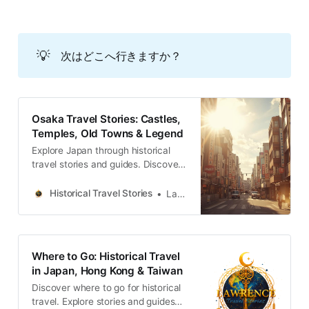
💡
次はどこへ行きますか？
Osaka Travel Stories: Castles,
Temples, Old Towns & Legend
Explore Japan through historical
travel stories and guides. Discover
castles, old towns, rivers and local
legends across regions, for
Historical Travel Stories
Lawrence
travelers.
Where to Go: Historical Travel
in Japan, Hong Kong & Taiwan
Discover where to go for historical
travel. Explore stories and guides