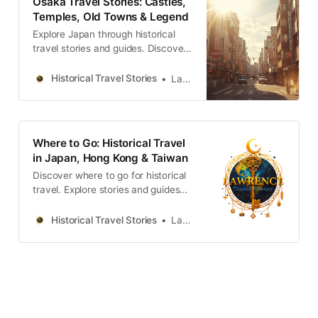
Osaka Travel Stories: Castles,
Temples, Old Towns & Legend
Explore Japan through historical
travel stories and guides. Discover
castles, old towns, rivers and local
legends across regions, for
Historical Travel Stories
Lawrence
travelers.
Where to Go: Historical Travel
in Japan, Hong Kong & Taiwan
Discover where to go for historical
travel. Explore stories and guides
from Japan, Hong Kong and
Taiwan, more destinations like the
Historical Travel Stories
Lawrence
UK and Korea coming soon.