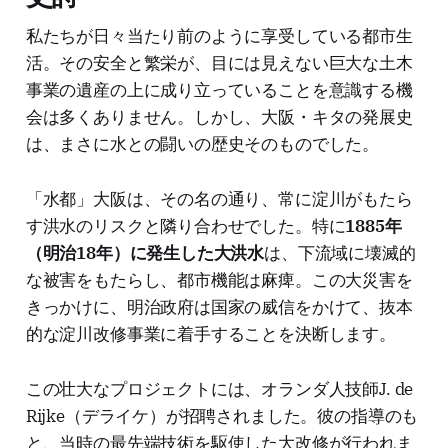
私たちが日々当たり前のように享受している都市生
活。その安全と繁栄が、目には見えない巨大な土木
事業の遺産の上に成り立っていることを意識する機
会は多くありません。しかし、大阪・キタの発展史
は、まさに水との闘いの歴史そのものでした。
「水都」大阪は、その名の通り、常に淀川がもたら
す洪水のリスクと隣り合わせでした。特に
1885年
（明治18年）に発生した大洪水
は、下流域に壊滅的
な被害をもたらし、都市機能は麻痺。この大災害を
きっかけに、明治政府は国家の威信をかけて、抜本
的な淀川改修事業に着手することを決断します。
この壮大なプロジェクトには、オランダ人技師J. de
Rijke（デライケ）が招聘されました。彼の指導のも
と、当時の最先端技術を駆使した大改修が行われま