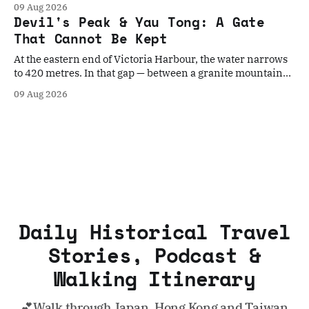
09 Aug 2026
dinastía, el Imperio Británico instaló el último torpedo
Devil's Peak & Yau Tong: A Gate
guiado del mundo...
That Cannot Be Kept
At the eastern end of Victoria Harbour, the water narrows
to 420 metres. In that gap — between a granite mountain
named for its fearsome pirate and a gun cliff built to
09 Aug 2026
contain the world's last Brennan torpedo
Daily Historical Travel
Stories, Podcast &
Walking Itinerary
💕Walk through Japan, Hong Kong and Taiwan