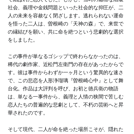
社会、義理や金銭問題といった社会的な抑圧が、二
人の未来を容赦なく閉ざします。逃れられない運命
を悟った二人は、曽根崎の「天神の森」で、来世で
の縁結びを願い、共に命を絶つという悲劇的な選択
をしました。
この事件が単なるゴシップで終わらなかったのは、
稀代の劇作家、近松門左衛門の存在があったからで
す。彼は事件からわずか一ヶ月という驚異的な速さ
で、この悲恋を人形浄瑠璃『曽根崎心中』として舞
台化。作品は大評判を呼び、お初と徳兵衛の物語
は、単なる一事件から、義理と人情の狭間で苦しむ
恋人たちの普遍的な悲劇として、不朽の芸術へと昇
華されたのです。
そして現代、二人が命を絶った場所こそが、隠れた