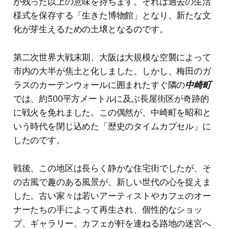
が残った以上の意味を持ちます。それは過去の生活
様式を保存する「生きた博物館」となり、新たな文
化が芽生えるための土壌となるのです。
第二次世界大戦末期、大阪は大規模な空襲によって
市内の大半が焦土と化しました。しかし、梅田のガ
ラスのカーテンウォールに囲まれたすぐ隣の
中崎町
では、約500平方メートルに及ぶ長屋街区が奇跡的
に戦火を免れました。この偶然が、中崎町を昭和と
いう時代を閉じ込めた「歴史のタイムカプセル」に
したのです。
戦後、この地区は長らく静かな住宅街でしたが、そ
の古風で趣のある風景が、新しい世代の心を捉えま
した。古い家々は若いアーティストやカフェのオー
ナーたちの手によって再生され、個性的なショッ
プ、ギャラリー、カフェが軒を連ねる路地の迷宮へ