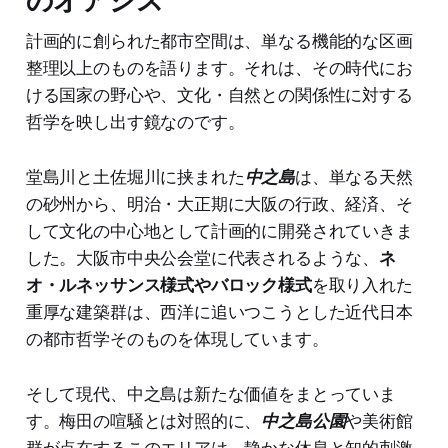
計画的に創られた都市空間は、単なる機能的な区画
整理以上のものを語ります。それは、その時代にお
ける国家の野心や、文化・自然との関係性に対する
哲学を映し出す鏡なのです。
堂島川と土佐堀川に挟まれた
中之島
は、単なる天然
の砂州から、明治・大正期に大阪の行政、経済、そ
して文化の中心地として計画的に開発されていきま
した。大阪市中央公会堂に代表されるような、
ネ
オ・ルネッサンス様式やバロック様式
を取り入れた
重厚な建築群は、西洋に追いつこうとした近代日本
の都市哲学そのものを体現しています。
そして現代、中之島は新たな価値をまとっていま
す。梅田の喧騒とは対照的に、
中之島公園
や美術館
群が点在するこのエリアは、静かな休息と知的刺激