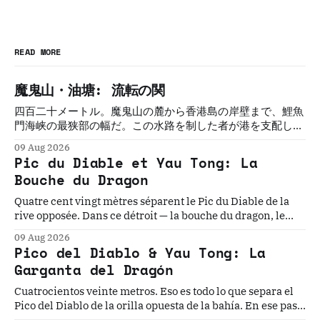
READ MORE
魔鬼山・油塘: 流転の関
四百二十メートル。魔鬼山の麓から香港島の岸壁まで、鯉魚
門海峡の最狭部の幅だ。この水路を制した者が港を支配し
た。制した者は必ず、変えられた。三百年にわたって五つの
09 Aug 2026
文明がこの関を守ろうとし、誰も守れなかった。
Pic du Diable et Yau Tong: La
Bouche du Dragon
Quatre cent vingt mètres séparent le Pic du Diable de la
rive opposée. Dans ce détroit — la bouche du dragon, le
seuil oriental du port de Victoria — cinq civilisations ont
09 Aug 2026
cru pouvoir s'établir durablement. Aucune n'y est
Pico del Diablo & Yau Tong: La
parvenue.
Garganta del Dragón
Cuatrocientos veinte metros. Eso es todo lo que separa el
Pico del Diablo de la orilla opuesta de la bahía. En ese paso
angosto, la mayor flota pirata de la historia construyó su