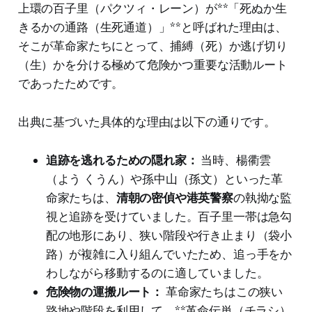
上環の百子里（パクツィ・レーン）が**「死ぬか生
きるかの通路（生死通道）」**と呼ばれた理由は、
そこが革命家たちにとって、捕縛（死）か逃げ切り
（生）かを分ける極めて危険かつ重要な活動ルート
であったためです。
出典に基づいた具体的な理由は以下の通りです。
追跡を逃れるための隠れ家：
当時、楊衢雲
（よう くうん）や孫中山（孫文）といった革
命家たちは、
清朝の密偵や港英警察
の執拗な監
視と追跡を受けていました。百子里一帯は急勾
配の地形にあり、狭い階段や行き止まり（袋小
路）が複雑に入り組んでいたため、追っ手をか
わしながら移動するのに適していました。
危険物の運搬ルート：
革命家たちはこの狭い
路地や階段を利用して、**革命伝単（チラシ）