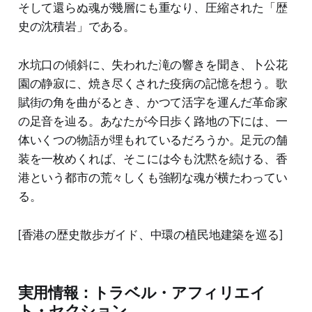
そして還らぬ魂が幾層にも重なり、圧縮された「歴
史の沈積岩」である。
水坑口の傾斜に、失われた滝の響きを聞き、卜公花
園の静寂に、焼き尽くされた疫病の記憶を想う。歌
賦街の角を曲がるとき、かつて活字を運んだ革命家
の足音を辿る。あなたが今日歩く路地の下には、一
体いくつの物語が埋もれているだろうか。足元の舗
装を一枚めくれば、そこには今も沈黙を続ける、香
港という都市の荒々しくも強靭な魂が横たわってい
る。
[香港の歴史散歩ガイド、中環の植民地建築を巡る]
実用情報：トラベル・アフィリエイ
ト・セクション