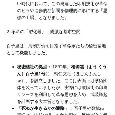
い時代において、この発達した印刷技術が革命
のビラや進歩的な新聞を物理的に形にする「思
想の工場」となりました。
2. 革命の「孵化器」：隠微な都市空間
百子里は、清朝打倒を目指す革命家たちの秘密基地
として機能しました。
秘密結社の拠点：
1892年、
楊衢雲（よう くう
ん）百子里1号
に「輔仁文社（ほじんぶんし
ゃ）」を設立しました。ここは表面上は学術団
体を装っていましたが、実際には歌賦街の印刷
リソースを利用して革命思想を広め、武装蜂起
を計画する大本営となりました。
「死ぬか生きるかの通路」：
百子里や歌賦街