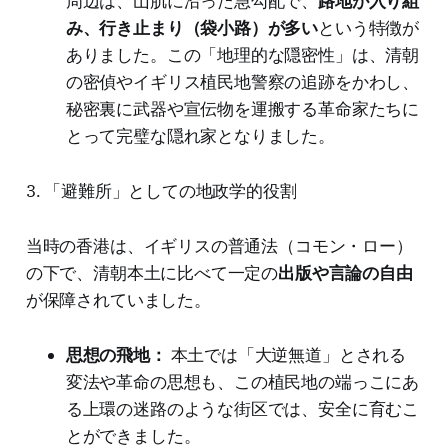
周辺は、山肌に沿った急勾配で、
路地が入り組
み、行き止まり（袋小路）が多い
という特徴が
ありました。この「地理的な隠密性」は、清朝
の密偵やイギリス植民地警察の追跡をかわし、
秘密裏に武器や宣伝物を運搬する革命家たちに
とって完璧な隠れ家となりました。
3. 「避難所」としての地政学的役割
当時の香港は、イギリスの普通法（コモン・ロー）
の下で、清朝本土に比べて一定の
出版や言論の自由
が保障されていました。
思想の飛地：
本土では「大逆無道」とされる
変法や革命の思想も、この植民地の端っこにあ
る上環の迷路のような街区では、安全に育むこ
とができました。