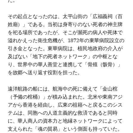
だ。
その起点となったのは、太平山街の「広福義祠（百
姓廟）」である。当初は身寄りのない死者の神主牌
を祀る場所であったが、そこが瀕死の病人や死体で
溢れかえった衛生危機が、1872年の東華病院設立の
引き金となった。東華病院は、植民地政府の介入が
及ばない「地下の死者ネットワーク」の中枢とな
り、世界中の華人善堂と連携して「骨殖（骸骨）」
を故郷へ送り返す役割を担った。
遠洋航路の船には、航海中の死に備えて「金山棺
（予備の棺桶）」が積み込まれた。北米や東南アジ
アから香港を経由し、広東の祖籍へと戻るこのシス
テムは、同胞への人道主義的な救済であると同時
に、華人商人の資本力と地縁ネットワークによって
支えられた「魂の貿易」という側面も持っていた。