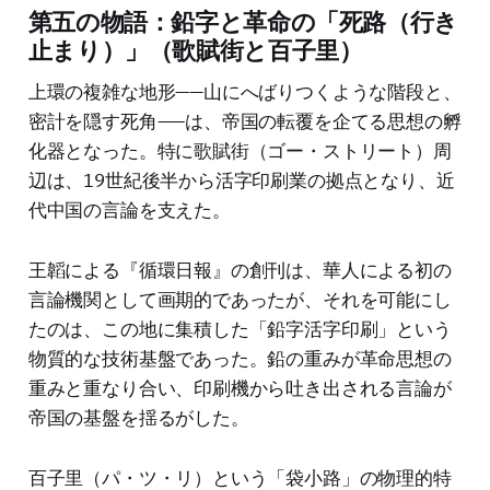
第五の物語：鉛字と革命の「死路（行き
止まり）」（歌賦街と百子里）
上環の複雑な地形——山にへばりつくような階段と、
密計を隠す死角——は、帝国の転覆を企てる思想の孵
化器となった。特に歌賦街（ゴー・ストリート）周
辺は、19世紀後半から活字印刷業の拠点となり、近
代中国の言論を支えた。
王韜による『循環日報』の創刊は、華人による初の
言論機関として画期的であったが、それを可能にし
たのは、この地に集積した「鉛字活字印刷」という
物質的な技術基盤であった。鉛の重みが革命思想の
重みと重なり合い、印刷機から吐き出される言論が
帝国の基盤を揺るがした。
百子里（パ・ツ・リ）という「袋小路」の物理的特