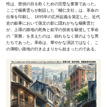
性は、密偵の目を欺くための完璧な要塞であった。
ここで楊衢雲らが創設した「輔仁文社」は、革命の
伝単を印刷し、1895年の広州起義を策定した。近代
史の叙事において孫文の影に隠れがちな楊衢雲だ
が、上環の路地の死角と鉛字の技術を駆使して革命
の「実務」を支えたのは、紛れもなく彼のような男
たちであった。革命は、華やかな演説ではなく、こ
の薄暗い路地の行き止まりから始まったのである。