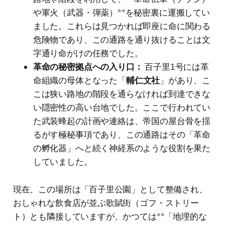
や軍火（武器・弾薬）**を秘密裏に運搬してい
ました。これらは見つかれば即座に命に関わる
危険物であり、この通路を通り抜けることは文
字通り命がけの任務でした。
革命の秘密拠点への入り口：
百子里1号には革
命組織の母体となった「
輔仁文社
」があり、こ
こは狭い路地の階段を通らなければ到達できな
い隠密性の高い台地でした。ここで行われてい
た武装蜂起の計画や連絡は、帝国の屋台骨を揺
るがす極秘事項であり、この通路はその「革命
の孵化器」へと続く神経系のような役割を果た
していました。
現在、この場所は「百子里公園」として整備され、
おしゃれな飲食店が並ぶ歌賦街（ゴフ・ストリー
ト）とも隣接していますが、かつては**「地理的な