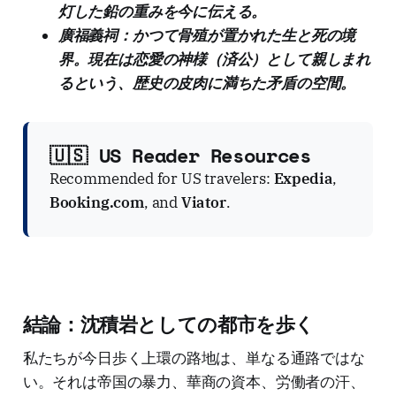
灯した鉛の重みを今に伝える。
廣福義祠：かつて骨殖が置かれた生と死の境
界。現在は恋愛の神様（済公）として親しまれ
るという、歴史の皮肉に満ちた矛盾の空間。
🇺🇸 US Reader Resources
Recommended for US travelers:
Expedia
,
Booking.com
, and
Viator
.
結論：沈積岩としての都市を歩く
私たちが今日歩く上環の路地は、単なる通路ではな
い。それは帝国の暴力、華商の資本、労働者の汗、