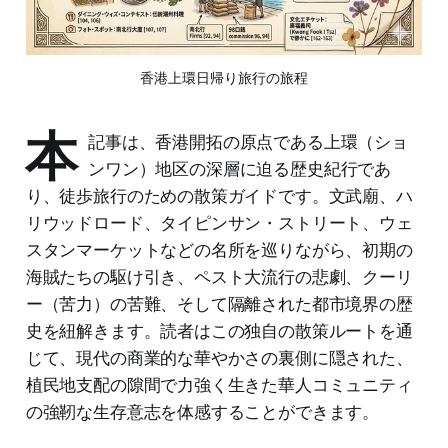
香港上環日帰り旅行の旅程
本
記事は、香港開拓の原点である上環（ショ
ンワン）地区の深層に迫る歴史紀行であ
り、徒歩旅行のための散策ガイドです。文武廟、ハ
リウッドロード、タイピンサン・ストリート、ウェ
スタンマーケットなどの名所を巡りながら、初期の
海賊たちの駆け引き、ペスト大流行の悲劇、クーリ
ー（苦力）の苦難、そして隔離された都市境界の歴
史を紐解きます。読者はこの独自の散策ルートを通
じて、現代の商業的な華やかさの裏側に隠された、
植民地支配の隙間で力強く生きた華人コミュニティ
の強靭な生存意志を体感することができます。