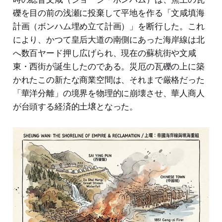
礫を目の前の浅瀬に投棄して平地を作る「文咸填海
計画（ボンハム埋め立て計画）」を断行した。これ
により、かつて皇后大道の南側にあった海岸線は北
へ数百ヤード押し広げられ、現在の蘇杭街や文咸
東・西街が誕生したのである。災厄の瓦礫の上に築
かれたこの新たな商業空間は、それまで厳格だった
「華洋分離」の境界を物理的に崩壊させ、華人商人
が台頭する経済的土壌となった。