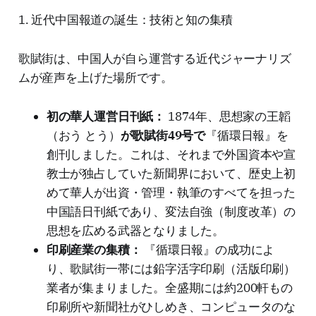
1. 近代中国報道の誕生：技術と知の集積
歌賦街は、中国人が自ら運営する近代ジャーナリズ
ムが産声を上げた場所です。
初の華人運営日刊紙：
1874年、思想家の王韜
（おう とう）
が歌賦街49号で
『循環日報』を
創刊しました。これは、それまで外国資本や宣
教士が独占していた新聞界において、歴史上初
めて華人が出資・管理・執筆のすべてを担った
中国語日刊紙であり、変法自強（制度改革）の
思想を広める武器となりました。
印刷産業の集積：
『循環日報』の成功によ
り、歌賦街一帯には鉛字活字印刷（活版印刷）
業者が集まりました。全盛期には約200軒もの
印刷所や新聞社がひしめき、コンピュータのな