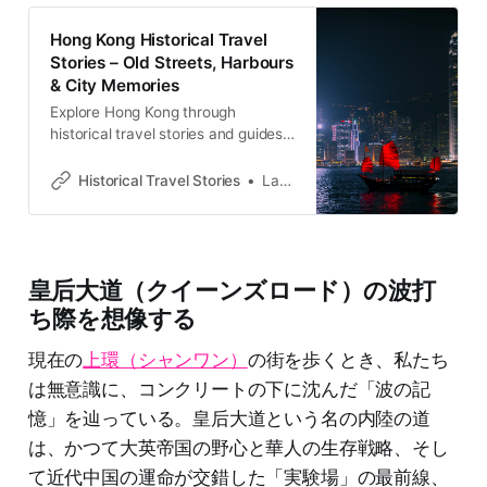
Hong Kong Historical Travel
Stories – Old Streets, Harbours
& City Memories
Explore Hong Kong through
historical travel stories and guides.
Discover old streets, harbours and
neighbourhoods filled with
Historical Travel Stories
Lawrence
memories and cultural heritage.
皇后大道（クイーンズロード）の波打
ち際を想像する
現在の
上環（シャンワン）
の街を歩くとき、私たち
は無意識に、コンクリートの下に沈んだ「波の記
憶」を辿っている。皇后大道という名の内陸の道
は、かつて大英帝国の野心と華人の生存戦略、そし
て近代中国の運命が交錯した「実験場」の最前線、