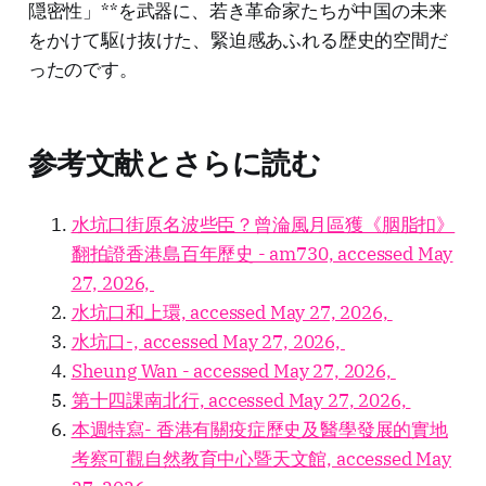
隠密性」**を武器に、若き革命家たちが中国の未来
をかけて駆け抜けた、緊迫感あふれる歴史的空間だ
ったのです。
参考文献とさらに読む
水坑口街原名波些臣？曾淪風月區獲《胭脂扣》
翻拍證香港島百年歷史 - am730, accessed May
27, 2026,
水坑口和上環, accessed May 27, 2026,
水坑口-, accessed May 27, 2026,
Sheung Wan - accessed May 27, 2026,
第十四課南北行, accessed May 27, 2026,
本週特寫- 香港有關疫症歷史及醫學發展的實地
考察可觀自然教育中心暨天文館, accessed May