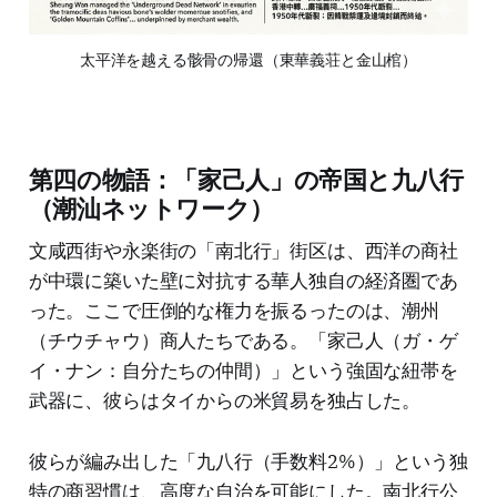
太平洋を越える骸骨の帰還（東華義荘と金山棺）
第四の物語：「家己人」の帝国と九八行
（潮汕ネットワーク）
文咸西街や永楽街の「南北行」街区は、西洋の商社
が中環に築いた壁に対抗する華人独自の経済圏であ
った。ここで圧倒的な権力を振るったのは、潮州
（チウチャウ）商人たちである。「家己人（ガ・ゲ
イ・ナン：自分たちの仲間）」という強固な紐帯を
武器に、彼らはタイからの米貿易を独占した。
彼らが編み出した「九八行（手数料2%）」という独
特の商習慣は、高度な自治を可能にした。南北行公