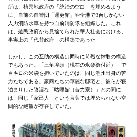
所は、植民地政府の「統治の空白」を埋めるよう
に、自前の自警団「邏更館」や全港で3台しかない
人力消防水車を持つ自前消防隊を組織した。これ
は、殖民政府から見捨てられた華人社会における、
事実上の「代替政府」の構築であった。
しかし、この互助の構造は同時に苛烈な搾取の構造
でもあった。「三角埠頭（現在の永楽街付近）」で
百キロの米袋を担いでいたのは、同じ潮州出身の苦
力たちである。豪商たちの華麗な邸宅と、彼らが寝
泊まりした陰湿な「咕哩館（苦力寮）」との間に
は、同じ「家己人」という言葉では埋められない空
間的な絶望が存在していた。