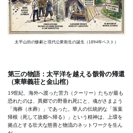
太平山街の惨劇と現代公衆衛生の誕生（1894年ペスト）
第三の物語：太平洋を越える骸骨の帰還
（東華義荘と金山棺）
19世紀、海外へ渡った苦力（クーリー）たちが最も
恐れたのは、異郷での野垂れ死にと、魂がさまよう
「海葬（水葬）」であった。華人の伝統的な「落葉
帰根（死して故郷へ帰る）」という精神は、上環を
拠点とする壮大な慈善と物流のネットワークを生ん