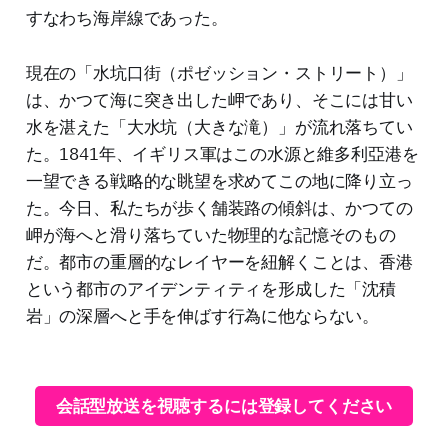
すなわち海岸線であった。
現在の「水坑口街（ポゼッション・ストリート）」
は、かつて海に突き出した岬であり、そこには甘い
水を湛えた「大水坑（大きな滝）」が流れ落ちてい
た。1841年、イギリス軍はこの水源と維多利亞港を
一望できる戦略的な眺望を求めてこの地に降り立っ
た。今日、私たちが歩く舗装路の傾斜は、かつての
岬が海へと滑り落ちていた物理的な記憶そのもの
だ。都市の重層的なレイヤーを紐解くことは、香港
という都市のアイデンティティを形成した「沈積
岩」の深層へと手を伸ばす行為に他ならない。
会話型放送を視聴するには登録してください