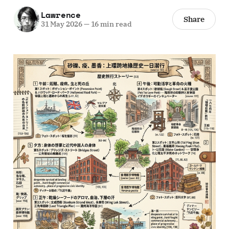
Lawrence
Share
31 May 2026
—
16 min read