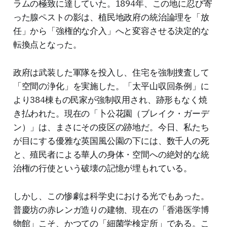
ラムの極致に達していた。1894年、この地に忍び寄
った腺ペストの影は、植民地政府の統治論理を「放
任」から「強権的な介入」へと変容させる決定的な
転換点となった。
政府は武装した軍隊を投入し、住宅を強制捜査して
「空間の浄化」を実施した。「太平山収回条例」に
より384棟もの民家が強制収用され、跡形もなく焼
き払われた。現在の「卜公花園（ブレイク・ガーデ
ン）」は、まさにその疫区の跡地だ。今日、私たち
が目にする優雅な英国風公園の下には、数千人の死
と、殖民者による華人の身体・空間への絶対的な統
治権の行使という破壊の記憶が埋もれている。
しかし、この惨劇は科学史における光でもあった。
普慶坊の赤レンガ造りの建物、現在の「香港医学博
物館」こそ、かつての「細菌学検定所」である。こ