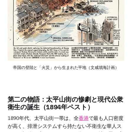
帝国の登陸と「火災」から生まれた平地（文咸填海計画）
第二の物語：太平山街の惨劇と現代公衆
衛生の誕生（1894年ペスト）
1890年代、太平山街一帯は、全
香港
で最も人口密度
が高く、排泄システムすら持たない不衛生な華人ス