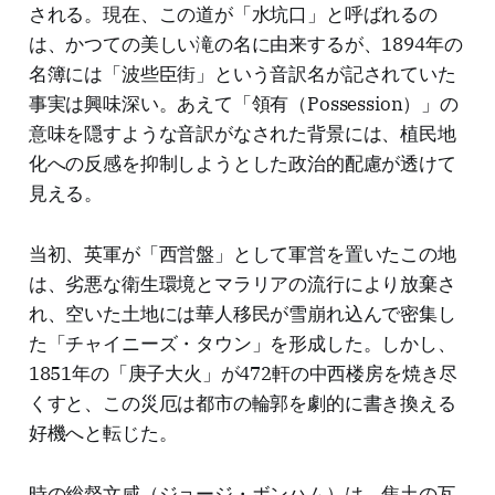
される。現在、この道が「水坑口」と呼ばれるの
は、かつての美しい滝の名に由来するが、1894年の
名簿には「波些臣街」という音訳名が記されていた
事実は興味深い。あえて「領有（Possession）」の
意味を隠すような音訳がなされた背景には、植民地
化への反感を抑制しようとした政治的配慮が透けて
見える。
当初、英軍が「西営盤」として軍営を置いたこの地
は、劣悪な衛生環境とマラリアの流行により放棄さ
れ、空いた土地には華人移民が雪崩れ込んで密集し
た「チャイニーズ・タウン」を形成した。しかし、
1851年の「庚子大火」が472軒の中西楼房を焼き尽
くすと、この災厄は都市の輪郭を劇的に書き換える
好機へと転じた。
時の総督文咸（ジョージ・ボンハム）は、焦土の瓦