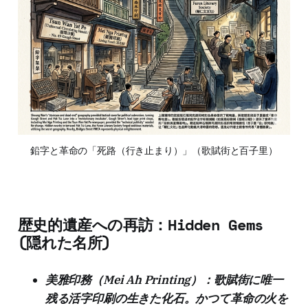
鉛字と革命の「死路（行き止まり）」（歌賦街と百子里）
歴史的遺産への再訪：Hidden Gems
(隠れた名所)
美雅印務（Mei Ah Printing）：歌賦街に唯一
残る活字印刷の生きた化石。かつて革命の火を