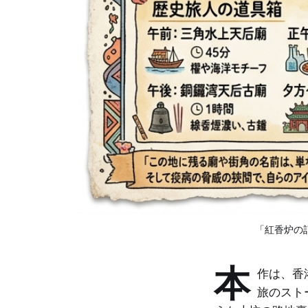
「紅香炉の
本
作は、香
旅のスト