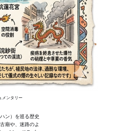
ュメンタリー
イハン）を巡る歴史
后古廟や、迷路のよ