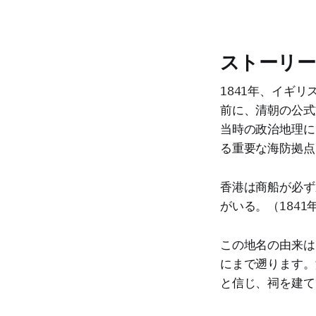
ストーリー
1841年、イギリ
前に、清朝の公式文
当時の政治地理に
る重要な海防拠点
香港は商船が必ず
がいる。（184
この地名の由来は
にまで遡ります。
と信じ、祠を建て