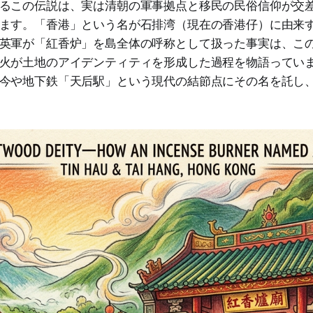
るこの伝説は、実は清朝の軍事拠点と移民の民俗信仰が交
ます。「香港」という名が石排湾（現在の香港仔）に由来
英軍が「紅香炉」を島全体の呼称として扱った事実は、こ
火が土地のアイデンティティを形成した過程を物語ってい
今や地下鉄「天后駅」という現代の結節点にその名を託し