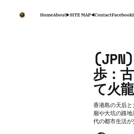
Home
About
▶️SITE MAP◀️
Contact
Facebook
(JP
歩：古
て火
香港島の天后と
廟や大坑の路地
代の都市生活が