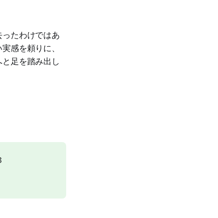
去ったわけではあ
い実感を頼りに、
へと足を踏み出し
3