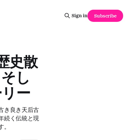
Sign in
Subscribe
の歴史散
、そし
ーリー
古き良き天后古
年続く伝統と現
す。