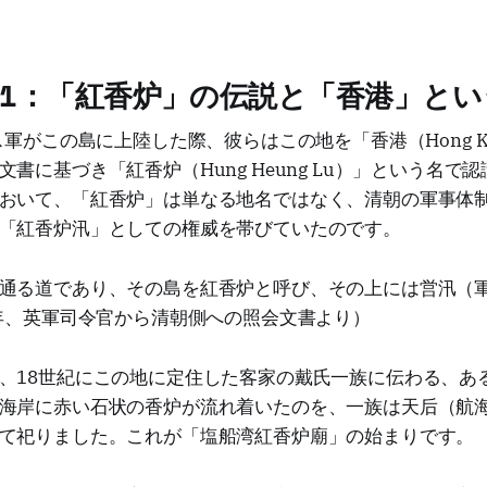
1：「紅香炉」の伝説と「香港」とい
ス軍がこの島に上陸した際、彼らはこの地を「香港（Hong K
書に基づき「紅香炉（Hung Heung Lu）」という名で
おいて、「紅香炉」は単なる地名ではなく、清朝の軍事体
「紅香炉汛」としての権威を帯びていたのです。
通る道であり、その島を紅香炉と呼び、その上には営汛（
1年、英軍司令官から清朝側への照会文書より）
、18世紀にこの地に定住した客家の戴氏一族に伝わる、あ
海岸に赤い石状の香炉が流れ着いたのを、一族は天后（航
て祀りました。これが「塩船湾紅香炉廟」の始まりです。