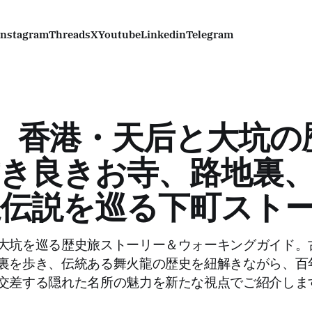
Instagram
Threads
X
Youtube
Linkedin
Telegram
N) 香港・天后と大坑
き良きお寺、路地裏
龍伝説を巡る下町スト
大坑を巡る歴史旅ストーリー＆ウォーキングガイド。
裏を歩き、伝統ある舞火龍の歴史を紐解きながら、百
交差する隠れた名所の魅力を新たな視点でご紹介しま