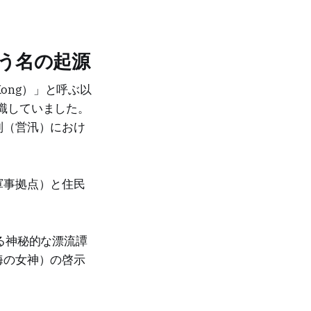
う名の起源
ong）」と呼ぶ以
認識していました。
制（営汛）におけ
軍事拠点）と住民
る神秘的な漂流譚
海の女神）の啓示