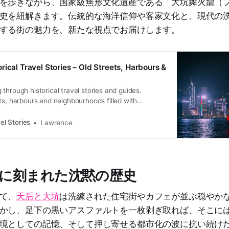
を歩きながら、国家級無形文化遺産である「大坑舞火龍（
史を紐解きます。伝統的な海洋信仰や客家文化と、現代の
する街の魅力を、新たな視点でお届けします。
rical Travel Stories – Old Streets, Harbours &
through historical travel stories and guides.
ts, harbours and neighbourhoods filled with
ral heritage.
el Stories
Lawrence
に刻まれた沈黙の歴史
て、
天后と大坑
は洗練された住宅街やカフェが並ぶ穏やか
かし、足下の黒いアスファルトを一枚剥ぎ取れば、そこに
境としての記憶、そして押し寄せる都市化の波に抗い続け