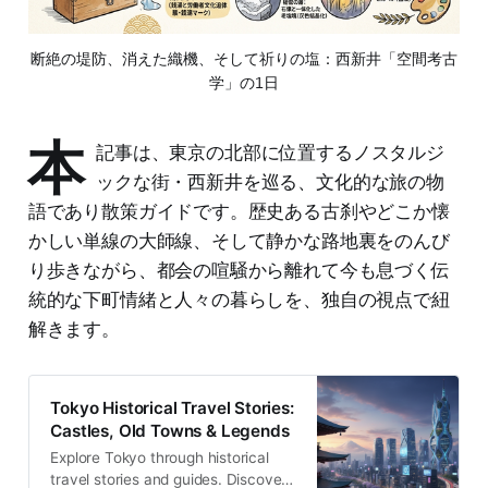
断絶の堤防、消えた織機、そして祈りの塩：西新井「空間考古
学」の1日
本
記事は、東京の北部に位置するノスタルジ
ックな街・西新井を巡る、文化的な旅の物
語であり散策ガイドです。歴史ある古刹やどこか懐
かしい単線の大師線、そして静かな路地裏をのんび
り歩きながら、都会の喧騒から離れて今も息づく伝
統的な下町情緒と人々の暮らしを、独自の視点で紐
解きます。
Tokyo Historical Travel Stories:
Castles, Old Towns & Legends
Explore Tokyo through historical
travel stories and guides. Discover