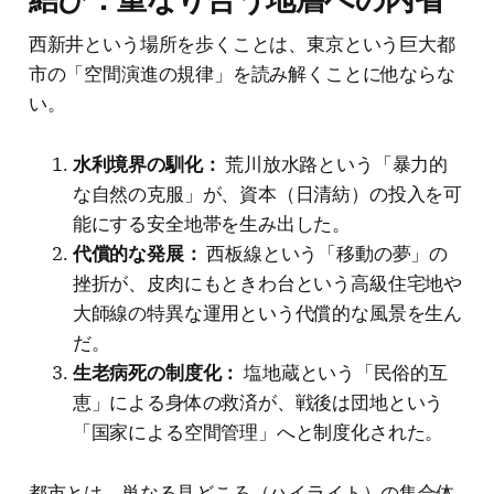
西新井という場所を歩くことは、東京という巨大都
市の「空間演進の規律」を読み解くことに他ならな
い。
水利境界の馴化：
荒川放水路という「暴力的
な自然の克服」が、資本（日清紡）の投入を可
能にする安全地帯を生み出した。
代償的な発展：
西板線という「移動の夢」の
挫折が、皮肉にもときわ台という高級住宅地や
大師線の特異な運用という代償的な風景を生ん
だ。
生老病死の制度化：
塩地蔵という「民俗的互
恵」による身体の救済が、戦後は団地という
「国家による空間管理」へと制度化された。
都市とは、単なる見どころ（ハイライト）の集合体