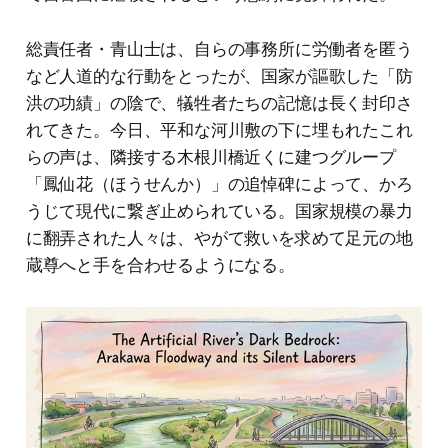
総責任者・青山士は、自らの事務所に労働者を匿う
など人道的な行動をとったが、国家が謳歌した「防
洪の功績」の陰で、犠牲者たちの記憶は長く封印さ
れてきた。今日、平和な河川敷の下に埋もれたこれ
らの声は、隣接する木根川橋近くに建つグループ
「鳳仙花（ほうせんか）」の追悼碑によって、かろ
うじて現代に繋ぎ止められている。国家規模の暴力
に翻弄された人々は、やがて救いを求めて足元の地
蔵尊へと手を合わせるようになる。