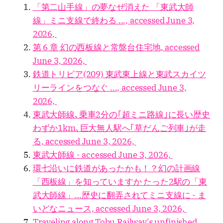
「第二山手線」の夢なぜ消えた 「東武大師
線」ミニ支線で終わる ..., accessed June 3,
2026,
第 6 章 幻の西板線と常盤台住宅地, accessed
June 3, 2026,
鉄道トリビア(209) 東武東上線と東武スカイツ
リーラインをつなぐ ..., accessed June 3,
2026,
東武大師線､乗車2分の｢超ミニ路線｣に長い歴史
わずか1km､巨大無人駅へ｢草だんご列車｣が走
る, accessed June 3, 2026,
東武大師線 - accessed June 3, 2026,
環七沿いに鉄道があったかも！？幻の計画線
「西板線」を知っていますか たった2駅の「東
武大師線」…歴史に翻弄されてミニ支線に - ま
いどなニュース, accessed June 3, 2026,
Traveling along Tobu Railway's unfinished