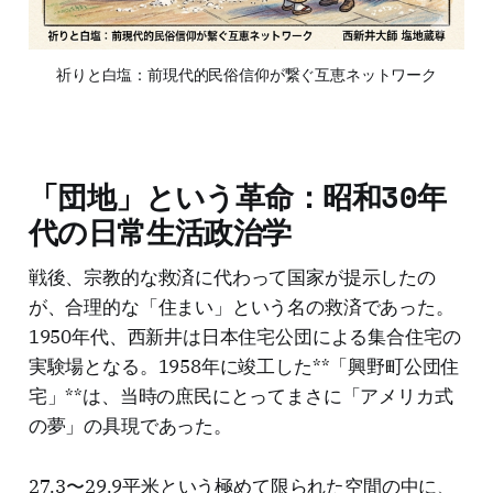
祈りと白塩：前現代的民俗信仰が繋ぐ互恵ネットワーク
「団地」という革命：昭和30年
代の日常生活政治学
戦後、宗教的な救済に代わって国家が提示したの
が、合理的な「住まい」という名の救済であった。
1950年代、西新井は日本住宅公団による集合住宅の
実験場となる。1958年に竣工した**「興野町公団住
宅」**は、当時の庶民にとってまさに「アメリカ式
の夢」の具現であった。
27.3〜29.9平米という極めて限られた空間の中に、