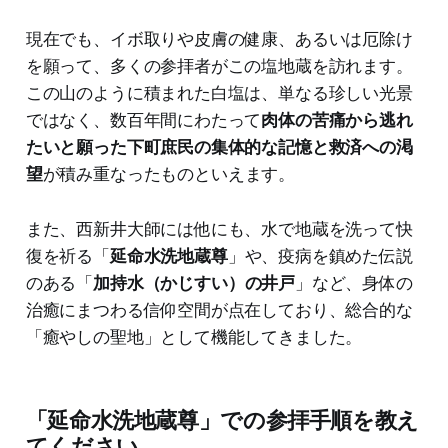
現在でも、イボ取りや皮膚の健康、あるいは厄除け
を願って、多くの参拝者がこの塩地蔵を訪れます。
この山のように積まれた白塩は、単なる珍しい光景
ではなく、数百年間にわたって
肉体の苦痛から逃れ
たいと願った下町庶民の集体的な記憶と救済への渇
望
が積み重なったものといえます。
また、西新井大師には他にも、水で地蔵を洗って快
復を祈る「
延命水洗地蔵尊
」や、疫病を鎮めた伝説
のある「
加持水（かじすい）の井戸
」など、身体の
治癒にまつわる信仰空間が点在しており、総合的な
「癒やしの聖地」として機能してきました。
「延命水洗地蔵尊」での参拝手順を教え
てください