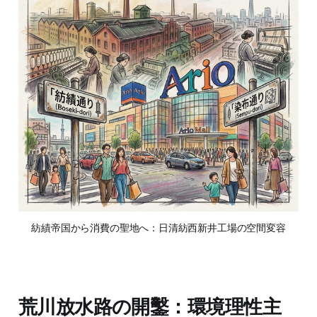
紡績帝国から消費の聖地へ：日清紡西新井工場の空間変容
荒川放水路の開鑿：環境理性主