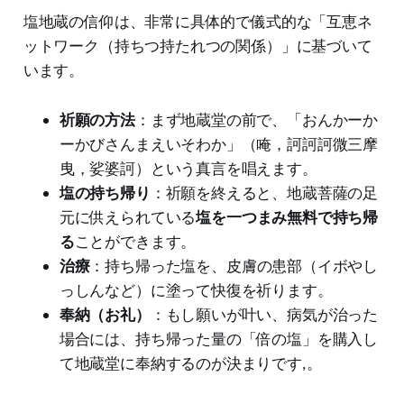
塩地蔵の信仰は、非常に具体的で儀式的な「互恵ネ
ットワーク（持ちつ持たれつの関係）」に基づいて
います。
祈願の方法
：まず地蔵堂の前で、「おんかーか
ーかびさんまえいそわか」（唵，訶訶訶微三摩
曳，娑婆訶）という真言を唱えます。
塩の持ち帰り
：祈願を終えると、地蔵菩薩の足
元に供えられている
塩を一つまみ無料で持ち帰
る
ことができます。
治療
：持ち帰った塩を、皮膚の患部（イボやし
っしんなど）に塗って快復を祈ります。
奉納（お礼）
：もし願いが叶い、病気が治った
場合には、持ち帰った量の「倍の塩」を購入し
て地蔵堂に奉納するのが決まりです,。