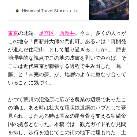
castles, old towns, rivers and local
legends across the country.
Historical Travel Stories
Lawrence
東京
の北端、
足立区
・
西新井
。今日、多くの人々が
この地を「西新井大師の門前町」あるいは「再開発
が進んだ住宅街」として通り過ぎる。しかし、歴史
地理学的な視点でこの地の皮膚を剥いでみれば、そ
こには近代東京が膨張する過程で生み出した「葛
藤」と「未完の夢」が、地層のように重なり合って
いることに気づく。
かつて荒川の氾濫原に広がる農業の辺境であったこ
の地は、ある時は壮大な環状鉄道網のハブとして夢
見られ、またある時は国家の屋台骨を支える紡績帝
国の拠点となった。本稿では、観光ガイド的な見聞
を排し、歩行を通じてこの街の地下に埋もれた「土