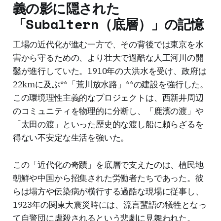
義の影に隠された
「Subaltern（底層）」の記憶
工場の近代化が進む一方で、その背後では東京を水
害から守るための、より壮大で過酷な人工河川の開
鑿が進行していた。1910年の大洪水を受け、政府は
22kmに及ぶ**「荒川放水路」**の建設を強行した。
この環境理性主義的なプロジェクトは、西新井周辺
のコミュニティを物理的に分断し、「鹿濱の渡」や
「太田の渡」といった歴史的な渡し船に頼らざるを
得ない不安定な生活を強いた。
この「近代化の奇蹟」を底層で支えたのは、植民地
朝鮮や中国から招集された労働者たちであった。彼
らは塌方や伝染病が横行する過酷な現場に従事し、
1923年の関東大震災時には、流言蜚語の犠牲となっ
て自警団に虐殺されるという悲劇に見舞われた。