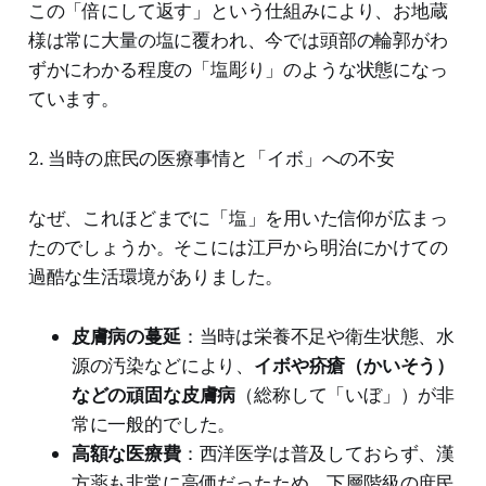
この「倍にして返す」という仕組みにより、お地蔵
様は常に大量の塩に覆われ、今では頭部の輪郭がわ
ずかにわかる程度の「塩彫り」のような状態になっ
ています。
2. 当時の庶民の医療事情と「イボ」への不安
なぜ、これほどまでに「塩」を用いた信仰が広まっ
たのでしょうか。そこには江戸から明治にかけての
過酷な生活環境がありました。
皮膚病の蔓延
：当時は栄養不足や衛生状態、水
源の汚染などにより、
イボや疥瘡（かいそう）
などの頑固な皮膚病
（総称して「いぼ」）が非
常に一般的でした。
高額な医療費
：西洋医学は普及しておらず、漢
方薬も非常に高価だったため、下層階級の庶民