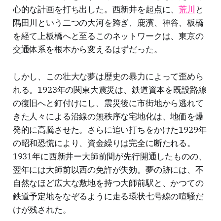
心的な計画を打ち出した。西新井を起点に、
荒川
と
隅田川という二つの大河を跨ぎ、鹿濱、神谷、板橋
を経て上板橋へと至るこのネットワークは、東京の
交通体系を根本から変えるはずだった。
しかし、この壮大な夢は歴史の暴力によって歪めら
れる。1923年の関東大震災は、鉄道資本を既設路線
の復旧へと釘付けにし、震災後に市街地から逃れて
きた人々による沿線の無秩序な宅地化は、地価を爆
発的に高騰させた。さらに追い打ちをかけた1929年
の昭和恐慌により、資金繰りは完全に断たれる。
1931年に西新井ー大師前間が先行開通したものの、
翌年には大師前以西の免許が失効。夢の跡には、不
自然なほど広大な敷地を持つ大師前駅と、かつての
鉄道予定地をなぞるように走る環状七号線の喧騒だ
けが残された。