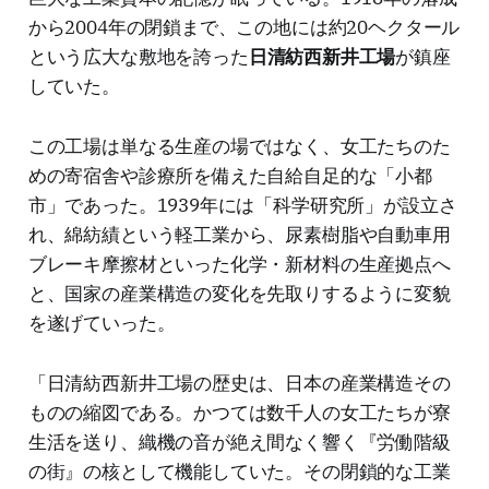
から2004年の閉鎖まで、この地には約20ヘクタール
という広大な敷地を誇った
日清紡西新井工場
が鎮座
していた。
この工場は単なる生産の場ではなく、女工たちのた
めの寄宿舎や診療所を備えた自給自足的な「小都
市」であった。1939年には「科学研究所」が設立さ
れ、綿紡績という軽工業から、尿素樹脂や自動車用
ブレーキ摩擦材といった化学・新材料の生産拠点へ
と、国家の産業構造の変化を先取りするように変貌
を遂げていった。
「日清紡西新井工場の歴史は、日本の産業構造その
ものの縮図である。かつては数千人の女工たちが寮
生活を送り、織機の音が絶え間なく響く『労働階級
の街』の核として機能していた。その閉鎖的な工業