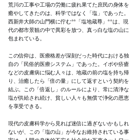
荒川の工事や工場の労働に疲れ果てた庶民の身体を
癒やしてきたのは、科学ではなく「塩」であった。
西新井大師の山門横に佇む**「塩地蔵尊」**は、現
代の都市景観の中で異彩を放つ、真っ白な塩の山に
包まれている。
この信仰は、医療格差が深刻だった時代における独
自の「民俗的医療システム」であった。イボや疥瘡
などの皮膚病に悩む人々は、地蔵の前の塩を持ち帰
り、治癒したら「倍の量」にして返すという契約を
結ぶ。この「倍返し」のルールにより、常に清浄な
塩が供給され続け、貧しい人々も無償で浄化の恩恵
を享受できる。
現代の皮膚科学から見れば迷信に過ぎないかもしれ
ないが、この「塩の山」が今なお維持されている事