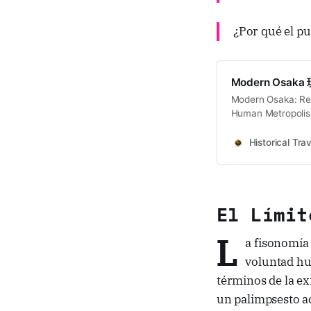
¿Por qué el p
Modern Osak
Modern Osaka: Rei
Human Metropolis,
Transformation, U
Introduction: The
Historical Trav
lives. * Feudal str
Labor city But mo
El Límit
L
a fisonomía
voluntad hu
términos de la ex
un palimpsesto ac