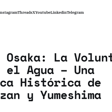
Instagram
Threads
X
Youtube
Linkedin
Telegram
 Osaka: La Volun
 el Agua – Una
ca Histórica de
zan y Yumeshima