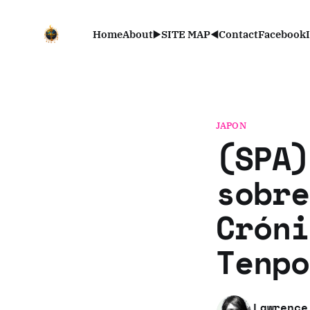
Home
About
▶️SITE MAP◀️
Contact
Facebook
JAPON
(SPA)
sobre
Cróni
Tenpo
Lawrence