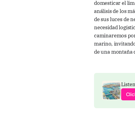
domesticar el li
análisis de los m
de sus luces de n
necesidad logísti
caminaremos por u
marino, invitando
de una montaña d
Listen
Cli