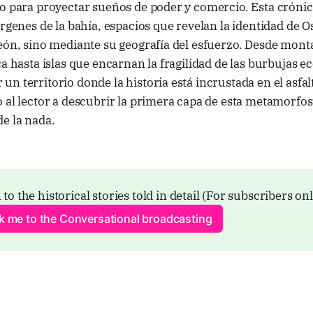
mo para proyectar sueños de poder y comercio. Esta cróni
árgenes de la bahía, espacios que revelan la identidad de O
eón, sino mediante su geografía del esfuerzo. Desde mont
ca hasta islas que encarnan la fragilidad de las burbujas 
n territorio donde la historia está incrustada en el asfalt
 al lector a descubrir la primera capa de esta metamorfos
e la nada.
 to the historical stories told in detail (For subscribers on
ck me to the Conversational broadcasting