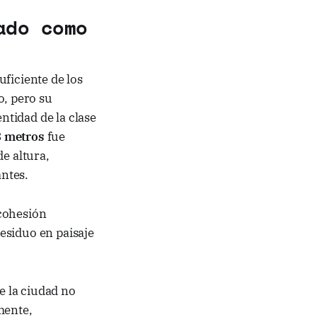
ado como
ficiente de los
o, pero su
ntidad de la clase
3 metros
fue
e altura,
ntes.
 cohesión
esiduo en paisaje
e la ciudad no
mente,