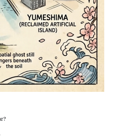
ar?
?