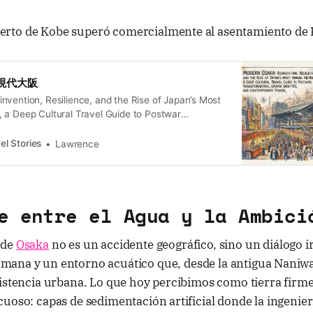
uerto de Kobe superó comercialmente al asentamiento de
a 現代大阪
nvention, Resilience, and the Rise of Japan’s Most
 a Deep Cultural Travel Guide to Postwar
rban Identity, and Contemporary Power
 City That Refused to Fade Osaka has lived many
el Stories
Lawrence
onghold * Merchant capital * Industrial engine *
dern Osaka is
e entre el Agua y la Ambici
 de
Osaka
no es un accidente geográfico, sino un diálogo ir
mana y un entorno acuático que, desde la antigua Naniwa,
istencia urbana. Lo que hoy percibimos como tierra firme 
uoso: capas de sedimentación artificial donde la ingenier