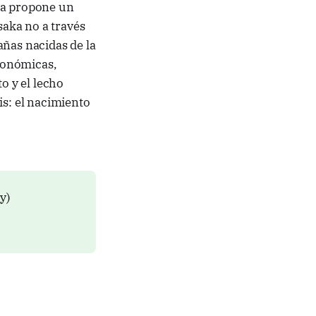
ca propone un
saka no a través
añas nacidas de la
económicas,
o y el lecho
is: el nacimiento
ly)